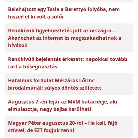
Belehajtott egy Tesla a Berettyó folyóba, nem
hiszed el ki volt a sofőr
Rendkívüli figyelmeztetés jött az országra –
Akadozhat az internet és megszakadhatnak a
hívások
Rendkívüli bejelentés érkezett: napokkal tovább
tart a hőségriasztás
Hatalmas fordulat Mészáros Lőrinc
birodalmánál: súlyos döntés született
Augusztus 7.-én lejár az MVM határideje, aki
elmulasztja, nagy bajba kerülhet!
Magyar Péter augusztus 20-ról – Ha kell, fájó
szívvel, de EZT fogjuk tenni