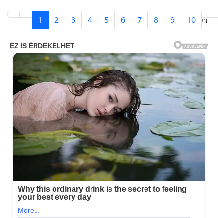
1
2
3
4
5
6
7
8
9
10
1. oldal / 23