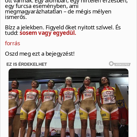
ott vannak. Egy álomban, egy hirtelen érzésben,
egy furcsa eseményben, ami
megmagyarázhatatlan – de mégis mélyen
ismerős.
Bízz a jelekben. Figyeld őket nyitott szívvel. És
tudd:
sosem vagy egyedül.
forrás
Oszd meg ezt a bejegyzést!