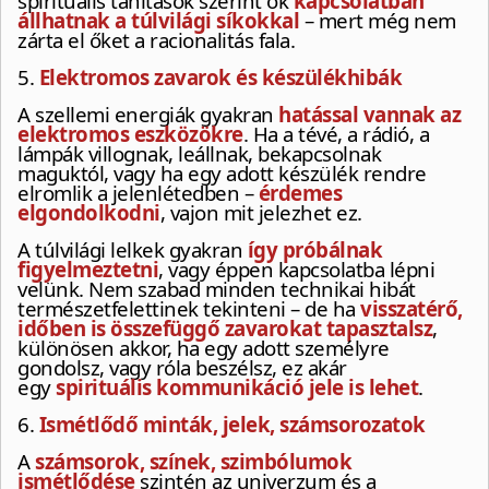
spirituális tanítások szerint ők
kapcsolatban
állhatnak a túlvilági síkokkal
– mert még nem
zárta el őket a racionalitás fala.
5.
Elektromos zavarok és készülékhibák
A szellemi energiák gyakran
hatással vannak az
elektromos eszközökre
. Ha a tévé, a rádió, a
lámpák villognak, leállnak, bekapcsolnak
maguktól, vagy ha egy adott készülék rendre
elromlik a jelenlétedben –
érdemes
elgondolkodni
, vajon mit jelezhet ez.
A túlvilági lelkek gyakran
így próbálnak
figyelmeztetni
, vagy éppen kapcsolatba lépni
velünk. Nem szabad minden technikai hibát
természetfelettinek tekinteni – de ha
visszatérő,
időben is összefüggő zavarokat tapasztalsz
,
különösen akkor, ha egy adott személyre
gondolsz, vagy róla beszélsz, ez akár
egy
spirituális kommunikáció jele is lehet
.
6.
Ismétlődő minták, jelek, számsorozatok
A
számsorok, színek, szimbólumok
ismétlődése
szintén az univerzum és a