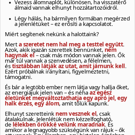
Vezess álomnaplót, különösen, ha visszatérő
álmaid vannak elhunyt hozzátartozóidról.
Légy hálás, ha bármilyen formában megérzed
a jelenlétüket – ez erősíti a kapcsolatot.
Miért segítenek nekünk a halottaink?
Mert
a szeretet nem hal meg a testtel együtt
.
Azok, akik igazán szerettek bennünket,
nem
hagynak el
– csak más módon vannak jelen. Ők
már túl vannak a szenvedésen, a félelmen,
és
tisztábban látják az utat, amit járnunk kell
.
Ezért próbálnak irányítani, figyelmeztetni,
támogatni.
És bár a legtöbb ember nem látja vagy hallja őket,
az energiájuk jelen van – és néha
az egész
életünket megváltoztathatja egy apró jel, egy
halk érzés, egy álom
, amit tőlük kapunk.
Elhunyt szeretteink
nem vesznek el
, csak
átalakulnak. Jelenlétük nem kézzelfogható,
de
lélekben örökké velünk maradnak
. És
amikor a legnagyobb szükségünk van rájuk – ők