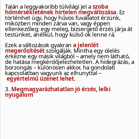
Talán a leggyakoribb túlvilági jel a
szoba
hőmérsékletének hirtelen megváltozása
. Ez
történhet úgy, hogy hűvös fuvallatot érzünk,
miközben minden zárva van, vagy éppen
ellenkezőleg: egy meleg, bizsergető érzés járja át
testünket, anélkül, hogy külső ok lenne rá.
Ezek a változások gyakran
a jelenlét
megerősítését
szolgálják. Mintha egy ölelés
érkezne egy másik világból – amely nem látható,
de hatása megkérdőjelezhetetlen. A hidegrázás, a
borzongás – különösen akkor, ha gondolati
kapcsolatban vagyunk az elhunyttal –
egyértelmű üzenet lehet
.
3.
Megmagyarázhatatlan jó érzés, lelki
nyugalom