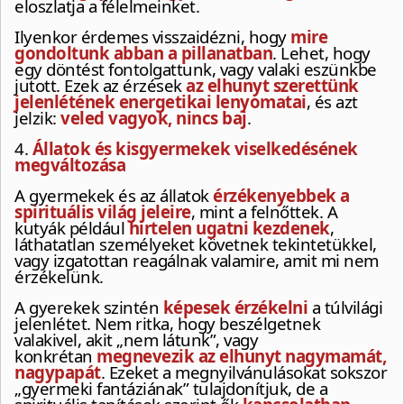
eloszlatja a félelmeinket.
Ilyenkor érdemes visszaidézni, hogy
mire
gondoltunk abban a pillanatban
. Lehet, hogy
egy döntést fontolgattunk, vagy valaki eszünkbe
jutott. Ezek az érzések
az elhunyt szerettünk
jelenlétének energetikai lenyomatai
, és azt
jelzik:
veled vagyok, nincs baj
.
4.
Állatok és kisgyermekek viselkedésének
megváltozása
A gyermekek és az állatok
érzékenyebbek a
spirituális világ jeleire
, mint a felnőttek. A
kutyák például
hirtelen ugatni kezdenek
,
láthatatlan személyeket követnek tekintetükkel,
vagy izgatottan reagálnak valamire, amit mi nem
érzékelünk.
A gyerekek szintén
képesek érzékelni
a túlvilági
jelenlétet. Nem ritka, hogy beszélgetnek
valakivel, akit „nem látunk”, vagy
konkrétan
megnevezik az elhunyt nagymamát,
nagypapát
. Ezeket a megnyilvánulásokat sokszor
„gyermeki fantáziának” tulajdonítjuk, de a