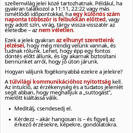
szellemvilág jelei közé tartozhatnak. Például, ha
gyakran találkozol a 11:11, 22:22 vagy más
ismétlődő időpontokkal, ha
egy különös szám
naponta többször is felbukkan előtted
, vagy
egy adott szín, virág, tárgy vissza-visszatér az
életedbe – az
nem véletlen
.
Ezek a jelek gyakran
az elhunyt szeretteink
jelzései
, hogy még mindig velünk vannak, és
tudnak rólunk. Lehet, hogy épp egy fontos
döntés előtt állunk, és így akarnak biztosítani
bennünket arról, hogy jó úton járunk.
Hogyan váljunk fogékonyabbá ezekre a jelekre?
A
túlvilági kommunikációhoz nyitottság
kell.
Az intuíció, az érzékenység és a tudatos jelenlét
segít abban, hogy meghalljuk a „suttogást”,
mielőtt kiáltássá válik.
Meditálj, csendesedj el.
Kérdezz – akár hangosan is – és figyelj az
érkező érzésekre, képekre, gondolatokra.