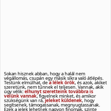
Sokan hisznek abban, hogy a halál nem
végállomás, csupán egy másik síkra való átlépés.
Testünk elmúlhat, de
a lélek örök
, és azok, akiket
szeretünk, nem tűnnek el teljesen. Vannak, akik
úgy vélik:
elhunyt szeretteink továbbra is
velünk vannak
, figyelnek minket, és amikor
szükségünk van rá,
jeleket küldenek
, hogy
segítsenek, támogassanak, megnyugtassanak.
Ezek a jelek lehetnek nagyon finomak, szinte