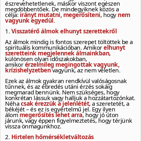
észrevehetetlenek, máskor viszont egészen
megdöbbentőek. De mindegyiknek közös a
célja:
irányt mutatni, megerősíteni
, hogy
nem
vagyunk egyedül
.
1.
Visszatérő álmok elhunyt szerettekről
Az álmok mindig is fontos szerepet töltöttek be a
spirituális kommunikációban. Amikor
elhunyt
szeretteink megjelennek álmainkban
,
különösen olyan időszakokban,
amikor
érzelmileg megingottak vagyunk,
krízishelyzetben
vagyunk, az nem véletlen.
Ezek az álmok gyakran rendkívül valóságosnak
tűnnek, és az ébredés utáni érzés sokáig
megmarad bennünk. Nem szükséges, hogy
konkrétan lássuk vagy halljuk a hozzátartozónkat.
Néha
csak érezzük a jelenlétét
, a szeretetét, a
békéjét – és ez is egyértelmű jel. Egy ilyen
álom
megerősítés lehet arra
, hogy jó úton
járunk, vagy éppen figyelmeztetés, hogy térjünk
vissza önmagunkhoz.
2.
Hirtelen hőmérsékletváltozás