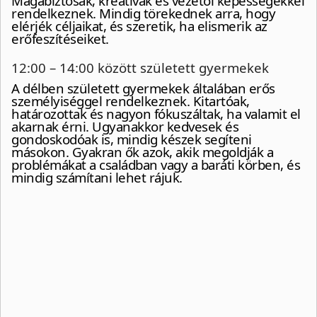
Magabiztosak, kreatívak és vezetői képességekkel
rendelkeznek. Mindig törekednek arra, hogy
elérjék céljaikat, és szeretik, ha elismerik az
erőfeszítéseiket.
12:00 – 14:00 között született gyermekek
A délben született gyermekek általában erős
személyiséggel rendelkeznek. Kitartóak,
határozottak és nagyon fókuszáltak, ha valamit el
akarnak érni. Ugyanakkor kedvesek és
gondoskodóak is, mindig készek segíteni
másokon. Gyakran ők azok, akik megoldják a
problémákat a családban vagy a baráti körben, és
mindig számítani lehet rájuk.