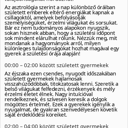
Az asztrológia szerint a nap különböző óráiban
született emberek eltérő energiákat kapnak a
csillagoktól, amelyek befolyásolják
személyiségüket, érzelmi világukat és sorsukat.
Bár ez nem tudományos alapokon nyugszik,
sokan hisznek abban, hogy a születési időpont
sok mindent elárulhat rólunk. Nézzük meg, mit
mondanak a hagyományok arról, milyen
különleges tulajdonságokat hozhat magával egy
gyerek a születési órája alapján!
00:00 – 02:00 között született gyermekek
Az éjszaka ezen csendes, nyugodt időszakában
született gyermekek hajlamosak
visszahúzódóbbak, titokzatosak lenni. Szeretik a
belső világukat felfedezni, érzékenyek és mély
érzelmi életet élnek. Nagy intuícióval
rendelkeznek, és szívesen keresik a dolgok
mögöttes értelmét. Ezek a gyerekek igénylik a
nyugalmat, de gyakran szenvedélyesen követik
saját érdeklődési köreiket.
02:00 – 04:00 között született gyermekek