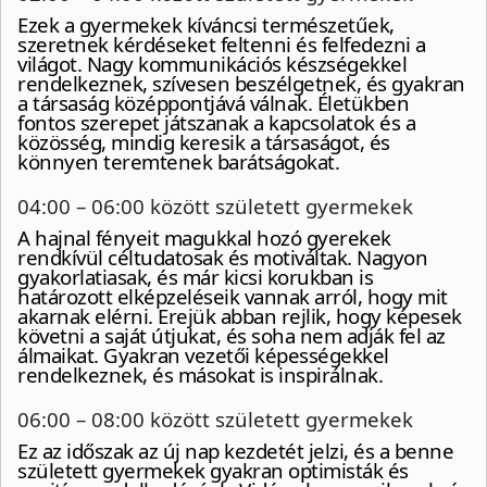
Ezek a gyermekek kíváncsi természetűek,
szeretnek kérdéseket feltenni és felfedezni a
világot. Nagy kommunikációs készségekkel
rendelkeznek, szívesen beszélgetnek, és gyakran
a társaság középpontjává válnak. Életükben
fontos szerepet játszanak a kapcsolatok és a
közösség, mindig keresik a társaságot, és
könnyen teremtenek barátságokat.
04:00 – 06:00 között született gyermekek
A hajnal fényeit magukkal hozó gyerekek
rendkívül céltudatosak és motiváltak. Nagyon
gyakorlatiasak, és már kicsi korukban is
határozott elképzeléseik vannak arról, hogy mit
akarnak elérni. Erejük abban rejlik, hogy képesek
követni a saját útjukat, és soha nem adják fel az
álmaikat. Gyakran vezetői képességekkel
rendelkeznek, és másokat is inspirálnak.
06:00 – 08:00 között született gyermekek
Ez az időszak az új nap kezdetét jelzi, és a benne
született gyermekek gyakran optimisták és