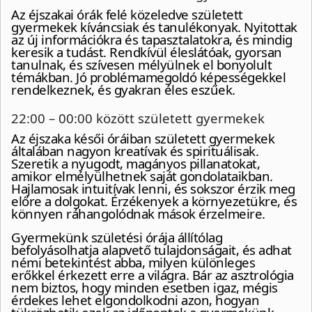
Az éjszakai órák felé közeledve született
gyermekek kíváncsiak és tanulékonyak. Nyitottak
az új információkra és tapasztalatokra, és mindig
keresik a tudást. Rendkívül éleslátóak, gyorsan
tanulnak, és szívesen mélyülnek el bonyolult
témákban. Jó problémamegoldó képességekkel
rendelkeznek, és gyakran éles eszűek.
22:00 – 00:00 között született gyermekek
Az éjszaka késői óráiban született gyermekek
általában nagyon kreatívak és spirituálisak.
Szeretik a nyugodt, magányos pillanatokat,
amikor elmélyülhetnek saját gondolataikban.
Hajlamosak intuitívak lenni, és sokszor érzik meg
előre a dolgokat. Érzékenyek a környezetükre, és
könnyen ráhangolódnak mások érzelmeire.
Gyermekünk születési órája állítólag
befolyásolhatja alapvető tulajdonságait, és adhat
némi betekintést abba, milyen különleges
erőkkel érkezett erre a világra. Bár az asztrológia
nem biztos, hogy minden esetben igaz, mégis
érdekes lehet elgondolkodni azon, hogyan