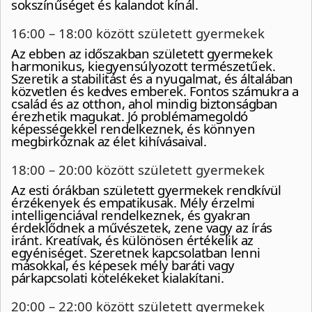
sokszínűséget és kalandot kínál.
16:00 – 18:00 között született gyermekek
Az ebben az időszakban született gyermekek
harmonikus, kiegyensúlyozott természetűek.
Szeretik a stabilitást és a nyugalmat, és általában
közvetlen és kedves emberek. Fontos számukra a
család és az otthon, ahol mindig biztonságban
érezhetik magukat. Jó problémamegoldó
képességekkel rendelkeznek, és könnyen
megbirkóznak az élet kihívásaival.
18:00 – 20:00 között született gyermekek
Az esti órákban született gyermekek rendkívül
érzékenyek és empatikusak. Mély érzelmi
intelligenciával rendelkeznek, és gyakran
érdeklődnek a művészetek, zene vagy az írás
iránt. Kreatívak, és különösen értékelik az
egyéniséget. Szeretnek kapcsolatban lenni
másokkal, és képesek mély baráti vagy
párkapcsolati kötelékeket kialakítani.
20:00 – 22:00 között született gyermekek