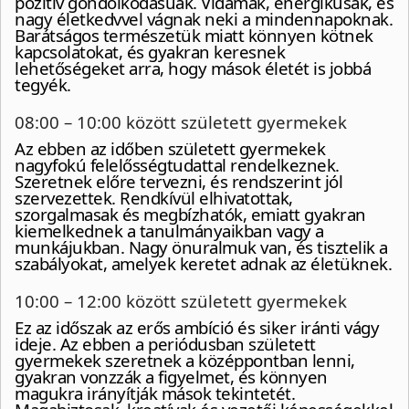
pozitív gondolkodásúak. Vidámak, energikusak, és
nagy életkedvvel vágnak neki a mindennapoknak.
Barátságos természetük miatt könnyen kötnek
kapcsolatokat, és gyakran keresnek
lehetőségeket arra, hogy mások életét is jobbá
tegyék.
08:00 – 10:00 között született gyermekek
Az ebben az időben született gyermekek
nagyfokú felelősségtudattal rendelkeznek.
Szeretnek előre tervezni, és rendszerint jól
szervezettek. Rendkívül elhivatottak,
szorgalmasak és megbízhatók, emiatt gyakran
kiemelkednek a tanulmányaikban vagy a
munkájukban. Nagy önuralmuk van, és tisztelik a
szabályokat, amelyek keretet adnak az életüknek.
10:00 – 12:00 között született gyermekek
Ez az időszak az erős ambíció és siker iránti vágy
ideje. Az ebben a periódusban született
gyermekek szeretnek a középpontban lenni,
gyakran vonzzák a figyelmet, és könnyen
magukra irányítják mások tekintetét.