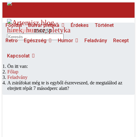
Főoldal
Bulvár pletyka
Érdekes
Történet
2026-08-08
15:02:53
Keresés...
Retro
Egészség
Humor
Feladvány
Recept
Kapcsolat
Ön itt van:
Főlap
Feladvány
A zsiráfokat még te is egyből észreveszed, de megtalálod az
elrejtett répát 7 másodperc alatt?