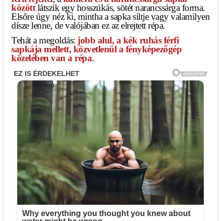
között
látszik egy hosszúkás, sötét narancssárga forma.
Elsőre úgy néz ki, mintha a sapka siltje vagy valamilyen
dísze lenne, de valójában ez az elrejtett répa.
Tehát a megoldás:
jobb alul, a kék ruhás férfi
sapkája mellett, közvetlenül a fényképezőgép
közelében van a répa
.