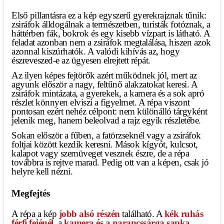
Első pillantásra ez a kép egyszerű gyerekrajznak tűnik:
zsiráfok álldogálnak a természetben, turisták fotóznak, a
háttérben fák, bokrok és egy kisebb vízpart is látható. A
feladat azonban nem a zsiráfok megtalálása, hiszen azok
azonnal kiszúrhatók. A valódi kihívás az, hogy
észreveszed-e az ügyesen elrejtett répát.
Az ilyen képes fejtörők azért működnek jól, mert az
agyunk először a nagy, feltűnő alakzatokat keresi. A
zsiráfok mintázata, a gyerekek, a kamera és a sok apró
részlet könnyen elviszi a figyelmet. A répa viszont
pontosan ezért nehéz célpont: nem különálló tárgyként
jelenik meg, hanem beleolvad a rajz egyik részletébe.
Sokan először a fűben, a fatörzseknél vagy a zsiráfok
foltjai között kezdik keresni. Mások kígyót, kulcsot,
kalapot vagy szemüveget vesznek észre, de a répa
továbbra is rejtve marad. Pedig ott van a képen, csak jó
helyre kell nézni.
Megfejtés
A répa a kép
jobb alsó részén
található. A
kék ruhás
férfi fejénél
, a
kamera és a narancssárga sapka