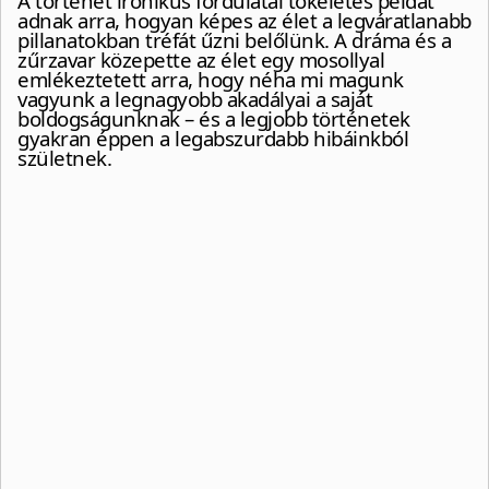
A történet ironikus fordulatai tökéletes példát
adnak arra, hogyan képes az élet a legváratlanabb
pillanatokban tréfát űzni belőlünk. A dráma és a
zűrzavar közepette az élet egy mosollyal
emlékeztetett arra, hogy néha mi magunk
vagyunk a legnagyobb akadályai a saját
boldogságunknak – és a legjobb történetek
gyakran éppen a legabszurdabb hibáinkból
születnek.