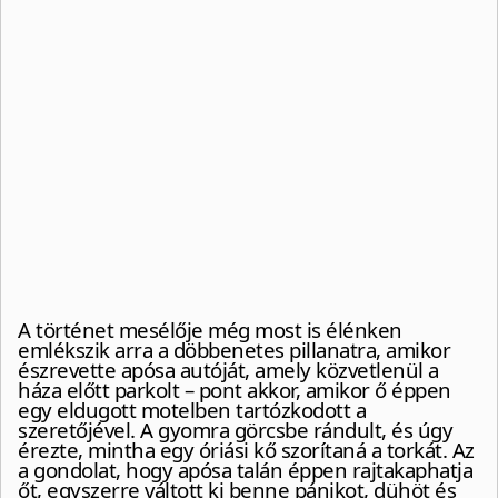
A történet mesélője még most is élénken
emlékszik arra a döbbenetes pillanatra, amikor
észrevette apósa autóját, amely közvetlenül a
háza előtt parkolt – pont akkor, amikor ő éppen
egy eldugott motelben tartózkodott a
szeretőjével. A gyomra görcsbe rándult, és úgy
érezte, mintha egy óriási kő szorítaná a torkát. Az
a gondolat, hogy apósa talán éppen rajtakaphatja
őt, egyszerre váltott ki benne pánikot, dühöt és