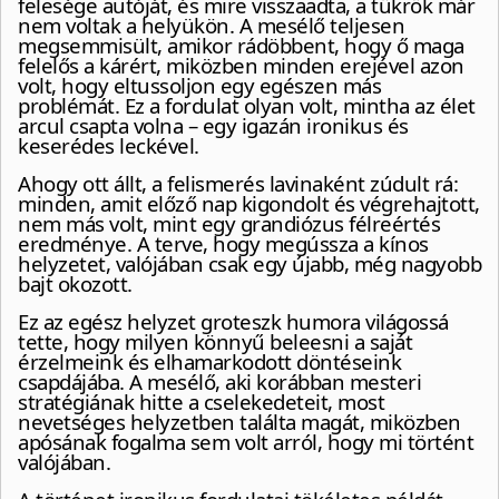
felesége autóját, és mire visszaadta, a tükrök már
nem voltak a helyükön. A mesélő teljesen
megsemmisült, amikor rádöbbent, hogy ő maga
felelős a kárért, miközben minden erejével azon
volt, hogy eltussoljon egy egészen más
problémát. Ez a fordulat olyan volt, mintha az élet
arcul csapta volna – egy igazán ironikus és
keserédes leckével.
Ahogy ott állt, a felismerés lavinaként zúdult rá:
minden, amit előző nap kigondolt és végrehajtott,
nem más volt, mint egy grandiózus félreértés
eredménye. A terve, hogy megússza a kínos
helyzetet, valójában csak egy újabb, még nagyobb
bajt okozott.
Ez az egész helyzet groteszk humora világossá
tette, hogy milyen könnyű beleesni a saját
érzelmeink és elhamarkodott döntéseink
csapdájába. A mesélő, aki korábban mesteri
stratégiának hitte a cselekedeteit, most
nevetséges helyzetben találta magát, miközben
apósának fogalma sem volt arról, hogy mi történt
valójában.