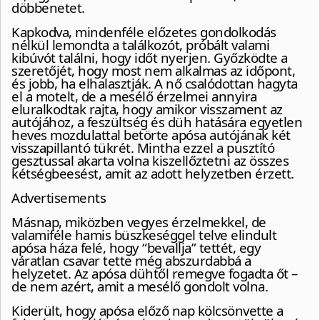
döbbenetet.
Kapkodva, mindenféle előzetes gondolkodás
nélkül lemondta a találkozót, próbált valami
kibúvót találni, hogy időt nyerjen. Győzködte a
szeretőjét, hogy most nem alkalmas az időpont,
és jobb, ha elhalasztják. A nő csalódottan hagyta
el a motelt, de a mesélő érzelmei annyira
eluralkodtak rajta, hogy amikor visszament az
autójához, a feszültség és düh hatására egyetlen
heves mozdulattal betörte apósa autójának két
visszapillantó tükrét. Mintha ezzel a pusztító
gesztussal akarta volna kiszellőztetni az összes
kétségbeesést, amit az adott helyzetben érzett.
Advertisements
Másnap, miközben vegyes érzelmekkel, de
valamiféle hamis büszkeséggel telve elindult
apósa háza felé, hogy “bevallja” tettét, egy
váratlan csavar tette még abszurdabbá a
helyzetet. Az apósa dühtől remegve fogadta őt –
de nem azért, amit a mesélő gondolt volna.
Kiderült, hogy apósa előző nap kölcsönvette a