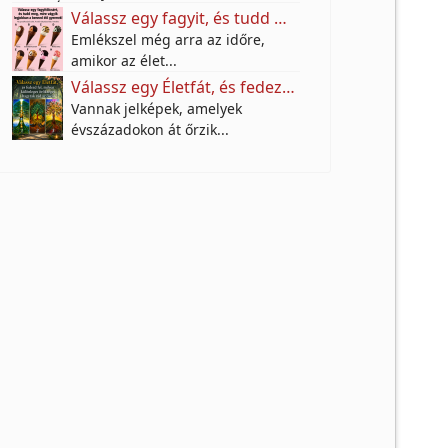
Válassz egy fagyit, és tudd meg, mire vágyik valójában a benned élő gyermek!
Emlékszel még arra az időre,
amikor az élet...
Válassz egy Életfát, és fedezd fel, milyen különleges örökséget hagytak rád az őseid
Vannak jelképek, amelyek
évszázadokon át őrzik...