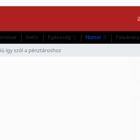
2
örténet
Retro
Egészség
Humor
Feladvány
fiú így szól a pénztároshoz