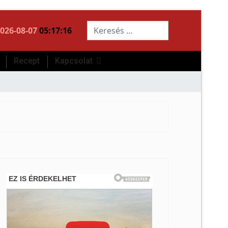
Keresés...
026-08-07
05:17:17
Recept
Kapcsolat