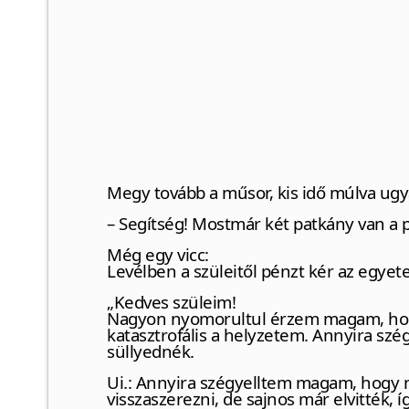
Megy tovább a műsor, kis idő múlva ug
– Segítség! Mostmár két patkány van a
Még egy vicc:
Levélben a szüleitől pénzt kér az egyete
„Kedves szüleim!
Nagyon nyomorultul érzem magam, hogy
katasztrofális a helyzetem. Annyira sz
süllyednék.
Ui.: Annyira szégyelltem magam, hogy m
visszaszerezni, de sajnos már elvitték,