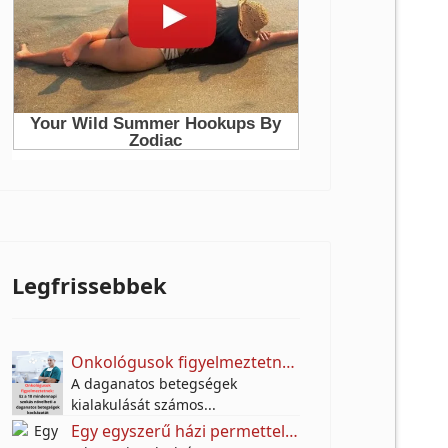
Legfrissebbek
Onkológusok figyelmeztetnek: Ez a 10 mindennapi szokás növelheti a daganatos betegségek kockázatát
A daganatos betegségek
kialakulását számos...
Egy egyszerű házi permettel próbálják távol tartani a molyokat – A titok egy jól ismert fűszerben rejlik