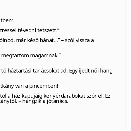
etben:
zressel tévedni tetszett.”
szólnod, már késő bánat…” – szól vissza a
kor megtartom magamnak.”
ő háztartási tanácsokat ad. Egy ijedt női hang
atkány van a pincémben!
tól a ház kapujáig kenyérdarabokat szór el. Ez
nytól. – hangzik a jótanács.