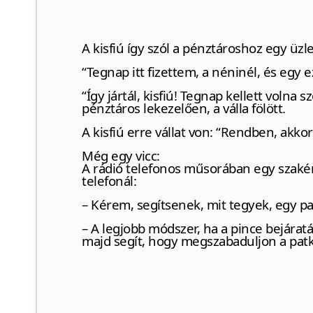
A kisfiú így szól a pénztároshoz egy üzl
“Tegnap itt fizettem, a néninél, és egy e
“Így jártál, kisfiú! Tegnap kellett volna 
pénztáros lekezelően, a válla fölött.
A kisfiú erre vállat von: “Rendben, ak
Még egy vicc:
A rádió telefonos műsorában egy szakért
telefonál:
– Kérem, segítsenek, mit tegyek, egy p
– A legjobb módszer, ha a pince bejáratá
majd segít, hogy megszabaduljon a patká