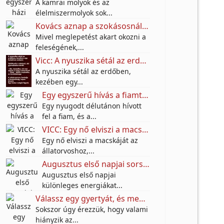
A kamrai molyok és az
élelmiszermolyok sok...
Kovács aznap a szokásosnál jóval korábban végzett a munkában.
Mivel meglepetést akart okozni a
feleségének,...
Vicc: A nyuszika sétál az erdőben, kezében egy hatalmas szatyor.
A nyuszika sétál az erdőben,
kezében egy...
Egy egyszerű hívás a fiamtól arra késztetett, hogy meglátogassam, és többet jelentett, mint hittem
Egy nyugodt délutánon hívott
fel a fiam, és a...
VICC: Egy nő elviszi a macskáját az állatorvoshoz.
Egy nő elviszi a macskáját az
állatorvoshoz,...
Augusztus első napjai sorsfordítóak lehetnek – nézd meg, mit tartogatnak a csillagok!
Augusztus első napjai
különleges energiákat...
Válassz egy gyertyát, és megtudhatod: mi hiányzik most leginkább az életedből
Sokszor úgy érezzük, hogy valami
hiányzik az...