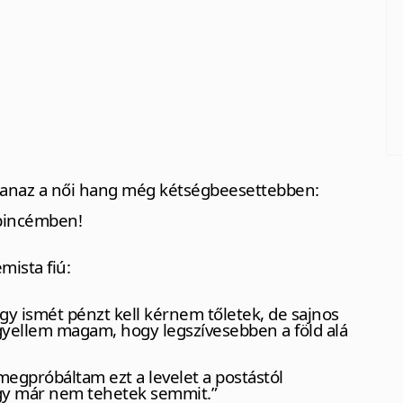
yanaz a női hang még kétségbeesettebben:
 pincémben!
mista fiú:
 ismét pénzt kell kérnem tőletek, de sajnos
égyellem magam, hogy legszívesebben a föld alá
egpróbáltam ezt a levelet a postástól
 így már nem tehetek semmit.”