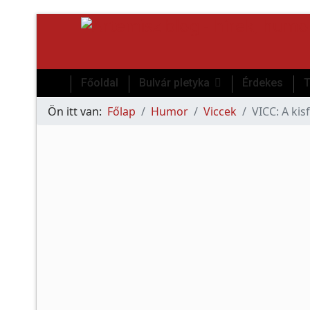
Főoldal
Bulvár pletyka
Érdekes
T
Ön itt van:
Főlap
Humor
Viccek
VICC: A kis