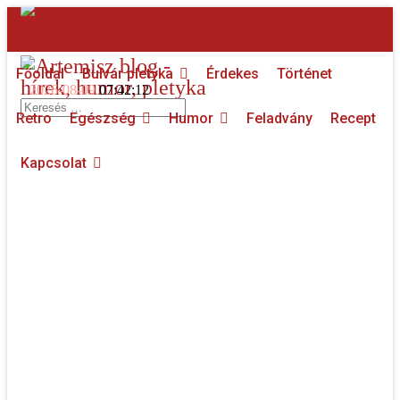
Főoldal
Bulvár pletyka
Érdekes
Történet
2026-08-09
07:42:12
Keresés...
Retro
Egészség
Humor
Feladvány
Recept
Kapcsolat