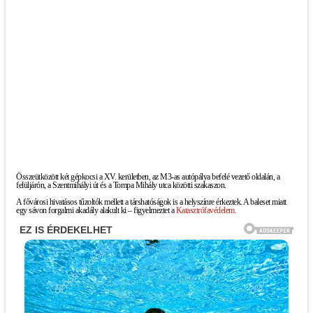
Összeütközött két gépkocsi a XV. kerületben, az M3-as autópálya befelé vezető oldalán, a
felüljárón, a Szentmihályi út és a Tompa Mihály utca közötti szakaszon.
A fővárosi hivatásos tűzoltók mellett a társhatóságok is a helyszínre érkeztek. A baleset miatt
egy sávon forgalmi akadály alakult ki – figyelmeztet a
Katasztrófavédelem.