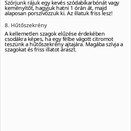
Szórjunk rájuk egy kevés szódabikarbónát vagy
keményítőt, hagyjuk hatni 1 órán át, majd
alaposan porszívózzuk ki. Az illatuk friss lesz!
8. Hűtőszekrény
A kellemetlen szagok elűzése érdekében
csodákra képes, ha egy félbe vágott citromot
teszünk a hűtőszekrény ajtajára. Magába szívja a
szagokat és friss illatot áraszt.