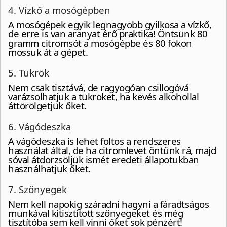
4. Vízkő a mosógépben
A mosógépek egyik legnagyobb gyilkosa a vízkő,
de erre is van aranyat érő praktika! Öntsünk 80
gramm citromsót a mosógépbe és 80 fokon
mossuk át a gépet.
5. Tükrök
Nem csak tisztává, de ragyogóan csillogóvá
varázsolhatjuk a tükröket, ha kevés alkohollal
áttörölgetjük őket.
6. Vágódeszka
A vágódeszka is lehet foltos a rendszeres
használat által, de ha citromlevet öntünk rá, majd
sóval átdörzsöljük ismét eredeti állapotukban
használhatjuk őket.
7. Szőnyegek
Nem kell napokig száradni hagyni a fáradtságos
munkával kitisztított szőnyegeket és még
tisztítóba sem kell vinni őket sok pénzért!