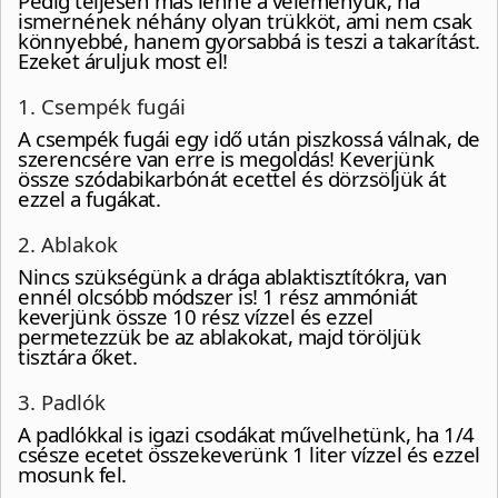
Pedig teljesen más lenne a véleményük, ha
ismernének néhány olyan trükköt, ami nem csak
könnyebbé, hanem gyorsabbá is teszi a takarítást.
Ezeket áruljuk most el!
1. Csempék fugái
A csempék fugái egy idő után piszkossá válnak, de
szerencsére van erre is megoldás! Keverjünk
össze szódabikarbónát ecettel és dörzsöljük át
ezzel a fugákat.
2. Ablakok
Nincs szükségünk a drága ablaktisztítókra, van
ennél olcsóbb módszer is! 1 rész ammóniát
keverjünk össze 10 rész vízzel és ezzel
permetezzük be az ablakokat, majd töröljük
tisztára őket.
3. Padlók
A padlókkal is igazi csodákat művelhetünk, ha 1/4
csésze ecetet összekeverünk 1 liter vízzel és ezzel
mosunk fel.