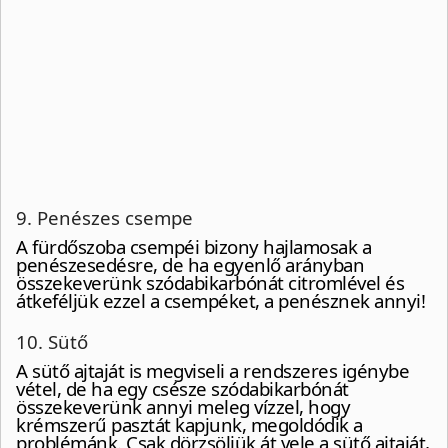
9. Penészes csempe
A fürdőszoba csempéi bizony hajlamosak a
penészesedésre, de ha egyenlő arányban
összekeverünk szódabikarbónát citromlével és
átkeféljük ezzel a csempéket, a penésznek annyi!
10. Sütő
A sütő ajtaját is megviseli a rendszeres igénybe
vétel, de ha egy csésze szódabikarbónát
összekeverünk annyi meleg vízzel, hogy
krémszerű pasztát kapjunk, megoldódik a
problémánk. Csak dörzsöljük át vele a sütő ajtaját,