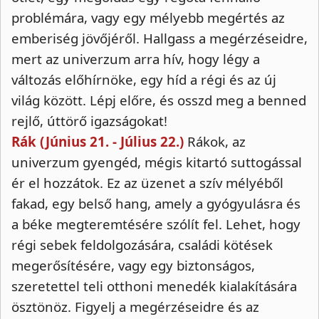
problémára, vagy egy mélyebb megértés az
emberiség jövőjéről. Hallgass a megérzéseidre,
mert az univerzum arra hív, hogy légy a
változás előhírnöke, egy híd a régi és az új
világ között. Lépj előre, és osszd meg a benned
rejlő, úttörő igazságokat!
Rák (Június 21. - Július 22.)
Rákok, az
univerzum gyengéd, mégis kitartó suttogással
ér el hozzátok. Ez az üzenet a szív mélyéből
fakad, egy belső hang, amely a gyógyulásra és
a béke megteremtésére szólít fel. Lehet, hogy
régi sebek feldolgozására, családi kötések
megerősítésére, vagy egy biztonságos,
szeretettel teli otthoni menedék kialakítására
ösztönöz. Figyelj a megérzéseidre és az