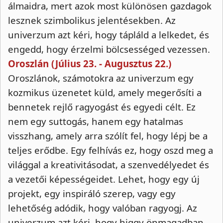
álmaidra, mert azok most különösen gazdagok
lesznek szimbolikus jelentésekben. Az
univerzum azt kéri, hogy tápláld a lelkedet, és
engedd, hogy érzelmi bölcsességed vezessen.
Oroszlán (Július 23. - Augusztus 22.)
Oroszlánok, számotokra az univerzum egy
kozmikus üzenetet küld, amely megerősíti a
bennetek rejlő ragyogást és egyedi célt. Ez
nem egy suttogás, hanem egy hatalmas
visszhang, amely arra szólít fel, hogy lépj be a
teljes erődbe. Egy felhívás ez, hogy oszd meg a
világgal a kreativitásodat, a szenvedélyedet és
a vezetői képességeidet. Lehet, hogy egy új
projekt, egy inspiráló szerep, vagy egy
lehetőség adódik, hogy valóban ragyogj. Az
univerzum azt kéri, hogy higgy önmagadban,