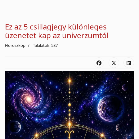
Ez az 5 csillagjegy különleges
üzenetet kap az univerzumtól
Horoszkóp
Találatok: 587