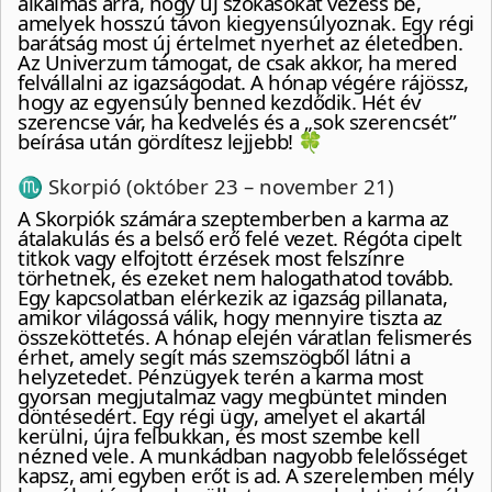
alkalmas arra, hogy új szokásokat vezess be,
amelyek hosszú távon kiegyensúlyoznak. Egy régi
barátság most új értelmet nyerhet az életedben.
Az Univerzum támogat, de csak akkor, ha mered
felvállalni az igazságodat. A hónap végére rájössz,
hogy az egyensúly benned kezdődik. Hét év
szerencse vár, ha kedvelés és a „sok szerencsét”
beírása után gördítesz lejjebb! 🍀
♏ Skorpió (október 23 – november 21)
A Skorpiók számára szeptemberben a karma az
átalakulás és a belső erő felé vezet. Régóta cipelt
titkok vagy elfojtott érzések most felszínre
törhetnek, és ezeket nem halogathatod tovább.
Egy kapcsolatban elérkezik az igazság pillanata,
amikor világossá válik, hogy mennyire tiszta az
összeköttetés. A hónap elején váratlan felismerés
érhet, amely segít más szemszögből látni a
helyzetedet. Pénzügyek terén a karma most
gyorsan megjutalmaz vagy megbüntet minden
döntésedért. Egy régi ügy, amelyet el akartál
kerülni, újra felbukkan, és most szembe kell
nézned vele. A munkádban nagyobb felelősséget
kapsz, ami egyben erőt is ad. A szerelemben mély