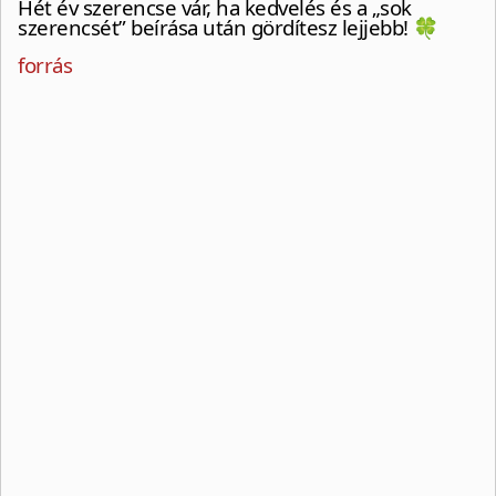
Hét év szerencse vár, ha kedvelés és a „sok
szerencsét” beírása után gördítesz lejjebb! 🍀
forrás