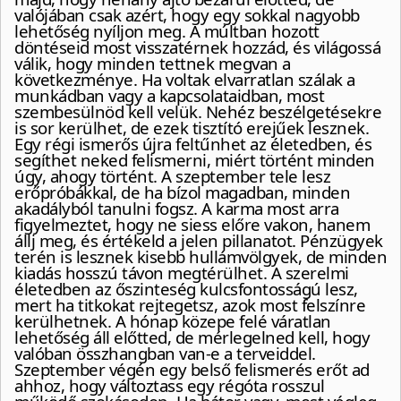
valójában csak azért, hogy egy sokkal nagyobb
lehetőség nyíljon meg. A múltban hozott
döntéseid most visszatérnek hozzád, és világossá
válik, hogy minden tettnek megvan a
következménye. Ha voltak elvarratlan szálak a
munkádban vagy a kapcsolataidban, most
szembesülnöd kell velük. Nehéz beszélgetésekre
is sor kerülhet, de ezek tisztító erejűek lesznek.
Egy régi ismerős újra feltűnhet az életedben, és
segíthet neked felismerni, miért történt minden
úgy, ahogy történt. A szeptember tele lesz
erőpróbákkal, de ha bízol magadban, minden
akadályból tanulni fogsz. A karma most arra
figyelmeztet, hogy ne siess előre vakon, hanem
állj meg, és értékeld a jelen pillanatot. Pénzügyek
terén is lesznek kisebb hullámvölgyek, de minden
kiadás hosszú távon megtérülhet. A szerelmi
életedben az őszinteség kulcsfontosságú lesz,
mert ha titkokat rejtegetsz, azok most felszínre
kerülhetnek. A hónap közepe felé váratlan
lehetőség áll előtted, de mérlegelned kell, hogy
valóban összhangban van-e a terveiddel.
Szeptember végén egy belső felismerés erőt ad
ahhoz, hogy változtass egy régóta rosszul