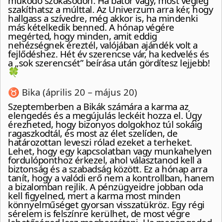
működő szokásodon. Ha bátor vagy, most végleg
szakíthatsz a múlttal. Az Univerzum arra kér, hogy
hallgass a szívedre, még akkor is, ha mindenki
más kételkedik benned. A hónap végére
megérted, hogy minden, amit eddig
nehézségnek éreztél, valójában ajándék volt a
fejlődéshez. Hét év szerencse vár, ha kedvelés és
a „sok szerencsét” beírása után gördítesz lejjebb!
🍀
♉ Bika (április 20 – május 20)
Szeptemberben a Bikák számára a karma az
elengedés és a megújulás leckéit hozza el. Úgy
érezheted, hogy bizonyos dolgokhoz túl sokáig
ragaszkodtál, és most az élet szelíden, de
határozottan leveszi rólad ezeket a terheket.
Lehet, hogy egy kapcsolatban vagy munkahelyen
fordulóponthoz érkezel, ahol választanod kell a
biztonság és a szabadság között. Ez a hónap arra
tanít, hogy a valódi erő nem a kontrollban, hanem
a bizalomban rejlik. A pénzügyeidre jobban oda
kell figyelned, mert a karma most minden
könnyelműséget gyorsan visszatükröz. Egy régi
sérelem is felszínre kerülhet, de most végre