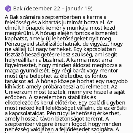
♑ Bak (december 22 – január 19)
A Bak számára szeptemberben a karma a
felelősség és a kitartás jutalmát hozza el. Az
elmúlt hónapok kemény munkája most kezd
megtérülni. A hónap elején fontos elismerést
kaphatsz, amely új lehetőségeket nyit meg.
Pénzügyeid stabilizálódhatnak, de vigyázz, hogy
ne vállalj túl nagy terheket. Egy kapcsolatban
tisztázó beszélgetésre lesz szükség, ami segít
helyreállítani a bizalmat. A karma most arra
figyelmeztet, hogy minden áldozat meghozza a
maga gyümölcsét. Egy régi barát vagy mentor
most újra beléphet az életedbe, és fontos
tanácsot ad. A hónap közepe hozhat egy nagyobb
kihívást, amely próbára teszi a türelmedet. Az
Univerzum most teszteli, mennyire hiszel a saját
erődben. A szerelemben stabilitás és
elköteleződés kerül előtérbe. Egy családi ügyben
most neked kell felelősséget vállalni, de ez erősíti
a kapcsolataidat. Pénzügyi lehetőség érkezhet,
amely hosszú távon biztonságot teremt. A
szeptember végére érezni fogod, hogy minden
nehézség valójában a fejlődésedet szolgálta. A