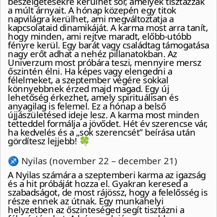
beszélgetésekre kerülhet sor, amelyek tisztázzák
a múlt árnyait. A hónap közepén egy titok
napvilágra kerülhet, ami megváltoztatja a
kapcsolataid dinamikáját. A karma most arra tanít,
hogy minden, ami rejtve maradt, előbb-utóbb
fényre kerül. Egy barát vagy családtag támogatása
nagy erőt adhat a nehéz pillanatokban. Az
Univerzum most próbára teszi, mennyire mersz
őszintén élni. Ha képes vagy elengedni a
félelmeket, a szeptember végére sokkal
könnyebbnek érzed majd magad. Egy új
lehetőség érkezhet, amely spirituálisan és
anyagilag is felemel. Ez a hónap a belső
újjászületésed ideje lesz. A karma most minden
tetteddel formálja a jövődet. Hét év szerencse vár,
ha kedvelés és a „sok szerencsét” beírása után
gördítesz lejjebb! 🍀
♐ Nyilas (november 22 – december 21)
A Nyilas számára a szeptemberi karma az igazság
és a hit próbáját hozza el. Gyakran keresed a
szabadságot, de most rájössz, hogy a felelősség is
része ennek az útnak. Egy munkahelyi
helyzetben az őszinteséged segít tisztázni a