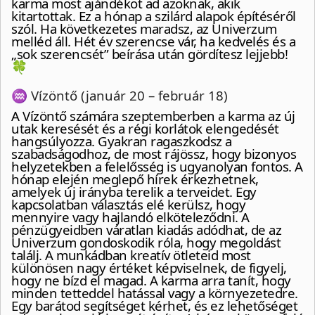
karma most ajándékot ad azoknak, akik
kitartottak. Ez a hónap a szilárd alapok építéséről
szól. Ha következetes maradsz, az Univerzum
melléd áll. Hét év szerencse vár, ha kedvelés és a
„sok szerencsét” beírása után gördítesz lejjebb!
🍀
♒ Vízöntő (január 20 – február 18)
A Vízöntő számára szeptemberben a karma az új
utak keresését és a régi korlátok elengedését
hangsúlyozza. Gyakran ragaszkodsz a
szabadságodhoz, de most rájössz, hogy bizonyos
helyzetekben a felelősség is ugyanolyan fontos. A
hónap elején meglepő hírek érkezhetnek,
amelyek új irányba terelik a terveidet. Egy
kapcsolatban választás elé kerülsz, hogy
mennyire vagy hajlandó elköteleződni. A
pénzügyeidben váratlan kiadás adódhat, de az
Univerzum gondoskodik róla, hogy megoldást
találj. A munkádban kreatív ötleteid most
különösen nagy értéket képviselnek, de figyelj,
hogy ne bízd el magad. A karma arra tanít, hogy
minden tetteddel hatással vagy a környezetedre.
Egy barátod segítséget kérhet, és ez lehetőséget