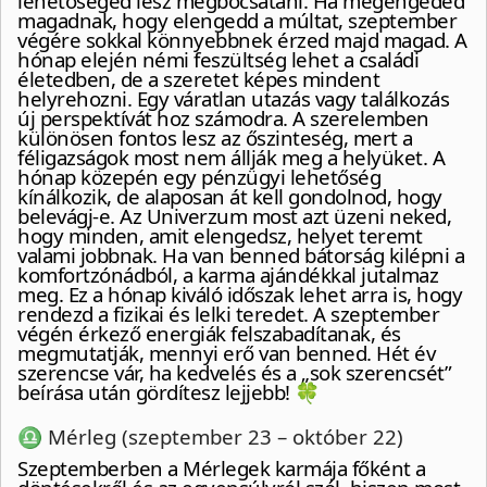
lehetőséged lesz megbocsátani. Ha megengeded
magadnak, hogy elengedd a múltat, szeptember
végére sokkal könnyebbnek érzed majd magad. A
hónap elején némi feszültség lehet a családi
életedben, de a szeretet képes mindent
helyrehozni. Egy váratlan utazás vagy találkozás
új perspektívát hoz számodra. A szerelemben
különösen fontos lesz az őszinteség, mert a
féligazságok most nem állják meg a helyüket. A
hónap közepén egy pénzügyi lehetőség
kínálkozik, de alaposan át kell gondolnod, hogy
belevágj-e. Az Univerzum most azt üzeni neked,
hogy minden, amit elengedsz, helyet teremt
valami jobbnak. Ha van benned bátorság kilépni a
komfortzónádból, a karma ajándékkal jutalmaz
meg. Ez a hónap kiváló időszak lehet arra is, hogy
rendezd a fizikai és lelki teredet. A szeptember
végén érkező energiák felszabadítanak, és
megmutatják, mennyi erő van benned. Hét év
szerencse vár, ha kedvelés és a „sok szerencsét”
beírása után gördítesz lejjebb! 🍀
♎ Mérleg (szeptember 23 – október 22)
Szeptemberben a Mérlegek karmája főként a