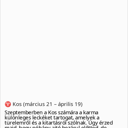
♈ Kos (március 21 – április 19)
Szeptemberben a Kos számára a karma
különleges leckéket tartogat, amelyek a
türelemről és a kitartásról szólnak. Úgy érzed
majd, hogy néhány ajtó bezárul előtted, de