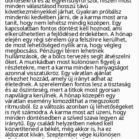
döntésekről és az egyensúlyról szól, hiszen most
minden választásod hosszú távú
következményekkel járhat. Gyakran próbálsz
mindenki kedvében járni, de a karma most arra
tanít, hogy nem lehetsz mindig középen. Egy
kapcsolatban fontos döntést kell hoznod, ami
elkerülhetetlen a fejlődésed érdekében. A hónap
elején egy régi sérelem újra felszínre kerülhet,
de most lehetőséged nyílik arra, hogy végleg
megbocsáss. Pénzügyi téren lehetnek
hullámzások, de a bölcs tervezés segít átvészelni
őket. A munkádban most különösen figyelj a
részletekre, mert a karma minden hanyagságot
azonnal visszatükröz. Egy váratlan ajánlat
érkezhet hozzád, amely új irányt adhat az
életednek. A szerelemben fontos lesz a tisztaság
és az őszinteség, mert a titkok most gyorsan
napvilágra kerülnek. A hónap közepén egy
váratlan esemény kimozdíthat a megszokott
ritmusból. Ez a változás azonban új lehetőségeket
is nyit számodra. A karma most azt üzeni, hogy
minden döntésedben a szíved szava legyen az
iránytű. Egy családi helyzetben neked kell
közvetítened a békét, még akkor is, ha ez
áldozatot kíván. Szeptember vége különösen