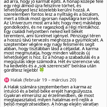
ad arra, hogy jó karmát építs. A hónap közepe felé
egy régi álmod újra felszínre törhet, és
lehetőséged lesz közelebb kerülni hozzá. A
szerelemben fontos lesz a nyíltság és a bizalom,
mert a titkok most gyorsan napvilágra kerülnek.
Az Univerzum most arra kér, hogy merj másképp
gondolkodni, és ne ragaszkodj a régi mintákhoz.
Egy családi helyzetben neked kell békét
teremteni, ami türelmet igényel. Pénzügyi téren
a hosszú távú tervezés meghozza a gyümölcsét. A
szeptember végére egy nagy felismerés segít
abban, hogy tisztábban lásd a céljaidat. A karma
most megmutatja, hogy minden változás új
lehetőséget is hoz. Ez a hónap a szabadulás és a
megújulás ideje számodra. Hét év szerencse vár,
ha kedvelés és a „sok szerencsét” beírása után
gördítesz lejjebb! 🍀
♓ Halak (február 19 – március 20)
A Halak számára szeptemberben a karma az
intuíció és a belső béke erejét hangsúlyozza.
Gyakran elmerülsz az érzelmeidben, de most
megtapasztalod, milyen hatalmas erő rejlik a
belső megérzéseidben. A hónap elején váratlan