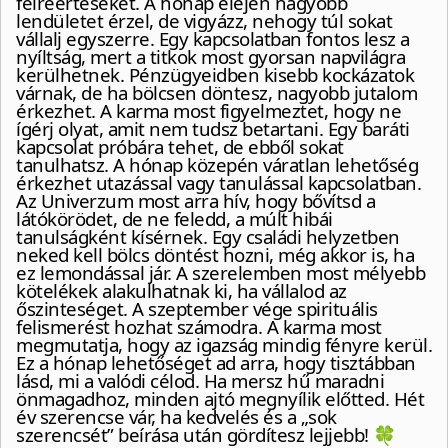
félreértéseket. A hónap elején nagyobb
lendületet érzel, de vigyázz, nehogy túl sokat
vállalj egyszerre. Egy kapcsolatban fontos lesz a
nyíltság, mert a titkok most gyorsan napvilágra
kerülhetnek. Pénzügyeidben kisebb kockázatok
várnak, de ha bölcsen döntesz, nagyobb jutalom
érkezhet. A karma most figyelmeztet, hogy ne
ígérj olyat, amit nem tudsz betartani. Egy baráti
kapcsolat próbára tehet, de ebből sokat
tanulhatsz. A hónap közepén váratlan lehetőség
érkezhet utazással vagy tanulással kapcsolatban.
Az Univerzum most arra hív, hogy bővítsd a
látókörödet, de ne feledd, a múlt hibái
tanulságként kísérnek. Egy családi helyzetben
neked kell bölcs döntést hozni, még akkor is, ha
ez lemondással jár. A szerelemben most mélyebb
kötelékek alakulhatnak ki, ha vállalod az
őszinteséget. A szeptember vége spirituális
felismerést hozhat számodra. A karma most
megmutatja, hogy az igazság mindig fényre kerül.
Ez a hónap lehetőséget ad arra, hogy tisztábban
lásd, mi a valódi célod. Ha mersz hű maradni
önmagadhoz, minden ajtó megnyílik előtted. Hét
év szerencse vár, ha kedvelés és a „sok
szerencsét” beírása után gördítesz lejjebb! 🍀