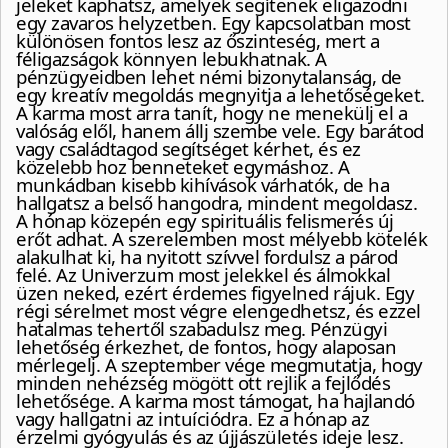
jeleket kaphatsz, amelyek segítenek eligazodni
egy zavaros helyzetben. Egy kapcsolatban most
különösen fontos lesz az őszinteség, mert a
féligazságok könnyen lebukhatnak. A
pénzügyeidben lehet némi bizonytalanság, de
egy kreatív megoldás megnyitja a lehetőségeket.
A karma most arra tanít, hogy ne menekülj el a
valóság elől, hanem állj szembe vele. Egy barátod
vagy családtagod segítséget kérhet, és ez
közelebb hoz benneteket egymáshoz. A
munkádban kisebb kihívások várhatók, de ha
hallgatsz a belső hangodra, mindent megoldasz.
A hónap közepén egy spirituális felismerés új
erőt adhat. A szerelemben most mélyebb kötelék
alakulhat ki, ha nyitott szívvel fordulsz a párod
felé. Az Univerzum most jelekkel és álmokkal
üzen neked, ezért érdemes figyelned rájuk. Egy
régi sérelmet most végre elengedhetsz, és ezzel
hatalmas tehertől szabadulsz meg. Pénzügyi
lehetőség érkezhet, de fontos, hogy alaposan
mérlegelj. A szeptember vége megmutatja, hogy
minden nehézség mögött ott rejlik a fejlődés
lehetősége. A karma most támogat, ha hajlandó
vagy hallgatni az intuíciódra. Ez a hónap az
érzelmi gyógyulás és az újjászületés ideje lesz.