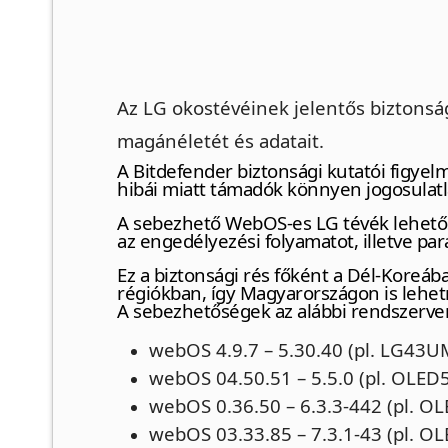
Az LG okostévéinek jelentős biztonság
magánéletét és adatait.
A Bitdefender biztonsági kutatói figye
hibái miatt támadók könnyen jogosulat
A sebezhető WebOS-es LG tévék lehető
az engedélyezési folyamatot, illetve pa
Ez a biztonsági rés főként a Dél-Koreáb
régiókban, így Magyarországon is lehetn
A sebezhetőségek az alábbi rendszerverz
webOS 4.9.7 – 5.30.40 (pl. LG43
webOS 04.50.51 – 5.5.0 (pl. OLE
webOS 0.36.50 – 6.3.3-442 (pl. 
webOS 03.33.85 – 7.3.1-43 (pl. 