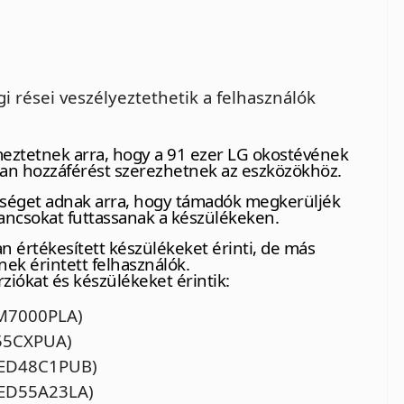
i rései veszélyeztethetik a felhasználók
lmeztetnek arra, hogy a 91 ezer LG okostévének
lan hozzáférést szerezhetnek az eszközökhöz.
séget adnak arra, hogy támadók megkerüljék
rancsokat futtassanak a készülékeken.
an értékesített készülékeket érinti, de más
ek érintett felhasználók.
iókat és készülékeket érintik:
UM7000PLA)
D55CXPUA)
OLED48C1PUB)
OLED55A23LA)