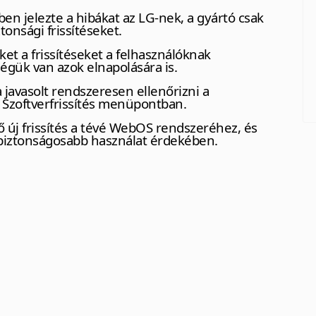
en jelezte a hibákat az LG-nek, a gyártó csak
onsági frissítéseket.
t a frissítéseket a felhasználóknak
ségük van azok elnapolására is.
javasolt rendszeresen ellenőrizni a
– Szoftverfrissítés menüpontban.
tő új frissítés a tévé WebOS rendszeréhez, és
 a biztonságosabb használat érdekében.