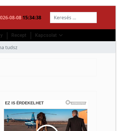
Keresés...
026-08-08
15:34:39
ny
Recept
Kapcsolat
 ha tudsz