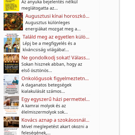
Az anyuka bejelentés nélkül
meglátogatta az...
Augusztusi kínai horoszkóp: ezeknek a jegyeknek nagy fordulatot hozhat a hónap
Augusztus különleges
energiákat mozgat meg a...
Találd meg az egyetlen különbséget az utcai festő képén – a legtöbben nem veszik észre!
Lépj be a megfigyelés és a
kíváncsiság világába!...
Ne gondolkodj sokat! Válassz egy karkötőt, és tudd meg, milyen anyagi jövő várhat rád a következő 10 évben!
Sokan hisznek abban, hogy az
első ösztönös...
Onkológusok figyelmeztetnek: Ez a 10 mindennapi szokás növelheti a daganatos betegségek kockázatát
A daganatos betegségek
kialakulását számos...
Egy egyszerű házi permettel próbálják távol tartani a molyokat – A titok egy jól ismert fűszerben rejlik
A kamrai molyok és az
élelmiszermolyok sok...
Kovács aznap a szokásosnál jóval korábban végzett a munkában.
Mivel meglepetést akart okozni a
feleségének,...