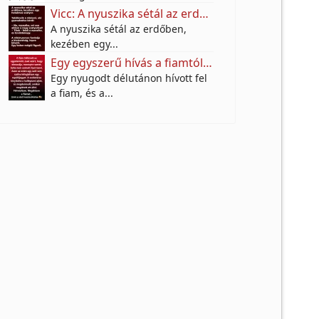
Vicc: A nyuszika sétál az erdőben, kezében egy hatalmas szatyor.
A nyuszika sétál az erdőben,
kezében egy...
Egy egyszerű hívás a fiamtól arra késztetett, hogy meglátogassam, és többet jelentett, mint hittem
Egy nyugodt délutánon hívott fel
a fiam, és a...