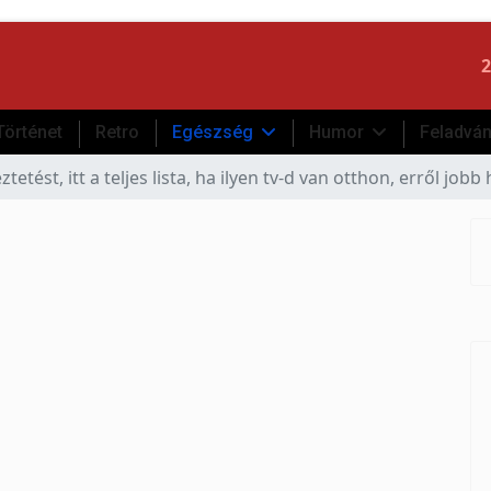
2
Történet
Retro
Egészség
Humor
Feladvá
tetést, itt a teljes lista, ha ilyen tv-d van otthon, erről jobb