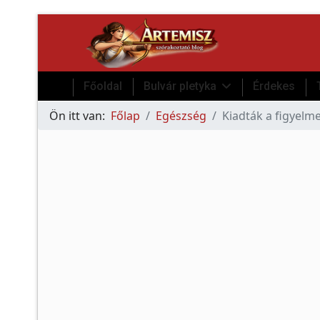
Főoldal
Bulvár pletyka
Érdekes
Ön itt van:
Főlap
Egészség
Kiadták a figyelmez