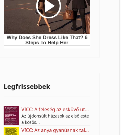
Legfrissebbek
VICC: A feleség az esküvő után színt vall a férjének.
Az újdonsült házasok az első este
a közös...
VICC: Az anya gyanúsnak találta a fia lakótársát.