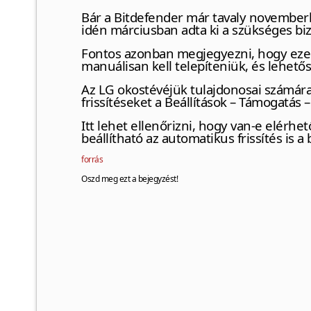
Bár a Bitdefender már tavaly novemberb
idén márciusban adta ki a szükséges bizt
Fontos azonban megjegyezni, hogy ezeke
manuálisan kell telepíteniük, és lehető
Az LG okostévéjük tulajdonosai számára 
frissítéseket a Beállítások – Támogatás 
Itt lehet ellenőrizni, hogy van-e elérhe
beállítható az automatikus frissítés is
forrás
Oszd meg ezt a bejegyzést!