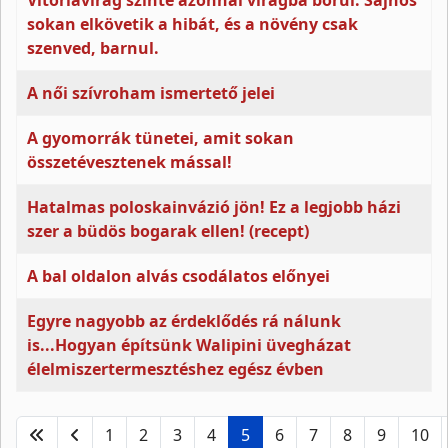
Vitorlavirág szinte azonnal virágba borul. Sajnos
sokan elkövetik a hibát, és a növény csak
szenved, barnul.
A női szívroham ismertető jelei
A gyomorrák tünetei, amit sokan
összetévesztenek mással!
Hatalmas poloskainvázió jön! Ez a legjobb házi
szer a büdös bogarak ellen! (recept)
A bal oldalon alvás csodálatos előnyei
Egyre nagyobb az érdeklődés rá nálunk
is...Hogyan építsünk Walipini üvegházat
élelmiszertermesztéshez egész évben
1
2
3
4
5
6
7
8
9
10
5. oldal / 27