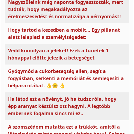
Nagyszüleink még naponta fogyasztották, mert
tudták, hogy megakadályozza az
érelmeszesedést és normalizálja a vérnyomást!
Hogy tartod a kezedben a mobilt… Egy pillanat
alatt leleplezi a személyiségedet:
Vedd komolyan a jeleket! Ezek a tünetek 1
hónappal előtte jelezik a betegséget
Gyógymód a cukorbetegség ellen, segít a
fogyásban, serkenti a memóriát és semlegesíti a
bélparazitákat. 👌😊 👌
Ha látod ezt a növényt, jó ha tudsz róla, hogy
épp aranyat készülsz ott hagyni. A legtöbb
embernek fogalma sincs mi ez..
A szomszédom mutatta ezt a trükköt, amitől a