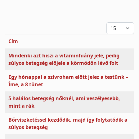
Tételek #
Cím
Cikkek
Mindenki azt hiszi a vitaminhiány jele, pedig
súlyos betegség előjele a körmödön lévő folt
Egy hónappal a szívroham előtt jelez a testünk –
Íme, a 8 tünet
5 halálos betegség nőknél, ami veszélyesebb,
mint a rák
Bőrviszketéssel kezdődik, majd így folytatódik a
súlyos betegség