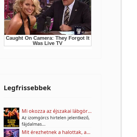
Legfrissebbek
Mi okozza az éjszakai lábgörcsöt, és mit tehetünk ellene?
Az izomgörcs hirtelen jelentkező,
fájdalmas...
Mit érezhetnek a halottak, amikor kimész a sírjukhoz?