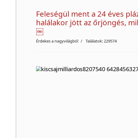
Feleségül ment a 24 éves pláz
halálakor jött az őrjöngés, 
￼
Érdekes a nagyvilágból
Találatok: 229574