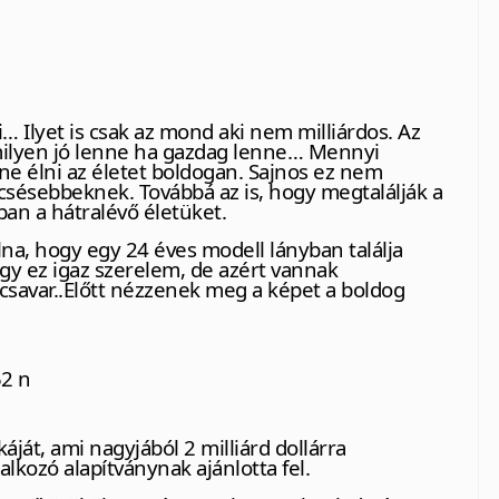
Ilyet is csak az mond aki nem milliárdos. Az
milyen jó lenne ha gazdag lenne… Mennyi
 élni az életet boldogan. Sajnos ez nem
sésebbeknek. Továbbá az is, hogy megtalálják a
gban a hátralévő életüket.
lna, hogy egy 24 éves modell lányban találja
hogy ez igaz szerelem, de azért vannak
savar..Előtt nézzenek meg a képet a boldog
áját, ami nagyjából 2 milliárd dollárra
lkozó alapítványnak ajánlotta fel.