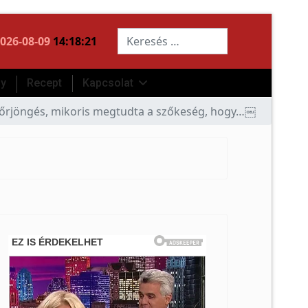
Keresés...
026-08-09
14:18:21
ny
Recept
Kapcsolat
 az őrjöngés, mikoris megtudta a szőkeség, hogy…￼