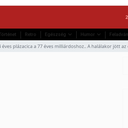
2
Történet
Retro
Egészség
Humor
Feladvá
 éves plázacica a 77 éves milliárdoshoz.. A halálakor jött