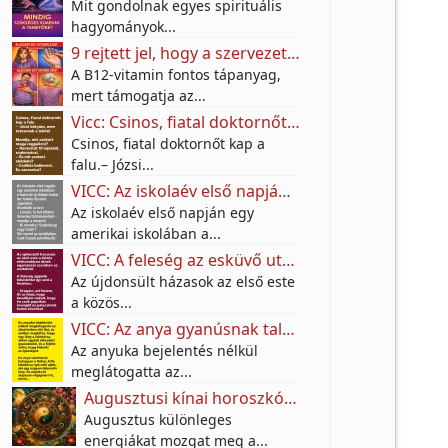
Mit gondolnak egyes spirituális
hagyományok...
9 rejtett jel, hogy a szervezetednek több B12-vitaminra lehet szüksége
A B12-vitamin fontos tápanyag,
mert támogatja az...
Vicc: Csinos, fiatal doktornőt kap a falu.– Józsi bátyám, nem tetszenek a leletei.
Csinos, fiatal doktornőt kap a
falu.– Józsi...
VICC: Az iskolaév első napján egy amerikai iskolában a tanárnő új diákot mutat be
Az iskolaév első napján egy
amerikai iskolában a...
VICC: A feleség az esküvő után színt vall a férjének.
Az újdonsült házasok az első este
a közös...
VICC: Az anya gyanúsnak találta a fia lakótársát.
Az anyuka bejelentés nélkül
meglátogatta az...
Augusztusi kínai horoszkóp: ezeknek a jegyeknek nagy fordulatot hozhat a hónap
Augusztus különleges
energiákat mozgat meg a...