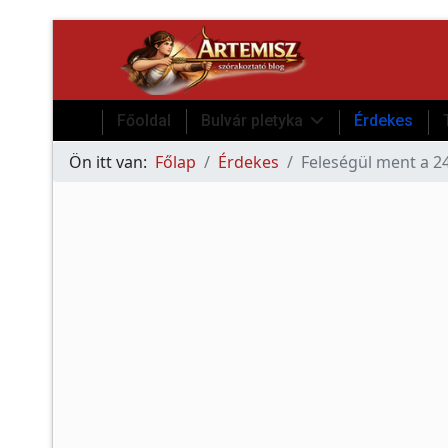
Főoldal
Bulvár pletyka
Érdekes
Ön itt van:
Főlap
Érdekes
Feleségül ment a 24