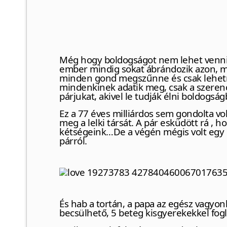
Még hogy boldogságot nem lehet venni… 
ember mindig sokat ábrándozik azon, 
minden gond megszűnne és csak lehetne
mindenkinek adatik meg, csak a szerenc
párjukat, akivel le tudják élni boldogsá
Ez a 77 éves milliárdos sem gondolta vo
meg a lelki társát. A pár esküdött rá , 
kétségeink…De a végén mégis volt egy c
párról.
És hab a tortán, a papa az egész vagyonk
becsülhető, 5 beteg kisgyerekekkel fogla