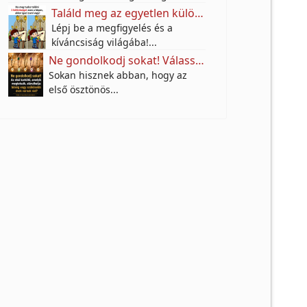
Találd meg az egyetlen különbséget az utcai festő képén – a legtöbben nem veszik észre!
Lépj be a megfigyelés és a
kíváncsiság világába!...
Ne gondolkodj sokat! Válassz egy karkötőt, és tudd meg, milyen anyagi jövő várhat rád a következő 10 évben!
Sokan hisznek abban, hogy az
első ösztönös...