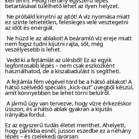
kell tenni. Pedig néhány egyszerű lépés
betartásával túlélhető lehet az ilyen helyzet.
Ne próbáld kinyitni az ajtót! A víz nyomása miatt
ez szinte lehetetlen, felesleges vele vesztegetni
az időt és energiát.
Ne húzd le az ablakot! A beáramló víz ereje miatt
nem fogsz tudni kijutni rajta, sőt, még
veszélyesebb is lehet.
Vedd ki a fejtámlát az ülésből! Ez az egyik
legfontosabb lépés – nem csak eszközként
használhatod, de a kiszabadulást is segítheti.
A fejtámla fém végével törd be a hátsó ablakot! A
hátsó szélvédő speciális „kick-out” üvegből készül,
amit könnyebben be lehet törni belülről.
A jármű úgy van tervezve, hogy vízre érkezéskor
ússzon, és a hátsó ablak gyakran a kijutás
irányába fordul.
Ez az egyszerű tudás életet menthet. Ahelyett,
hogy pánikba esnél, jusson eszedbe ez a néhány
lépés – és cselekedj gyorsan.