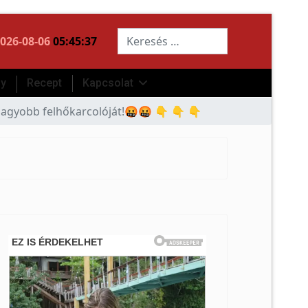
Keresés...
026-08-06
05:45:37
ny
Recept
Kapcsolat
gnagyobb felhőkarcolóját!🤬🤬 👇 👇 👇