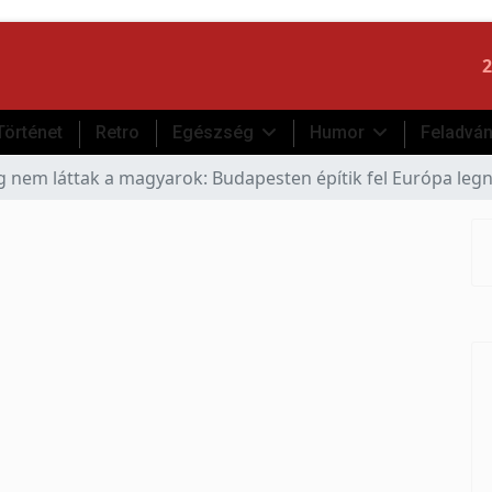
2
Történet
Retro
Egészség
Humor
Feladvá
ég nem láttak a magyarok: Budapesten építik fel Európa le