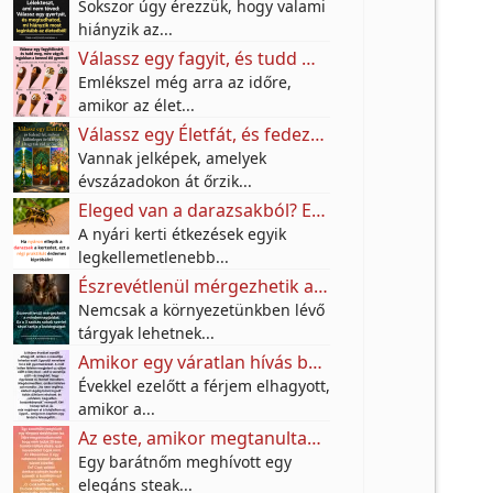
Sokszor úgy érezzük, hogy valami
hiányzik az...
Válassz egy fagyit, és tudd meg, mire vágyik valójában a benned élő gyermek!
Emlékszel még arra az időre,
amikor az élet...
Válassz egy Életfát, és fedezd fel, milyen különleges örökséget hagytak rád az őseid
Vannak jelképek, amelyek
évszázadokon át őrzik...
Eleged van a darazsakból? Ezt az egyszerű konyhai trükköt sokan használják a teraszon – vegyszerek nélkül
A nyári kerti étkezések egyik
legkellemetlenebb...
Észrevétlenül mérgezhetik a mindennapjaidat: Ez a 3 szokás sokak szerint távol tartja a boldogságot
Nemcsak a környezetünkben lévő
tárgyak lehetnek...
Amikor egy váratlan hívás békét hozott
Évekkel ezelőtt a férjem elhagyott,
amikor a...
Az este, amikor megtanultam a határok és a barátság értékét
Egy barátnőm meghívott egy
elegáns steak...