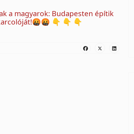
tak a magyarok: Budapesten építik
karcolóját!🤬🤬 👇 👇 👇