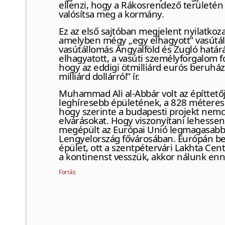
ellenzi, hogy a Rákosrendező területén
valósítsa meg a kormány.
Ez az első sajtóban megjelent nyilatkoza
amelyben mégy „egy elhagyott” vasútál
vasútállomás Angyalföld és Zugló határá
elhagyatott, a vasúti személyforgalom f
hogy az eddigi ötmilliárd eurós beruház
milliárd dollárról” ír.
Muhammad Ali al-Abbár volt az építtető
leghíresebb épületének, a 828 méteres Bu
hogy szerinte a budapesti projekt nemcsak
elvárásokat. Hogy viszonyítani lehessen,
megépült az Európai Unió legmagasabb
Lengyelország fővárosában. Európán be
épület, ott a szentpétervári Lakhta Cen
a kontinenst vesszük, akkor nálunk enn
Forrás