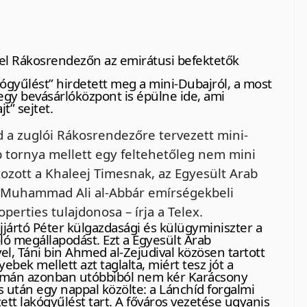
el Rákosrendezőn az emirátusi befektetők
ógyűlést” hirdetett meg a mini-Dubajról, a most
 egy bevásárlóközpont is épülne ide, ami
t” sejtet.
jd a zuglói Rákosrendezőre tervezett mini-
tornya mellett egy feltehetőleg nem mini
kozott a Khaleej Timesnak, az Egyesült Arab
k Muhammad Ali al-Abbár emírségekbeli
perties tulajdonosa – írja a Telex.
ijjártó Péter külgazdasági és külügyminiszter a
óló megállapodást. Ezt a Egyesült Arab
l, Táni bin Ahmed al-Zejudival közösen tartott
ebek mellett azt taglalta, miért tesz jót a
ormán azonban utóbbiból nem kér Karácsony
s után egy nappal közölte: a Lánchíd forgalmi
tt lakógyűlést tart. A főváros vezetése ugyanis