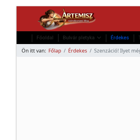
Főoldal
Bulvár pletyka
Érdekes
Ön itt van:
Főlap
Érdekes
Szenzáció! Ilyet m