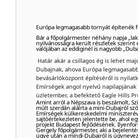
Európa legmagasabb tornyát építenék f
Bár a főpolgármester néhány napja „lak
nyilvánosságra került részletek szerint
valójában az eddiginél is nagyobb „Dubaj
Határ akár a csillagos ég is lehet ma
Dubajnak, ahova Európa legmagasabb 
bevásárlóközpont építéséről is nyilat
Emírségek angol nyelvű napilapjána
üzletember, a befektető Eagle Hills Pro
Amint arról a Népszava is beszámolt, Sz
múlt szerdán aláírta a mini-Dubajról sz
Emírségek külkereskedelmi miniszteréve
sajtóértekezleten jelentette be, ahol egy
projekt Budapest fejlődésének. Ilyenf
Gergely főpolgármester, aki a bejelenté
ügye után a mindi-Dubajról is úgyneveze