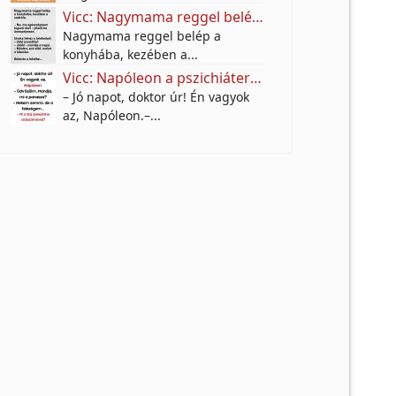
Vicc: Nagymama reggel belép a konyhába, kezében a sodrófa.
Nagymama reggel belép a
konyhába, kezében a...
Vicc: Napóleon a pszichiáternél
– Jó napot, doktor úr! Én vagyok
az, Napóleon.–...