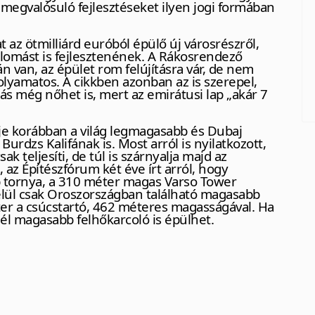
 megvalósuló fejlesztéseket ilyen jogi formában
t az ötmilliárd euróból épülő új városrészről,
lomást is fejlesztenének. A Rákosrendező
n van, az épület rom felújításra vár, de nem
olyamatos. A cikkben azonban az is szerepel,
ás még nőhet is, mert az emirátusi lap „akár 7
je korábban a világ legmagasabb és Dubaj
rdzs Kalifának is. Most arról is nyilatkozott,
 teljesíti, de túl is szárnyalja majd az
 az Építészfórum két éve írt arról, hogy
 tornya, a 310 méter magas Varso Tower
lül csak Oroszországban található magasabb
ter a csúcstartó, 462 méteres magasságával. Ha
él magasabb felhőkarcoló is épülhet.