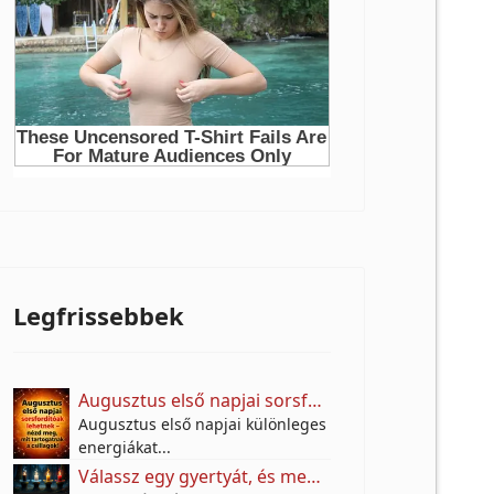
Legfrissebbek
Augusztus első napjai sorsfordítóak lehetnek – nézd meg, mit tartogatnak a csillagok!
Augusztus első napjai különleges
energiákat...
Válassz egy gyertyát, és megtudhatod: mi hiányzik most leginkább az életedből