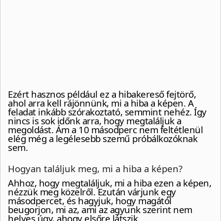
Ezért hasznos például ez a hibakereső fejtörő,
ahol arra kell rájönnünk, mi a hiba a képen. A
feladat inkább szórakoztató, semmint nehéz. Így
nincs is sok időnk arra, hogy megtaláljuk a
megoldást. Ám a 10 másodperc nem feltétlenül
elég még a legélesebb szemű próbálkozóknak
sem.
Hogyan találjuk meg, mi a hiba a képen?
Ahhoz, hogy megtaláljuk, mi a hiba ezen a képen,
nézzük meg közelről. Ezután várjunk egy
másodpercet, és hagyjuk, hogy magától
beugorjon, mi az, ami az agyunk szerint nem
helyes úgy, ahogy elsőre látszik.