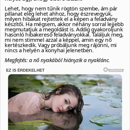
Lehet, hogy nem tűnik rögtön szembe, ám pár
pillanat elég lehet ahhoz, hogy észrevegyük,
milyen hibákat rejtettek el a képen a feladvány
készítői. Ha mégsem, akkor néhány sorral lejjebb
megmutatjuk a megoldást is. Addig gyakoroljunk
hasonló hibakereső feladványokkal. Találjuk meg,
mi nem stimmel azzal a képpel, amin egy nő
kertészkedik. Vagy próbáljunk meg rájönni, mi
nincs a helyén a konyhai jelenetben.
Megfejtés
: a nő nyakából hiányzik a nyaklánc.