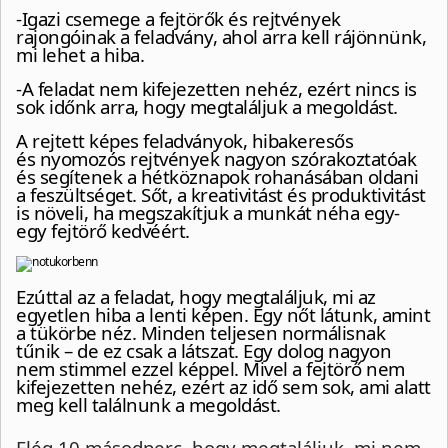
-Igazi csemege a fejtörők és rejtvények
rajongóinak a feladvány, ahol arra kell rájönnünk,
mi lehet a hiba.
-A feladat nem kifejezetten nehéz, ezért nincs is
sok időnk arra, hogy megtaláljuk a megoldást.
A rejtett képes feladványok, hibakeresős
és nyomozós rejtvények nagyon szórakoztatóak
és segítenek a hétköznapok rohanásában oldani
a feszültséget. Sőt, a kreativitást és produktivitást
is növeli, ha megszakítjuk a munkát néha egy-
egy fejtörő kedvéért.
Ezúttal az a feladat, hogy megtaláljuk, mi az
egyetlen hiba a lenti képen. Egy nőt látunk, amint
a tükörbe néz. Minden teljesen normálisnak
tűnik – de ez csak a látszat. Egy dolog nagyon
nem stimmel ezzel képpel. Mivel a fejtörő nem
kifejezetten nehéz, ezért az idő sem sok, ami alatt
meg kell találnunk a megoldást.
Elég 10 másodperc, hogy megtaláljuk, mi nem