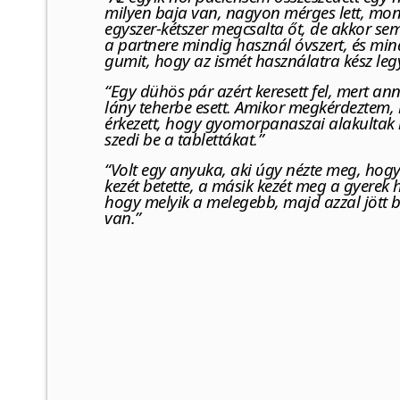
milyen baja van, nagyon mérges lett, mon
egyszer-kétszer megcsalta őt, de akkor sem 
a partnere mindig használ óvszert, és m
gumit, hogy az ismét használatra kész leg
“Egy dühös pár azért keresett fel, mert an
lány teherbe esett. Amikor megkérdeztem, 
érkezett, hogy gyomorpanaszai alakultak ki,
szedi be a tablettákat.”
“Volt egy anyuka, aki úgy nézte meg, hogy 
kezét betette, a másik kezét meg a gyerek
hogy melyik a melegebb, majd azzal jött 
van.”