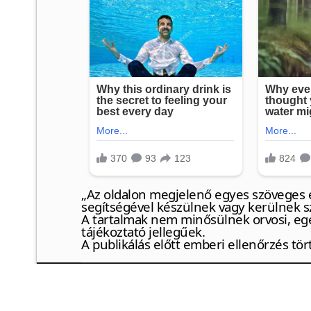
„Az oldalon megjelenő egyes szöveges é
segítségével készülnek vagy kerülnek s
A tartalmak nem minősülnek orvosi, eg
tájékoztató jellegűek.
A publikálás előtt emberi ellenőrzés tör
© {2024} Artemiszs blog
❤
https://artemisz.eu/