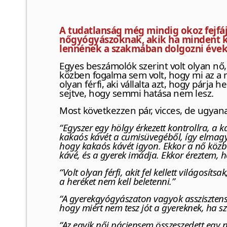
A tudatlanság még mindig okoz fejfáj
nőgyógyászoknak, akik ha mindent 
lennének a szakmában dolgozni évek
Egyes beszámolók szerint volt olyan nő
közben fogalma sem volt, hogy mi az a me
olyan férfi, aki vállalta azt, hogy párja
sejtve, hogy semmi hatása nem lesz.
Most következzen pár, vicces, de ugyan
“Egyszer egy hölgy érkezett kontrollra, a k
kakaós kávét a cumisüvegéből, így elmagy
hogy kakaós kávét igyon. Ekkor a nő köz
kávé, és a gyerek imádja. Ekkor éreztem, h
“Volt olyan férfi, akit fel kellett világosí
a heréket nem kell beletenni.”
“A gyerekgyógyászaton vagyok asszisztens
hogy miért nem tesz jót a gyereknek, ha s
“Az egyik női páciensem összeszedett egy 