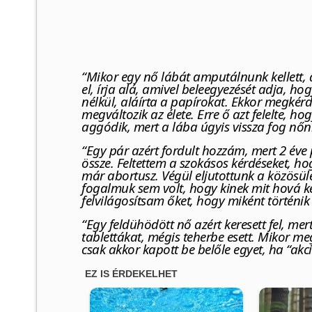
“Mikor egy nő lábát amputálnunk kellett, 
el, írja alá, amivel beleegyezését adja, ho
nélkül, aláírta a papírokat. Ekkor megkér
megváltozik az élete. Erre ő azt felelte, h
aggódik, mert a lába úgyis vissza fog nőni
“Egy pár azért fordult hozzám, mert 2 éve
össze. Feltettem a szokásos kérdéseket, ho
már abortusz. Végül eljutottunk a közösülé
fogalmuk sem volt, hogy kinek mit hová kel
felvilágosítsam őket, hogy miként történi
“Egy feldühödött nő azért keresett fel, me
tablettákat, mégis teherbe esett. Mikor me
csak akkor kapott be belőle egyet, ha “akc