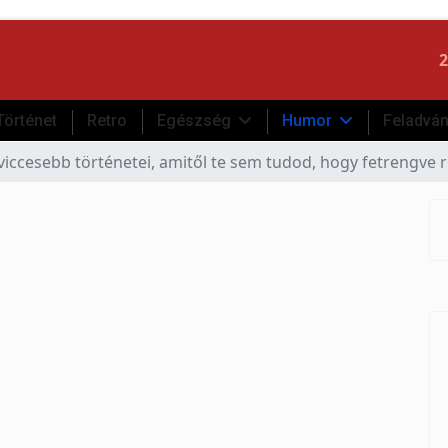
2
Történet
Retro
Egészség
Humor
Feladvá
iccesebb történetei, amitől te sem tudod, hogy fetrengve rö