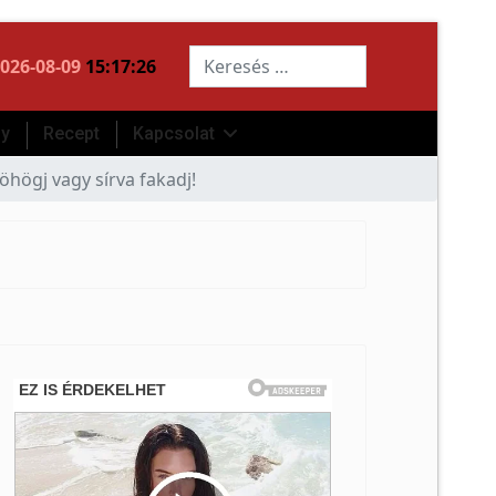
Keresés...
026-08-09
15:17:26
ny
Recept
Kapcsolat
högj vagy sírva fakadj!