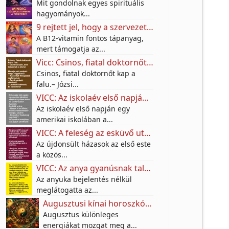
Mit gondolnak egyes spirituális
hagyományok...
9 rejtett jel, hogy a szervezetednek több B12-vitaminra lehet szüksége
A B12-vitamin fontos tápanyag,
mert támogatja az...
Vicc: Csinos, fiatal doktornőt kap a falu.– Józsi bátyám, nem tetszenek a leletei.
Csinos, fiatal doktornőt kap a
falu.– Józsi...
VICC: Az iskolaév első napján egy amerikai iskolában a tanárnő új diákot mutat be
Az iskolaév első napján egy
amerikai iskolában a...
VICC: A feleség az esküvő után színt vall a férjének.
Az újdonsült házasok az első este
a közös...
VICC: Az anya gyanúsnak találta a fia lakótársát.
Az anyuka bejelentés nélkül
meglátogatta az...
Augusztusi kínai horoszkóp: ezeknek a jegyeknek nagy fordulatot hozhat a hónap
Augusztus különleges
energiákat mozgat meg a...