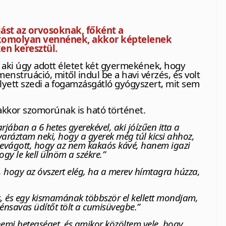
ást az orvosoknak, főként a
komolyan vennének, akkor képtelenek
en keresztül.
, aki úgy adott életet két gyermekének, hogy
nstruáció, mitől indul be a havi vérzés, és volt
 helyett szedi a fogamzásgátló gyógyszert, mit sem
akkor szomorúnak is ható történet.
arjában a 6 hetes gyerekével, aki jóízűen itta a
aráztam neki, hogy a gyerek még túl kicsi ahhoz,
bevágott, hogy az nem kakaós kávé, hanem igazi
ogy le kell ülnöm a székre.”
tsak, hogy az óvszert elég, ha a merev hímtagra húzza,
, és egy kismamának többször el kellett mondjam,
zénsavas üdítőt tölt a cumisüvegbe.”
nemi betegséget, és amikor közöltem vele, hogy