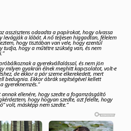
az asszisztens odaadta a papírokat, hogy olvassa
gy levágják a lábát. A nő teljesen higgadtan, félelem
deztem, hogy tisztában van vele, hogy ezentúl
ogy tudja, hogy a műtétre szükség van, és nem
.”
 próbálkoznak a gyerekvállalással, és nem jön
gy milyen gyakran élnek meghitt kapcsolatot, volt-e
shez, de ekkor a pár szeme elkerekedett, mert
l bedugnia. Ekkor ábrák segítségével kellett
k a gyereknemzés.”
rt annak ellenére, hogy szedte a fogamzásgáltó
gkérdeztem, hogy hogyan szedte, azt felelte, hogy
ió” volt, másképp nem szedte.”