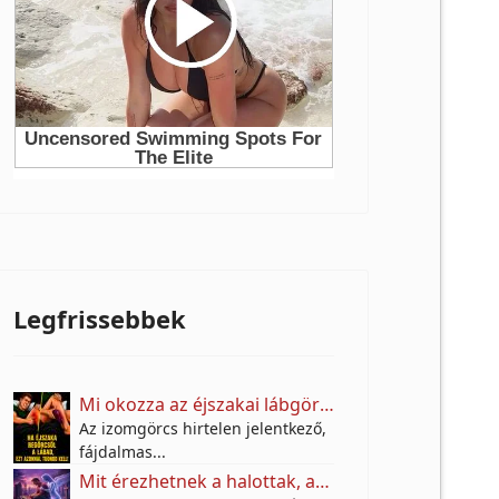
Legfrissebbek
Mi okozza az éjszakai lábgörcsöt, és mit tehetünk ellene?
Az izomgörcs hirtelen jelentkező,
fájdalmas...
Mit érezhetnek a halottak, amikor kimész a sírjukhoz?