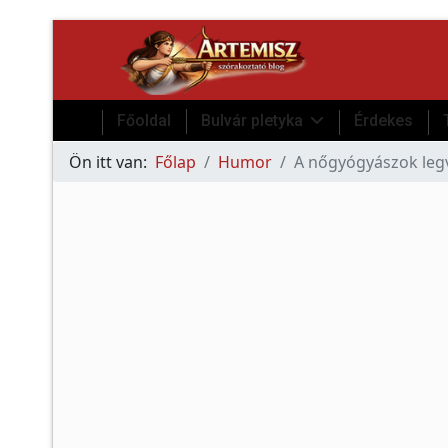
Főoldal
Bulvár pletyka
Érdekes
Ön itt van:
Főlap
Humor
A nőgyógyászok legv