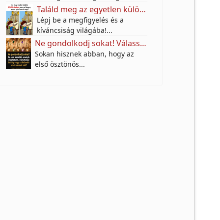
Találd meg az egyetlen különbséget az utcai festő képén – a legtöbben nem veszik észre!
Lépj be a megfigyelés és a
kíváncsiság világába!...
Ne gondolkodj sokat! Válassz egy karkötőt, és tudd meg, milyen anyagi jövő várhat rád a következő 10 évben!
Sokan hisznek abban, hogy az
első ösztönös...