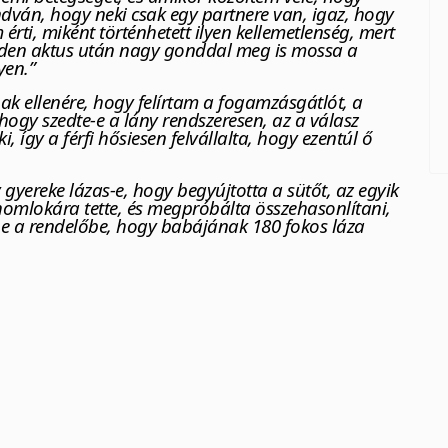
dván, hogy neki csak egy partnere van, igaz, hogy
érti, miként történhetett ilyen kellemetlenség, mert
inden aktus után nagy gonddal meg is mossa a
yen.”
nak ellenére, hogy felírtam a fogamzásgátlót, a
hogy szedte-e a lány rendszeresen, az a válasz
 így a férfi hősiesen felvállalta, hogy ezentúl ő
gyereke lázas-e, hogy begyújtotta a sütőt, az egyik
 homlokára tette, és megpróbálta összehasonlítani,
be a rendelőbe, hogy babájának 180 fokos láza