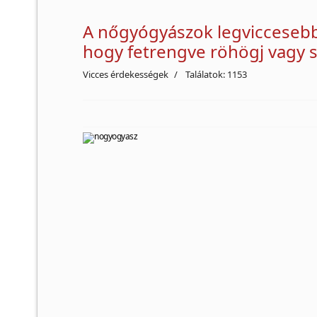
A nőgyógyászok legviccesebb 
hogy fetrengve röhögj vagy sí
Vicces érdekességek
Találatok: 1153