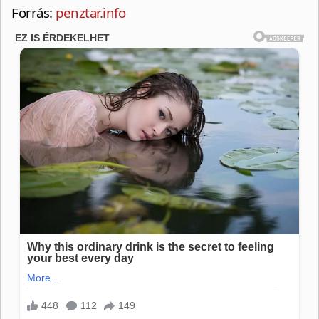
Forrás:
penztar.info