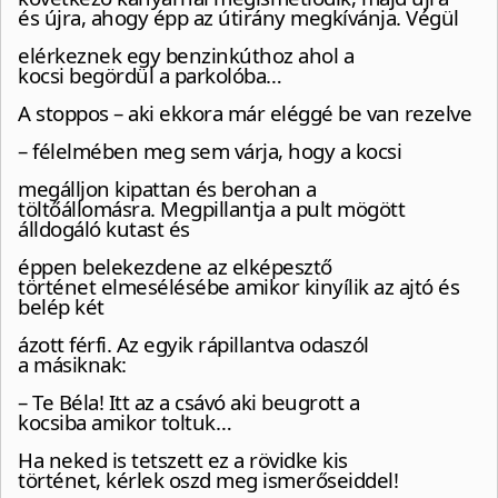
és újra, ahogy épp az útirány megkívánja. Végül
elérkeznek egy benzinkúthoz ahol a
kocsi begördül a parkolóba…
A stoppos – aki ekkora már eléggé be van rezelve
– félelmében meg sem várja, hogy a kocsi
megálljon kipattan és berohan a
töltőállomásra. Megpillantja a pult mögött
álldogáló kutast és
éppen belekezdene az elképesztő
történet elmesélésébe amikor kinyílik az ajtó és
belép két
ázott férfi. Az egyik rápillantva odaszól
a másiknak:
– Te Béla! Itt az a csávó aki beugrott a
kocsiba amikor toltuk…
Ha neked is tetszett ez a rövidke kis
történet, kérlek oszd meg ismerőseiddel!