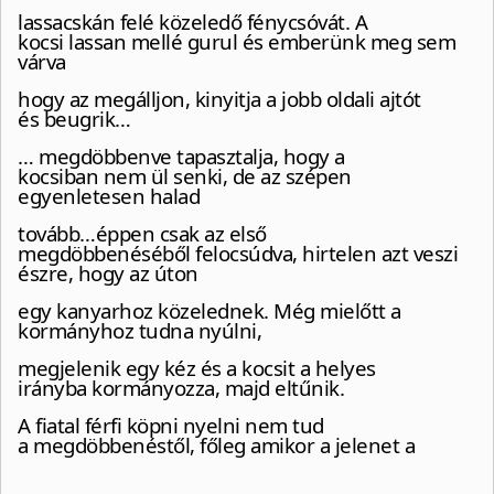
lassacskán felé közeledő fénycsóvát. A
kocsi lassan mellé gurul és emberünk meg sem
várva
hogy az megálljon, kinyitja a jobb oldali ajtót
és beugrik…
… megdöbbenve tapasztalja, hogy a
kocsiban nem ül senki, de az szépen
egyenletesen halad
tovább…éppen csak az első
megdöbbenéséből felocsúdva, hirtelen azt veszi
észre, hogy az úton
egy kanyarhoz közelednek. Még mielőtt a
kormányhoz tudna nyúlni,
megjelenik egy kéz és a kocsit a helyes
irányba kormányozza, majd eltűnik.
A fiatal férfi köpni nyelni nem tud
a megdöbbenéstől, főleg amikor a jelenet a