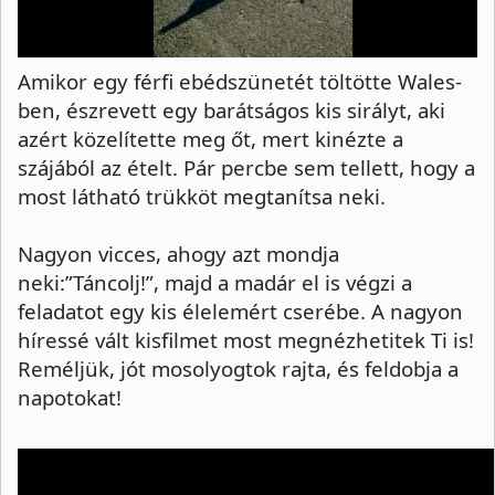
Amikor egy férfi ebédszünetét töltötte Wales-
ben, észrevett egy barátságos kis sirályt, aki
azért közelítette meg őt, mert kinézte a
szájából az ételt. Pár percbe sem tellett, hogy a
most látható trükköt megtanítsa neki.
Nagyon vicces, ahogy azt mondja
neki:”Táncolj!”, majd a madár el is végzi a
feladatot egy kis élelemért cserébe. A nagyon
híressé vált kisfilmet most megnézhetitek Ti is!
Reméljük, jót mosolyogtok rajta, és feldobja a
napotokat!