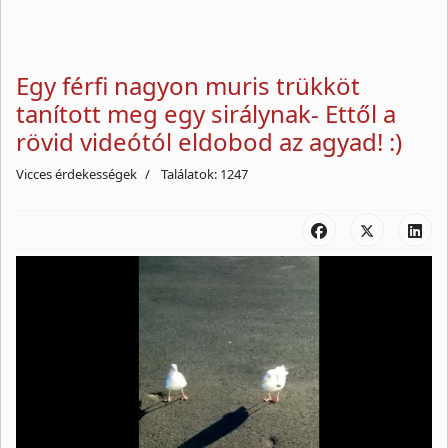
Egy férfi nagyon muris trükköt
tanított meg egy sirálynak- Ettől a
rövid videótól eldobod az agyad! :)
Vicces érdekességek
Találatok: 1247