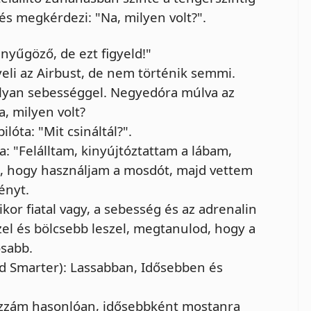
 és megkérdezi: "Na, milyen volt?".
enyűgöző, de ezt figyeld!"
yeli az Airbust, de nem történik semmi.
lyan sebességgel. Negyedóra múlva az
a, milyen volt?
lóta: "Mit csináltál?".
a: "Felálltam, kinyújtóztattam a lábam,
e, hogy használjam a mosdót, majd vettem
ényt.
kor fiatal vagy, a sebesség és az adrenalin
el és bölcsebb leszel, megtanulod, hogy a
sabb.
and Smarter): Lassabban, Idősebben és
zzám hasonlóan, idősebbként mostanra