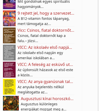
Mit gondolnak egyes spirituális
hagyományok...
9 rejtett jel, hogy a szervezetednek több B12-vitaminra lehet szüksége
A B12-vitamin fontos tápanyag,
mert támogatja az...
Vicc: Csinos, fiatal doktornőt kap a falu.– Józsi bátyám, nem tetszenek a leletei.
Csinos, fiatal doktornőt kap a
falu.– Józsi...
VICC: Az iskolaév első napján egy amerikai iskolában a tanárnő új diákot mutat be
Az iskolaév első napján egy
amerikai iskolában a...
VICC: A feleség az esküvő után színt vall a férjének.
Az újdonsült házasok az első este
a közös...
VICC: Az anya gyanúsnak találta a fia lakótársát.
Az anyuka bejelentés nélkül
meglátogatta az...
Augusztusi kínai horoszkóp: ezeknek a jegyeknek nagy fordulatot hozhat a hónap
Augusztus különleges
energiákat mozgat meg a...