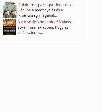
Találd meg az egyetlen különbséget az utcai festő képén – a legtöbben nem veszik észre!
Lépj be a megfigyelés és a
kíváncsiság világába!...
Ne gondolkodj sokat! Válassz egy karkötőt, és tudd meg, milyen anyagi jövő várhat rád a következő 10 évben!
Sokan hisznek abban, hogy az
első ösztönös...