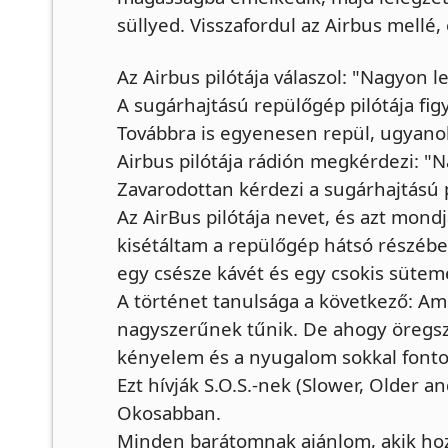
süllyed. Visszafordul az Airbus mellé,
Az Airbus pilótája válaszol: "Nagyon l
A sugárhajtású repülőgép pilótája fig
Továbbra is egyenesen repül, ugyano
Airbus pilótája rádión megkérdezi: "N
Zavarodottan kérdezi a sugárhajtású pi
Az AirBus pilótája nevet, és azt mondj
kisétáltam a repülőgép hátsó részéb
egy csésze kávét és egy csokis sütem
A történet tanulsága a következő: Ami
nagyszerűnek tűnik. De ahogy öregsz
kényelem és a nyugalom sokkal fonto
Ezt hívják S.O.S.-nek (Slower, Older 
Okosabban.
Minden barátomnak ajánlom, akik ho