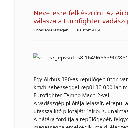
Nevetésre felkészülni. Az Airb
válasza a Eurofighter vadászgé
Vicces érdekességek
Találatok: 9379
Egy Airbus 380-as repülőgép úton van
km/h sebességgel repül 30 000 láb m
Eurofighter Tempo Mach 2-vel.
A vadászgép pilótája lelassít, elrepül 
utasszállító pilótáját: "Airbus, unalm
A hátára fordítja a repülőgépét, felgy
magasságba emelkedik, majd lélegzet