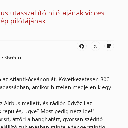
us utasszállító pilótájának vicces
p pilótájának....
 az Atlanti-óceánon át. Következetesen 800
agasságban, amikor hirtelen megjelenik egy
az Airbus mellett, és rádión üdvözli az
as repülés, ugye? Most pedig nézz ide!"
orsít, áttöri a hanghatárt, gyorsan szédítő
elállító zuhanásban
szinte a tengerszintig