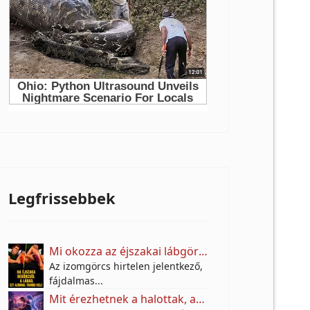
Legfrissebbek
Mi okozza az éjszakai lábgörcsöt, és mit tehetünk ellene?
Az izomgörcs hirtelen jelentkező,
fájdalmas...
Mit érezhetnek a halottak, amikor kimész a sírjukhoz?