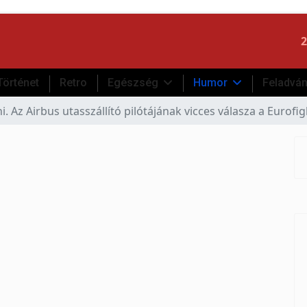
2
Történet
Retro
Egészség
Humor
Feladvá
. Az Airbus utasszállító pilótájának vicces válasza a Eurofig