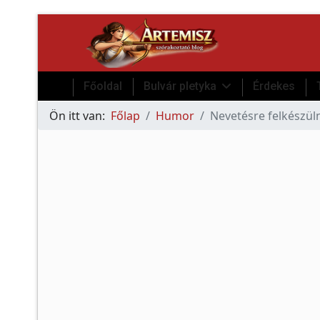
Főoldal
Bulvár pletyka
Érdekes
Ön itt van:
Főlap
Humor
Nevetésre felkészülni