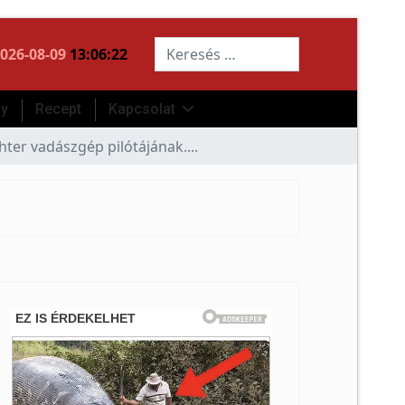
Keresés...
026-08-09
13:06:22
ny
Recept
Kapcsolat
hter vadászgép pilótájának....