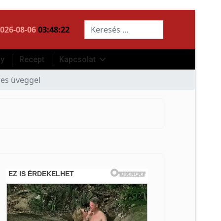
Keresés...
026-08-06
03:48:23
ny
Recept
Kapcsolat
res üveggel