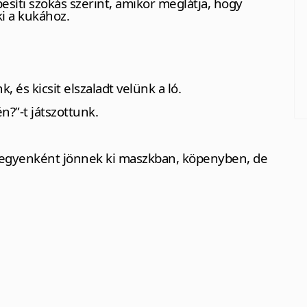
esíti szokás szerint, amikor meglátja, hogy
ki a kukához.
, és kicsit elszaladt velünk a ló.
n?”-t játszottunk.
 egyenként jönnek ki maszkban, köpenyben, de