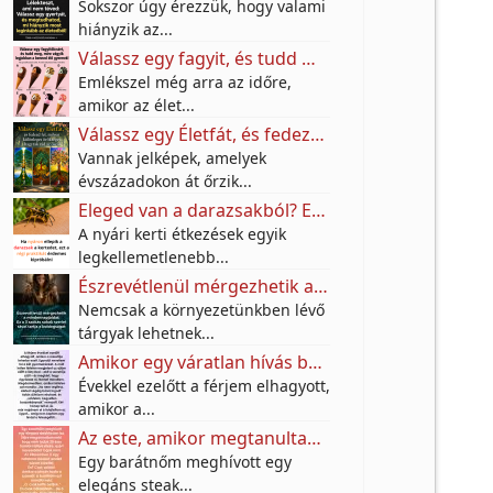
Sokszor úgy érezzük, hogy valami
hiányzik az...
Válassz egy fagyit, és tudd meg, mire vágyik valójában a benned élő gyermek!
Emlékszel még arra az időre,
amikor az élet...
Válassz egy Életfát, és fedezd fel, milyen különleges örökséget hagytak rád az őseid
Vannak jelképek, amelyek
évszázadokon át őrzik...
Eleged van a darazsakból? Ezt az egyszerű konyhai trükköt sokan használják a teraszon – vegyszerek nélkül
A nyári kerti étkezések egyik
legkellemetlenebb...
Észrevétlenül mérgezhetik a mindennapjaidat: Ez a 3 szokás sokak szerint távol tartja a boldogságot
Nemcsak a környezetünkben lévő
tárgyak lehetnek...
Amikor egy váratlan hívás békét hozott
Évekkel ezelőtt a férjem elhagyott,
amikor a...
Az este, amikor megtanultam a határok és a barátság értékét
Egy barátnőm meghívott egy
elegáns steak...