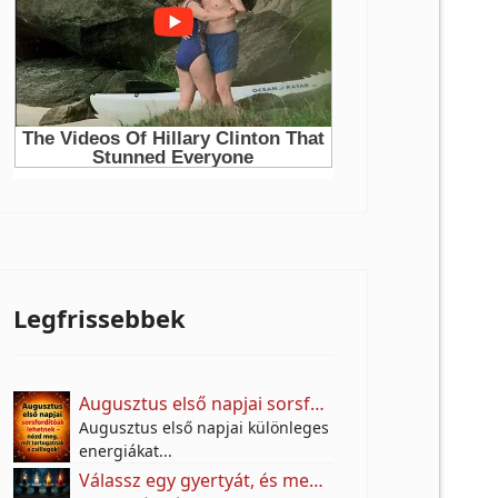
Legfrissebbek
Augusztus első napjai sorsfordítóak lehetnek – nézd meg, mit tartogatnak a csillagok!
Augusztus első napjai különleges
energiákat...
Válassz egy gyertyát, és megtudhatod: mi hiányzik most leginkább az életedből