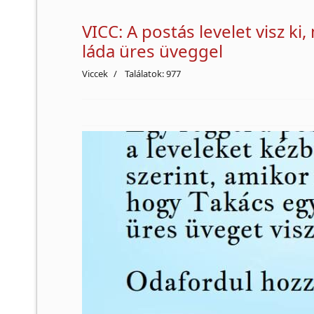
VICC: A postás levelet visz k
láda üres üveggel
Viccek
Találatok: 977