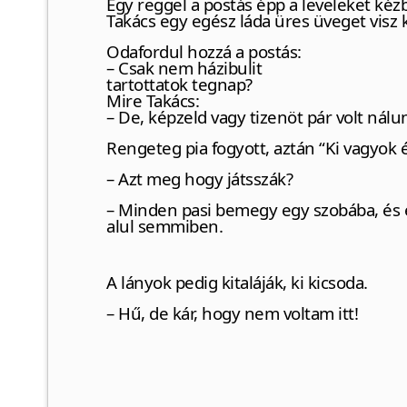
Egy reggel a postás épp a leveleket kézb
Takács egy egész láda üres üveget visz 
Odafordul hozzá a postás:
– Csak nem házibulit
tartottatok tegnap?
Mire Takács:
– De, képzeld vagy tizenöt pár volt nálunk
Rengeteg pia fogyott, aztán “Ki vagyok é
– Azt meg hogy játsszák?
– Minden pasi bemegy egy szobába, és
alul semmiben.
A lányok pedig kitaláják, ki kicsoda.
– Hű, de kár, hogy nem voltam itt!