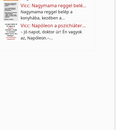
Vicc: Nagymama reggel belép a konyhába, kezében a sodrófa.
Nagymama reggel belép a
konyhába, kezében a...
Vicc: Napóleon a pszichiáternél
– Jó napot, doktor úr! Én vagyok
az, Napóleon.–...