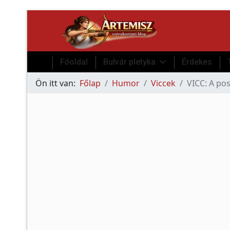
Főoldal
Bulvár pletyka
Érdekes
Ön itt van:
Főlap
Humor
Viccek
VICC: A pos