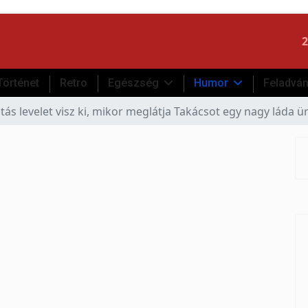
2
Történet
Retro
Egészség
Humor
Feladvá
tás levelet visz ki, mikor meglátja Takácsot egy nagy láda ü