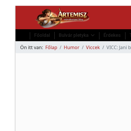
Főoldal
Bulvár pletyka
Érdekes
Ön itt van:
Főlap
Humor
Viccek
VICC: Jani 