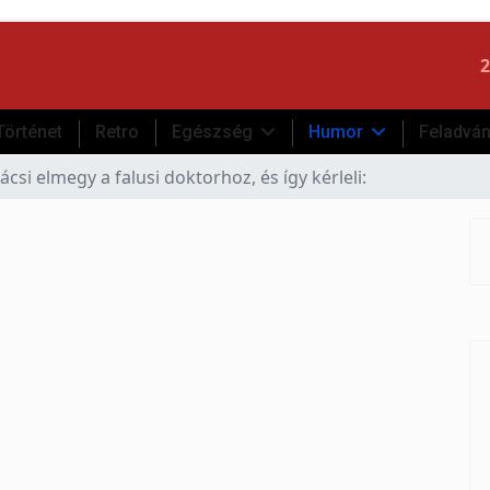
2
Történet
Retro
Egészség
Humor
Feladvá
bácsi elmegy a falusi doktorhoz, és így kérleli: