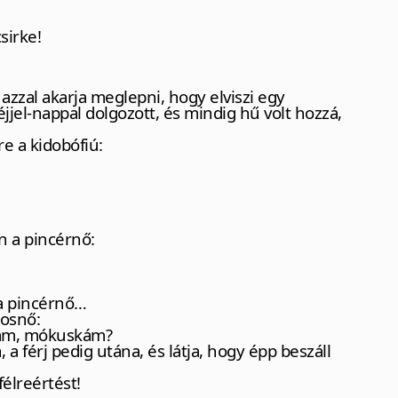
sirke!
 azzal akarja meglepni, hogy elviszi egy
jjel-nappal dolgozott, és mindig hű volt hozzá,
re a kidobófiú:
n a pincérnő:
 a pincérnő…
cosnő:
lám, mókuskám?
 a férj pedig utána, és látja, hogy épp beszáll
élreértést!