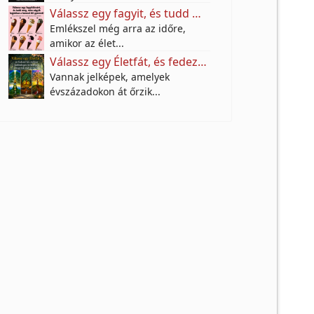
Válassz egy fagyit, és tudd meg, mire vágyik valójában a benned élő gyermek!
Emlékszel még arra az időre,
amikor az élet...
Válassz egy Életfát, és fedezd fel, milyen különleges örökséget hagytak rád az őseid
Vannak jelképek, amelyek
évszázadokon át őrzik...