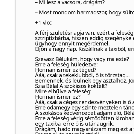
– Mi lesz a vacsora, drágám?
– Most mondom harmadszor, hogy sültc
+1 vicc
A férj születésnapja van, ezért a feleség
sztriptízbárba, hiszen eddig szegényke é
úgyhogy ennyit megérdemel.
Eljön a nagy nap. Kiszállnak a taxiból, er
Szevasz Bélukám, hogy vagy ma este?
Erre a feleség hüledezve:
Honnan ismer ez téged?
Ááá, csak a tekeklubból, ő is törzstag…
Bemennek, és leülnek egy asztalhoz. Jö
Szia Béla! A szokásos koktélt?
Mire elhűlve a feleség:
Honnan ismer ez?
Ááá, csak a céges rendezvényeken is ő
Erre odamegy egy szinte meztelen tán
A szokásos kedvencedet adjam elő, Bé
Erre a feleség vérig sértődötten kirohan,
egy taxiba, erre ő is utánaugrik:
Drágám, hadd magyarázzam meg ezt a f