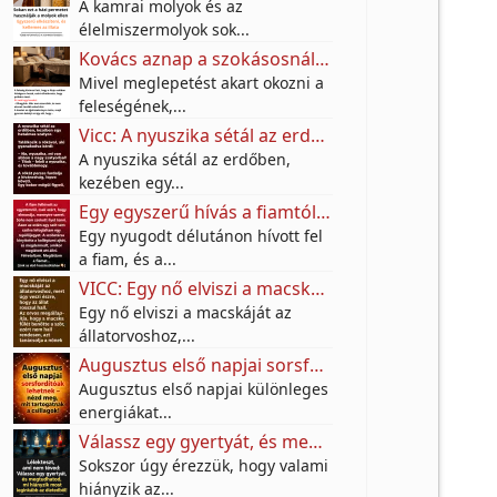
A kamrai molyok és az
élelmiszermolyok sok...
Kovács aznap a szokásosnál jóval korábban végzett a munkában.
Mivel meglepetést akart okozni a
feleségének,...
Vicc: A nyuszika sétál az erdőben, kezében egy hatalmas szatyor.
A nyuszika sétál az erdőben,
kezében egy...
Egy egyszerű hívás a fiamtól arra késztetett, hogy meglátogassam, és többet jelentett, mint hittem
Egy nyugodt délutánon hívott fel
a fiam, és a...
VICC: Egy nő elviszi a macskáját az állatorvoshoz.
Egy nő elviszi a macskáját az
állatorvoshoz,...
Augusztus első napjai sorsfordítóak lehetnek – nézd meg, mit tartogatnak a csillagok!
Augusztus első napjai különleges
energiákat...
Válassz egy gyertyát, és megtudhatod: mi hiányzik most leginkább az életedből
Sokszor úgy érezzük, hogy valami
hiányzik az...