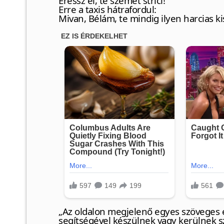
Eressz el, te szemét strici!
Erre a taxis hátrafordul:
Mivan, Bélám, te mindig ilyen harcias k
„Az oldalon megjelenő egyes szöveges é
segítségével készülnek vagy kerülnek s