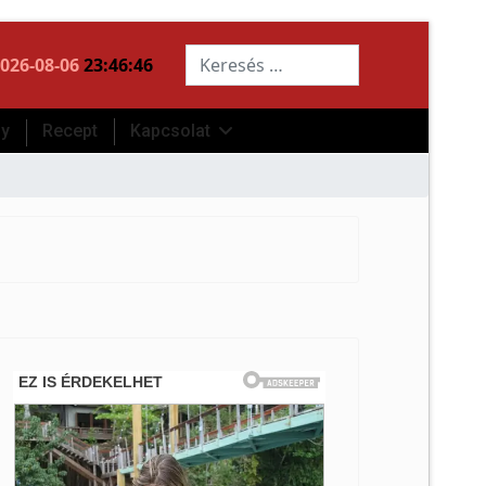
Keresés...
026-08-06
23:46:47
ny
Recept
Kapcsolat