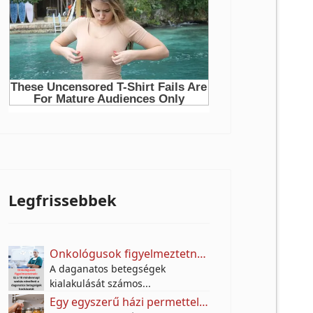
Legfrissebbek
Onkológusok figyelmeztetnek: Ez a 10 mindennapi szokás növelheti a daganatos betegségek kockázatát
A daganatos betegségek
kialakulását számos...
Egy egyszerű házi permettel próbálják távol tartani a molyokat – A titok egy jól ismert fűszerben rejlik