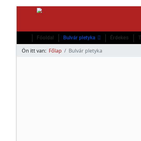
Főoldal
Bulvár pletyka
Érdekes
T
Ön itt van:
Főlap
Bulvár pletyka