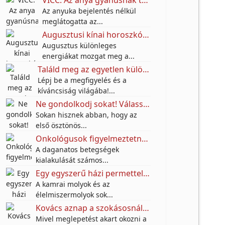
Az anyuka bejelentés nélkül
meglátogatta az...
Augusztusi kínai horoszkóp: ezeknek a jegyeknek nagy fordulatot hozhat a hónap
Augusztus különleges
energiákat mozgat meg a...
Találd meg az egyetlen különbséget az utcai festő képén – a legtöbben nem veszik észre!
Lépj be a megfigyelés és a
kíváncsiság világába!...
Ne gondolkodj sokat! Válassz egy karkötőt, és tudd meg, milyen anyagi jövő várhat rád a következő 10 évben!
Sokan hisznek abban, hogy az
első ösztönös...
Onkológusok figyelmeztetnek: Ez a 10 mindennapi szokás növelheti a daganatos betegségek kockázatát
A daganatos betegségek
kialakulását számos...
Egy egyszerű házi permettel próbálják távol tartani a molyokat – A titok egy jól ismert fűszerben rejlik
A kamrai molyok és az
élelmiszermolyok sok...
Kovács aznap a szokásosnál jóval korábban végzett a munkában.
Mivel meglepetést akart okozni a