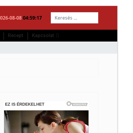
Keresés...
026-08-08
04:59:18
Recept
Kapcsolat