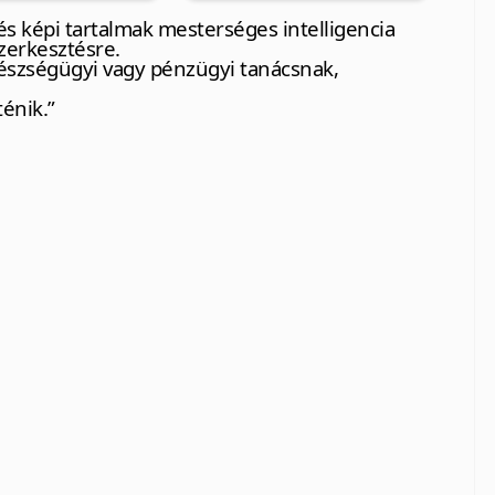
s képi tartalmak mesterséges intelligencia
zerkesztésre.
észségügyi vagy pénzügyi tanácsnak,
ténik.”