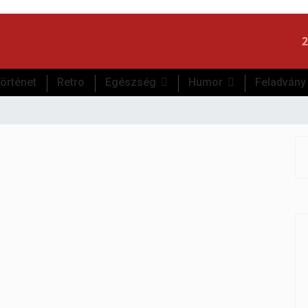
2
örténet
Retro
Egészség
Humor
Feladvány