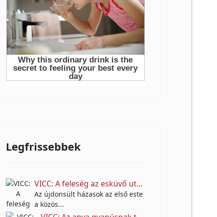
Legfrissebbek
VICC: A feleség az esküvő után színt vall a férjének.
Az újdonsült házasok az első este
a közös...
VICC: Az anya gyanúsnak találta a fia lakótársát.