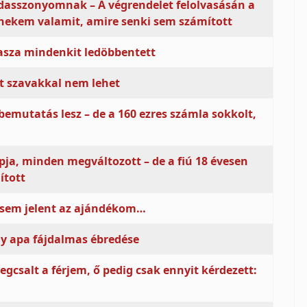
dasszonyomnak – A végrendelet felolvasásán a
t nekem valamit, amire senki sem számított
asza mindenkit ledöbbentett
t szavakkal nem lehet
 bemutatás lesz – de a 160 ezres számla sokkolt,
a, minden megváltozott – de a fiú 18 évesen
ított
sem jelent az ajándékom…
gy apa fájdalmas ébredése
alt a férjem, ő pedig csak ennyit kérdezett: