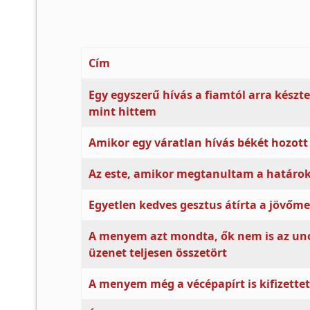
Cím
Cikkek
Egy egyszerű hívás a fiamtól arra készt
mint hittem
Amikor egy váratlan hívás békét hozott
Az este, amikor megtanultam a határok 
Egyetlen kedves gesztus átírta a jövőme
A menyem azt mondta, ők nem is az uno
üzenet teljesen összetört
A menyem még a vécépapírt is kifizett