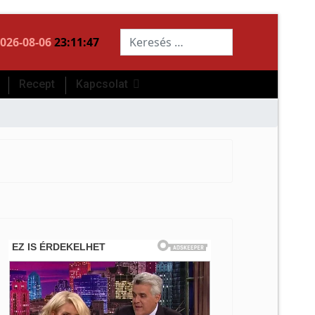
Keresés...
026-08-06
23:11:47
Recept
Kapcsolat