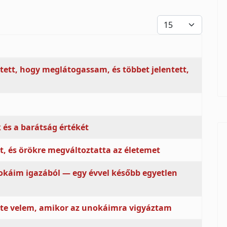
Tételek #
etett, hogy meglátogassam, és többet jelentett,
és a barátság értékét
t, és örökre megváltoztatta az életemet
káim igazából — egy évvel később egyetlen
ette velem, amikor az unokáimra vigyáztam