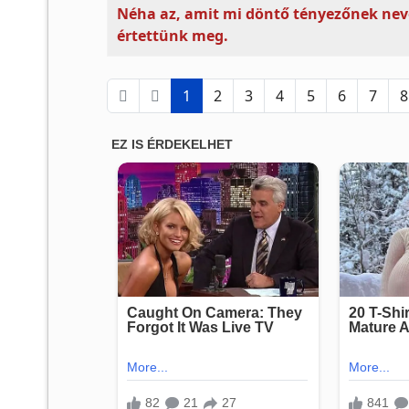
Néha az, amit mi döntő tényezőnek nev
értettünk meg.
1
2
3
4
5
6
7
8