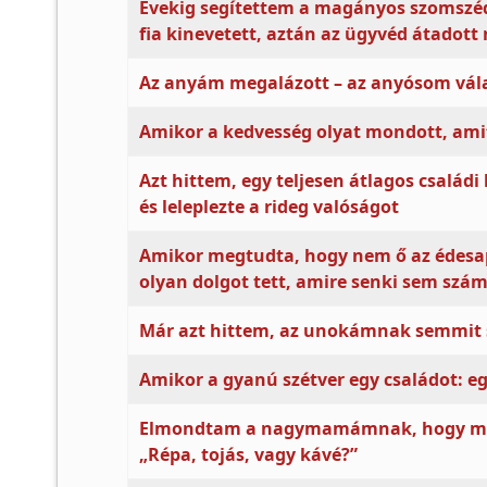
Évekig segítettem a magányos szomszé
fia kinevetett, aztán az ügyvéd átadot
Az anyám megalázott – az anyósom vál
Amikor a kedvesség olyat mondott, ami
Azt hittem, egy teljesen átlagos családi
és leleplezte a rideg valóságot
Amikor megtudta, hogy nem ő az édesapj
olyan dolgot tett, amire senki sem szám
Már azt hittem, az unokámnak semmit 
Amikor a gyanú szétver egy családot: e
Elmondtam a nagymamámnak, hogy megcs
„Répa, tojás, vagy kávé?”