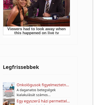
Legfrissebbek
Onkológusok figyelmeztetnek: Ez a 10 mindennapi szokás növelheti a daganatos betegségek kockázatát
A daganatos betegségek
kialakulását számos...
Egy egyszerű házi permettel próbálják távol tartani a molyokat – A titok egy jól ismert fűszerben rejlik