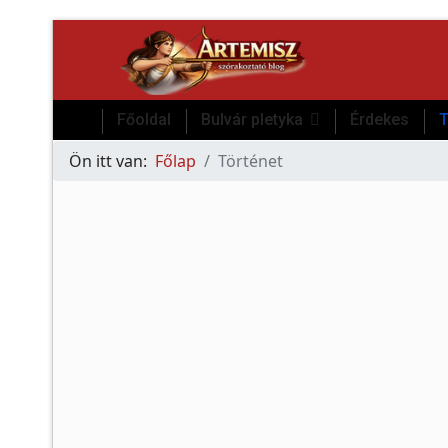
Főoldal
Bulvár pletyka
Érdekes
T
Ön itt van:
Főlap
Történet