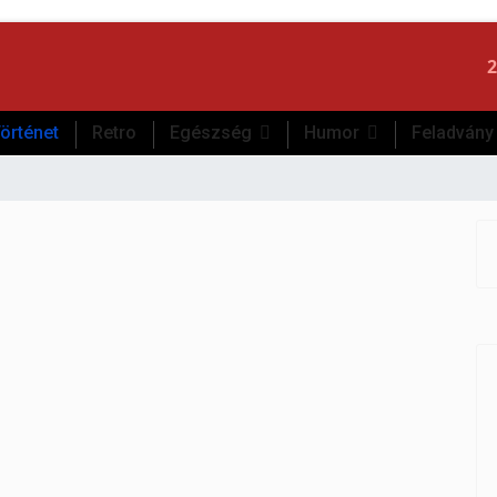
2
örténet
Retro
Egészség
Humor
Feladvány