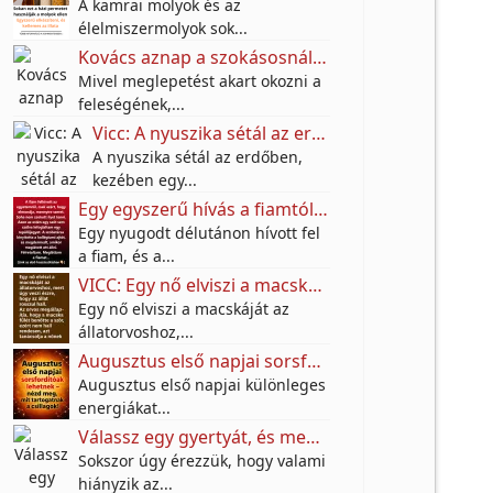
A kamrai molyok és az
élelmiszermolyok sok...
Kovács aznap a szokásosnál jóval korábban végzett a munkában.
Mivel meglepetést akart okozni a
feleségének,...
Vicc: A nyuszika sétál az erdőben, kezében egy hatalmas szatyor.
A nyuszika sétál az erdőben,
kezében egy...
Egy egyszerű hívás a fiamtól arra késztetett, hogy meglátogassam, és többet jelentett, mint hittem
Egy nyugodt délutánon hívott fel
a fiam, és a...
VICC: Egy nő elviszi a macskáját az állatorvoshoz.
Egy nő elviszi a macskáját az
állatorvoshoz,...
Augusztus első napjai sorsfordítóak lehetnek – nézd meg, mit tartogatnak a csillagok!
Augusztus első napjai különleges
energiákat...
Válassz egy gyertyát, és megtudhatod: mi hiányzik most leginkább az életedből
Sokszor úgy érezzük, hogy valami
hiányzik az...