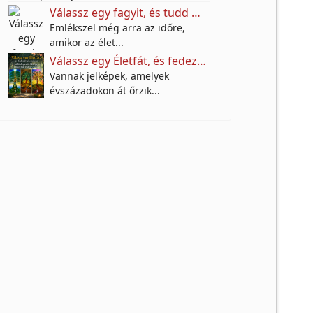
Válassz egy fagyit, és tudd meg, mire vágyik valójában a benned élő gyermek!
Emlékszel még arra az időre,
amikor az élet...
Válassz egy Életfát, és fedezd fel, milyen különleges örökséget hagytak rád az őseid
Vannak jelképek, amelyek
évszázadokon át őrzik...