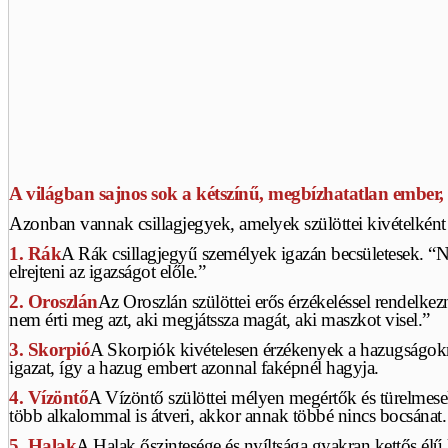
A világban sajnos sok a kétszínű, megbízhatatlan ember
Azonban vannak csillagjegyek, amelyek szülöttei kivételként á
1. Rák
A Rák csillagjegyű személyek igazán becsületesek. “N
elrejteni az igazságot előle.”
2. Oroszlán
Az Oroszlán szülöttei erős érzékeléssel rendelkezn
nem érti meg azt, aki megjátssza magát, aki maszkot visel.”
3. Skorpió
A Skorpiók kivételesen érzékenyek a hazugságokr
igazat, így a hazug embert azonnal faképnél hagyja.
4. Vízöntő
A Vízöntő szülöttei mélyen megértők és türelmese
több alkalommal is átveri, akkor annak többé nincs bocsánat.
5. Halak
A Halak őszintesége és nyíltsága gyakran kettős élű