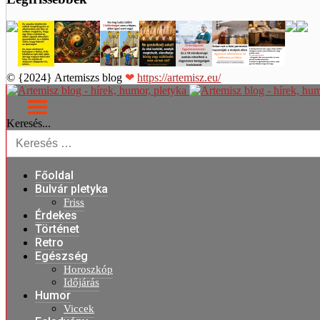
© {2024} Artemiszs blog
❤
https://artemisz.eu/
Keresés...
Főoldal
Bulvár pletyka
Friss
Érdekes
Történet
Retro
Egészség
Horoszkóp
Időjárás
Humor
Viccek