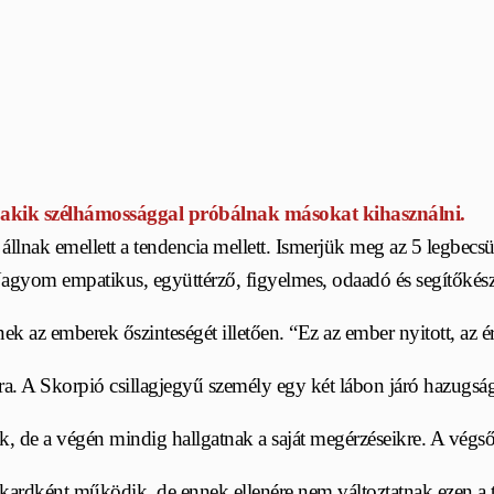
, akik szélhámossággal próbálnak másokat kihasználni.
llnak emellett a tendencia mellett. Ismerjük meg az 5 legbecsüle
agyom empatikus, együttérző, figyelmes, odaadó és segítőkész.
ek az emberek őszinteségét illetően. “Ez az ember nyitott, az érz
a. A Skorpió csillagjegyű személy egy két lábon járó hazugsá
k, de a végén mindig hallgatnak a saját megérzéseikre. A vég
 kardként működik, de ennek ellenére nem változtatnak ezen a t