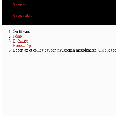
Recept
Kapcsolat
Ön itt van:
Főlap
Egészség
Horoszkóp
Ebben az öt csillagjegyben nyugodtan megbízhatsz! Ők a legbe