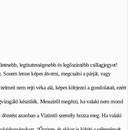
tesebb, legtisztességesebb és legőszintébb csillagjegyet!
 Sosem lenne képes átverni, megcsalni a párját, vagy
elmeit nem rejti véka alá, képes kifejezni a gondolatait, ezért
gvizsgáló készülék. Messziről megérzi, ha valaki nem mond
ső döntést azonban a Vízöntő személy hozza meg. Ha valaki
ulajdonságukon. “Őszinte, és akkor is kifejti a véleményét,