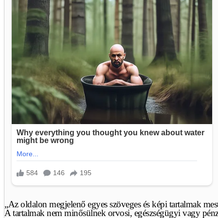
„Az oldalon megjelenő egyes szöveges és képi tartalmak meste
A tartalmak nem minősülnek orvosi, egészségügyi vagy pénzüg