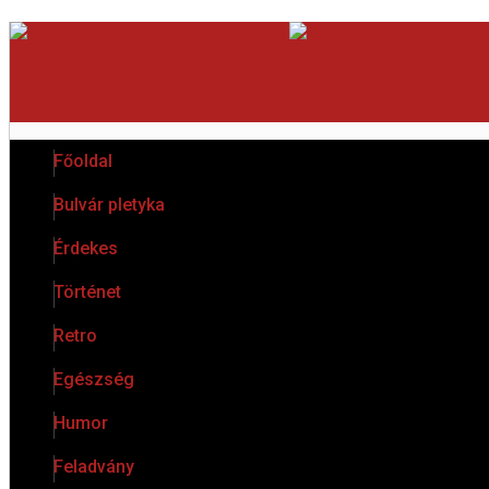
Főoldal
Bulvár pletyka
Érdekes
Történet
Retro
Egészség
Humor
Feladvány