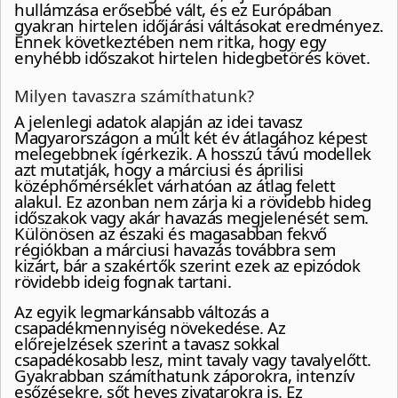
hullámzása erősebbé vált, és ez Európában
gyakran hirtelen időjárási váltásokat eredményez.
Ennek következtében nem ritka, hogy egy
enyhébb időszakot hirtelen hidegbetörés követ.
Milyen tavaszra számíthatunk?
A jelenlegi adatok alapján az idei tavasz
Magyarországon a múlt két év átlagához képest
melegebbnek ígérkezik. A hosszú távú modellek
azt mutatják, hogy a márciusi és áprilisi
középhőmérséklet várhatóan az átlag felett
alakul. Ez azonban nem zárja ki a rövidebb hideg
időszakok vagy akár havazás megjelenését sem.
Különösen az északi és magasabban fekvő
régiókban a márciusi havazás továbbra sem
kizárt, bár a szakértők szerint ezek az epizódok
rövidebb ideig fognak tartani.
Az egyik legmarkánsabb változás a
csapadékmennyiség növekedése. Az
előrejelzések szerint a tavasz sokkal
csapadékosabb lesz, mint tavaly vagy tavalyelőtt.
Gyakrabban számíthatunk záporokra, intenzív
esőzésekre, sőt heves zivatarokra is. Ez