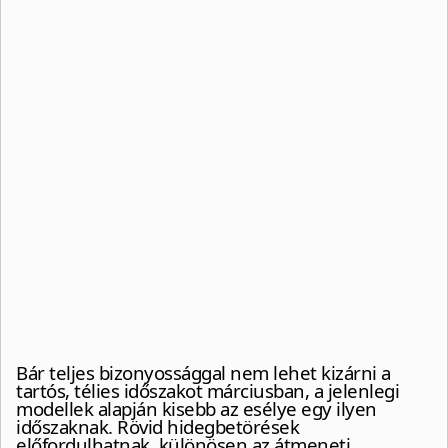
Bár teljes bizonyossággal nem lehet kizárni a
tartós, télies időszakot márciusban, a jelenlegi
modellek alapján kisebb az esélye egy ilyen
időszaknak. Rövid hidegbetörések
előfordulhatnak, különösen az átmeneti