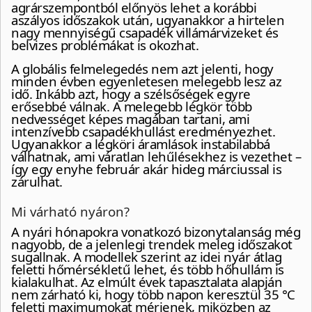
agrárszempontból előnyös lehet a korábbi
aszályos időszakok után, ugyanakkor a hirtelen
nagy mennyiségű csapadék villámárvizeket és
belvizes problémákat is okozhat.
A globális felmelegedés nem azt jelenti, hogy
minden évben egyenletesen melegebb lesz az
idő. Inkább azt, hogy a szélsőségek egyre
erősebbé válnak. A melegebb légkör több
nedvességet képes magában tartani, ami
intenzívebb csapadékhullást eredményezhet.
Ugyanakkor a légköri áramlások instabilabbá
válhatnak, ami váratlan lehűlésekhez is vezethet –
így egy enyhe február akár hideg márciussal is
zárulhat.
Mi várható nyáron?
A nyári hónapokra vonatkozó bizonytalanság még
nagyobb, de a jelenlegi trendek meleg időszakot
sugallnak. A modellek szerint az idei nyár átlag
feletti hőmérsékletű lehet, és több hőhullám is
kialakulhat. Az elmúlt évek tapasztalata alapján
nem zárható ki, hogy több napon keresztül 35 °C
feletti maximumokat mérjenek, miközben az