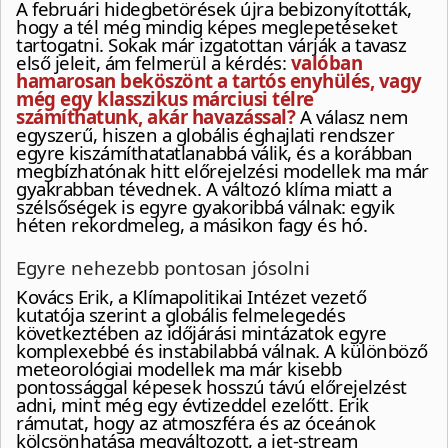
A februári hidegbetörések újra bebizonyították,
hogy a tél még mindig képes meglepetéseket
tartogatni. Sokak már izgatottan várják a tavasz
első jeleit, ám felmerül a kérdés:
valóban
hamarosan beköszönt a tartós enyhülés, vagy
még egy klasszikus márciusi télre
számíthatunk, akár havazással?
A válasz nem
egyszerű, hiszen a globális éghajlati rendszer
egyre kiszámíthatatlanabbá válik, és a korábban
megbízhatónak hitt előrejelzési modellek ma már
gyakrabban tévednek. A változó klíma miatt a
szélsőségek is egyre gyakoribbá válnak: egyik
héten rekordmeleg, a másikon fagy és hó.
Egyre nehezebb pontosan jósolni
Kovács Erik, a Klímapolitikai Intézet vezető
kutatója szerint a globális felmelegedés
következtében az időjárási mintázatok egyre
komplexebbé és instabilabbá válnak. A különböző
meteorológiai modellek ma már kisebb
pontossággal képesek hosszú távú előrejelzést
adni, mint még egy évtizeddel ezelőtt. Erik
rámutat, hogy az atmoszféra és az óceánok
kölcsönhatása megváltozott, a jet‑stream