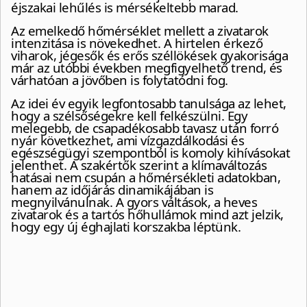
éjszakai lehűlés is mérsékeltebb marad.
Az emelkedő hőmérséklet mellett a zivatarok
intenzitása is növekedhet. A hirtelen érkező
viharok, jégesők és erős széllökések gyakorisága
már az utóbbi években megfigyelhető trend, és
várhatóan a jövőben is folytatódni fog.
Az idei év egyik legfontosabb tanulsága az lehet,
hogy a szélsőségekre kell felkészülni. Egy
melegebb, de csapadékosabb tavasz után forró
nyár következhet, ami vízgazdálkodási és
egészségügyi szempontból is komoly kihívásokat
jelenthet. A szakértők szerint a klímaváltozás
hatásai nem csupán a hőmérsékleti adatokban,
hanem az időjárás dinamikájában is
megnyilvánulnak. A gyors váltások, a heves
zivatarok és a tartós hőhullámok mind azt jelzik,
hogy egy új éghajlati korszakba léptünk.