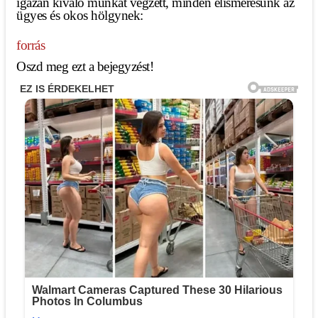
igazán kiváló munkát végzett, minden elismerésünk az
ügyes és okos hölgynek:
forrás
Oszd meg ezt a bejegyzést!