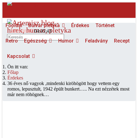
Főoldal
Bulvár pletyka
Érdekes
Történet
2026-08-07
04:45:43
Keresés...
Retro
Egészség
Humor
Feladvány
Recept
Kapcsolat
Ön itt van:
Főlap
Érdekes
36 éves nő vagyok ,mindenki kiröhögött hogy vettem egy
romos, lepusztult, 1942 épült bunkert….. Na ezt nézzétek most
már nem röhögnek…