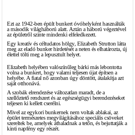
Ezt az 1942-ben épült bunkert óvóhelyként használták
a második világháború alatt. Aztán a háború végeztével
az épületről szinte mindenki elfeledkezett.
Egy kreatív és céltudatos hölgy, Elizabeth Strutton látta
meg az eladó bunker hirdetését a neten és elhatározta, új
élettel tölti meg a lepusztult helyet.
Elizabeth helyében valószínűleg bárki más lebontotta
volna a bunkert, hogy valami teljesen újat építsen a
helyébe. A fiatal nő azonban úgy döntött, átalakítja azt
saját otthonává.
A szobák elrendezése változatlan maradt, de a
szellőztető rendszert és az egészségügyi berendezéseket
teljesen ki kellett cserélni.
Mivel az egykori bunkernek nem voltak ablakai, az
épület természetes megvilágításához speciális csöveket
szereltek be, amelyek áthaladnak a tetőn, és bejuttatják a
kinti napfény egy részét.