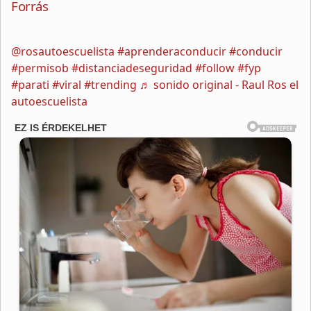
Forrás
@rosautoescuelista
#aprenderaconducir
#conducir
#permisob
#distanciadeseguridad
#follow
#fyp
#parati
#viral
#trending
♬ sonido original - Raul Ros el
autoescuelista