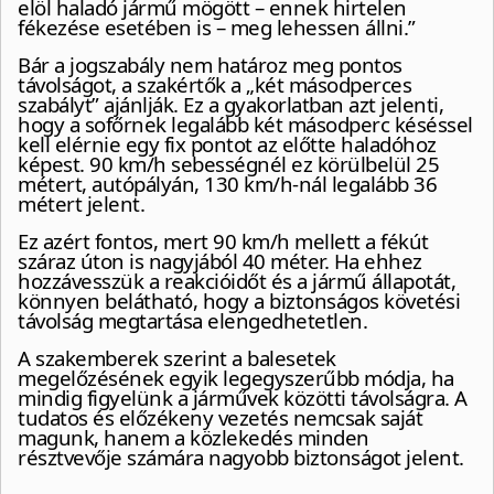
elöl haladó jármű mögött – ennek hirtelen
fékezése esetében is – meg lehessen állni.”
Bár a jogszabály nem határoz meg pontos
távolságot, a szakértők a „két másodperces
szabályt” ajánlják. Ez a gyakorlatban azt jelenti,
hogy a sofőrnek legalább két másodperc késéssel
kell elérnie egy fix pontot az előtte haladóhoz
képest. 90 km/h sebességnél ez körülbelül 25
métert, autópályán, 130 km/h-nál legalább 36
métert jelent.
Ez azért fontos, mert 90 km/h mellett a fékút
száraz úton is nagyjából 40 méter. Ha ehhez
hozzávesszük a reakcióidőt és a jármű állapotát,
könnyen belátható, hogy a biztonságos követési
távolság megtartása elengedhetetlen.
A szakemberek szerint a balesetek
megelőzésének egyik legegyszerűbb módja, ha
mindig figyelünk a járművek közötti távolságra. A
tudatos és előzékeny vezetés nemcsak saját
magunk, hanem a közlekedés minden
résztvevője számára nagyobb biztonságot jelent.