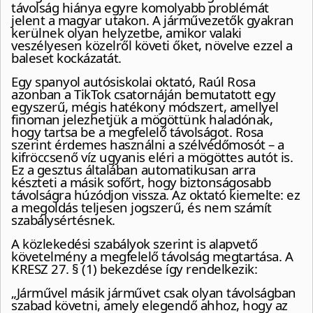
távolság hiánya egyre komolyabb problémát
jelent a magyar utakon. A járművezetők gyakran
kerülnek olyan helyzetbe, amikor valaki
veszélyesen közelről követi őket, növelve ezzel a
baleset kockázatát.
Egy spanyol autósiskolai oktató, Raúl Rosa
azonban a TikTok csatornáján bemutatott egy
egyszerű, mégis hatékony módszert, amellyel
finoman jelezhetjük a mögöttünk haladónak,
hogy tartsa be a megfelelő távolságot. Rosa
szerint érdemes használni a szélvédőmosót – a
kifröccsenő víz ugyanis eléri a mögöttes autót is.
Ez a gesztus általában automatikusan arra
készteti a másik sofőrt, hogy biztonságosabb
távolságra húzódjon vissza. Az oktató kiemelte: ez
a megoldás teljesen jogszerű, és nem számít
szabálysértésnek.
A közlekedési szabályok szerint is alapvető
követelmény a megfelelő távolság megtartása. A
KRESZ 27. § (1) bekezdése így rendelkezik:
„Járművel másik járművet csak olyan távolságban
szabad követni, amely elegendő ahhoz, hogy az