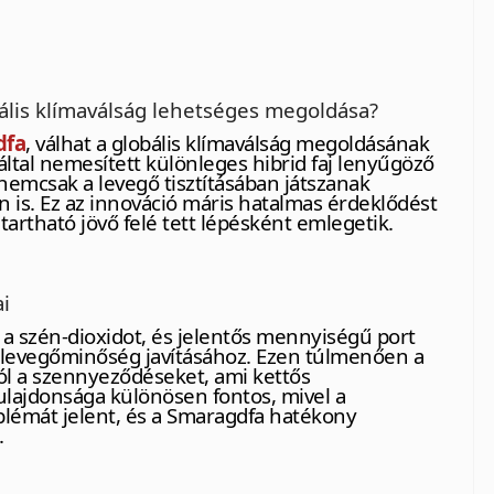
ális klímaválság lehetséges megoldása?
dfa
, válhat a globális klímaválság megoldásának
ltal nemesített különleges hibrid faj lenyűgöző
nemcsak a levegő tisztításában játszanak
 is. Ez az innováció máris hatalmas érdeklődést
ntartható jövő felé tett lépésként emlegetik.
i
 a szén-dioxidot, és jelentős mennyiségű port
 a levegőminőség javításához. Ezen túlmenően a
ból a szennyeződéseket, ami kettős
ulajdonsága különösen fontos, mivel a
blémát jelent, és a Smaragdfa hatékony
.