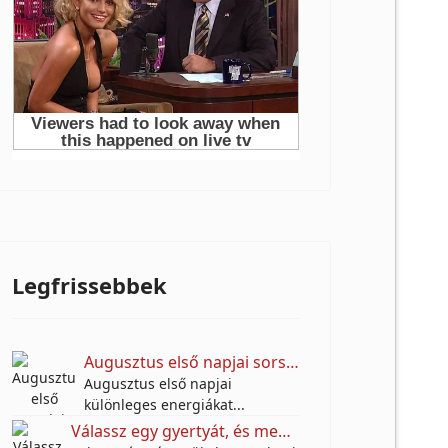
Legfrissebbek
Augusztus első napjai sorsfordítóak lehetnek – nézd meg, mit tartogatnak a csillagok!
Augusztus első napjai
különleges energiákat...
Válassz egy gyertyát, és megtudhatod: mi hiányzik most leginkább az életedből