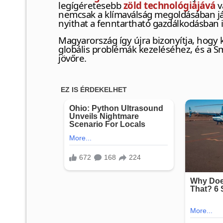
legígéretesebb
zöld technológiájává
v
nemcsak a klímaválság megoldásában já
nyithat a fenntartható gazdálkodásban i
Magyarország így újra bizonyítja, hogy 
globális problémák kezeléséhez, és a S
jövőre.