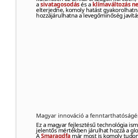
a
sivatagosodás
és a
klímaváltozás n
elterjedne, komoly hatást gyakorolhatn
hozzájárulhatna a levegőminőség javítá
Magyar innováció a fenntarthatóságé
Ez a magyar fejlesztésű technológia ismé
jelentős mértékben járulhat hozzá a glo
A
Smaragdfa
már most is komoly tudomá