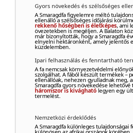
Gyors növekedés és szélsőséges elle
A Smaragdfa figyelemre méltó tulajdons
ellenálló a szélsőséges időjárási körü
rekkenő hőségben is életképes
, ami 
övezetekben is megéljen. A Balaton kö
már bizonyították, hogy a Smaragdfa é
elnyelni hektáronként, amely jelentős e
küzdelemben.
Ipari felhasználás és fenntartható te
A fa nemcsak környezetvédelmi előnyök
szolgálhat. A fából készült termékek – 
ellenállóak, nehezen gyulladnak meg, a
Smaragdfa gyors növekedése lehetővé 
háromszor is kivágható
legyen egy ült
termelést.
Nemzetközi érdeklődés
A Smaragdfa különleges tulajdonságai fe
különösen az afrikai országok körében, 