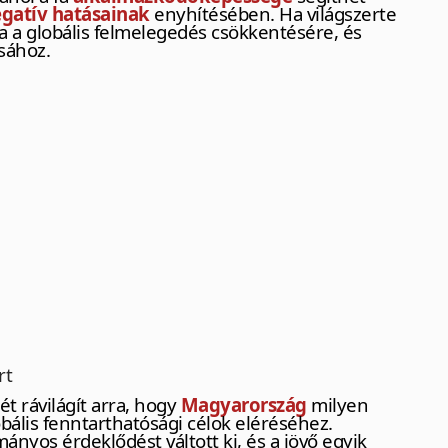
egatív hatásainak
enyhítésében. Ha világszerte
a a globális felmelegedés csökkentésére, és
sához.
rt
t rávilágít arra, hogy
Magyarország
milyen
bális fenntarthatósági célok eléréséhez.
nyos érdeklődést váltott ki, és a jövő egyik