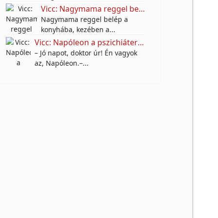
Vicc: Nagymama reggel belép a konyhába, kezében a sodrófa.
Nagymama reggel belép a
konyhába, kezében a...
Vicc: Napóleon a pszichiáternél
– Jó napot, doktor úr! Én vagyok
az, Napóleon.–...