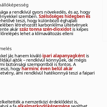
nállóképesség
ága a rendkívül gyors növekedés, és az, hogy
lményekkel szemben.
Szélsőséges hidegben és
lehetővé teszi, hogy különböző éghajlati
zelében létrehozott karbonklíma ültetvények
vente akár
száz tonna szén-dioxidot
is képes
lőrelépés lehet a klímaváltozás elleni
rmelés
kel jár, hanem kiváló
ipari alapanyagként
is
például ajtók – rendkívül könnyűek, de mégis
mi biztonsági szempontból is fontos. A
teszi, hogy
harminc éven belül akár
etvény, ami rendkívül hatékonnyá teszi a faipari
lkeltették a nemzetközi érdeklődést is,
ahol a fa
alkalmazkodóképessége
segíthet