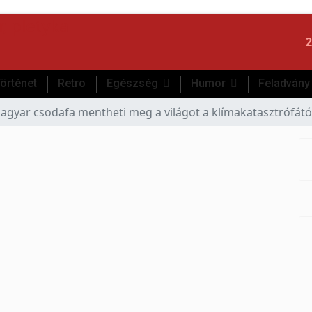
2
örténet
Retro
Egészség
Humor
Feladvány
gyar csodafa mentheti meg a világot a klímakatasztrófától: ti