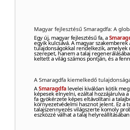
Magyar fejlesztésű Smaragdfa: A glob
Egy új, magyar fejlesztésű fa, a
Smarag
egyik kulcsává. A magyar szakemberek á
tulajdonságokkal rendelkezik, amelyek 
szerepet, hanem a talaj regenerálásában
keltett a világ számos pontján, és a fen
A Smaragdfa kiemelkedő tulajdonsága
A
Smaragdfa
levelei kiválóan kötik meg
képesek elnyelni, ezáltal hozzájárulva
fa gyökérzete képes eltávolítani a talaj
környezetvédelmi hasznot jelent. Ez a t
talajszennyezés világszerte komoly pro
eszközzé válhat a talaj helyreállításában