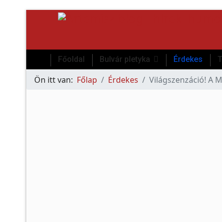
Főoldal
Bulvár pletyka
Érdekes
T
Ön itt van:
Főlap
Érdekes
Világszenzáció! A Ma