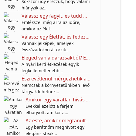
Sokszor úgy érezzük, hogy valami
hiányzik az...
Válassz egy fagyit, és tudd meg, mire vágyik valójában a benned élő gyermek!
Emlékszel még arra az időre,
amikor az élet...
Válassz egy Életfát, és fedezd fel, milyen különleges örökséget hagytak rád az őseid
Vannak jelképek, amelyek
évszázadokon át őrzik...
Eleged van a darazsakból? Ezt az egyszerű konyhai trükköt sokan használják a teraszon – vegyszerek nélkül
A nyári kerti étkezések egyik
legkellemetlenebb...
Észrevétlenül mérgezhetik a mindennapjaidat: Ez a 3 szokás sokak szerint távol tartja a boldogságot
Nemcsak a környezetünkben lévő
tárgyak lehetnek...
Amikor egy váratlan hívás békét hozott
Évekkel ezelőtt a férjem
elhagyott, amikor a...
Az este, amikor megtanultam a határok és a barátság értékét
Egy barátnőm meghívott egy
elegáns steak...