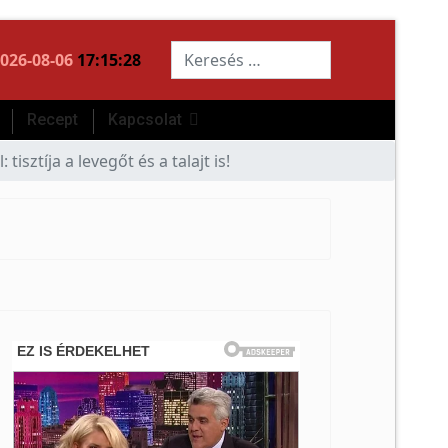
Keresés...
026-08-06
17:15:29
Recept
Kapcsolat
sztíja a levegőt és a talajt is!