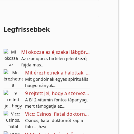
Legfrissebbek
Mi okozza az éjszakai lábgörcsöt, és mit tehetünk ellene?
Az izomgörcs hirtelen jelentkező,
fájdalmas...
Mit érezhetnek a halottak, amikor kimész a sírjukhoz?
Mit gondolnak egyes spirituális
hagyományok...
9 rejtett jel, hogy a szervezetednek több B12-vitaminra lehet szüksége
A B12-vitamin fontos tápanyag,
mert támogatja az...
Vicc: Csinos, fiatal doktornőt kap a falu.– Józsi bátyám, nem tetszenek a leletei.
Csinos, fiatal doktornőt kap a
falu.– Józsi...