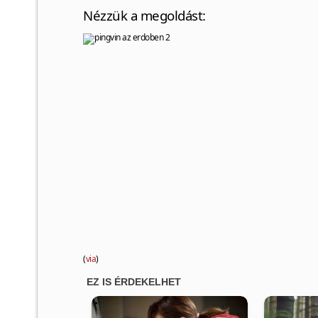
Nézzük a megoldást:
(
via
)