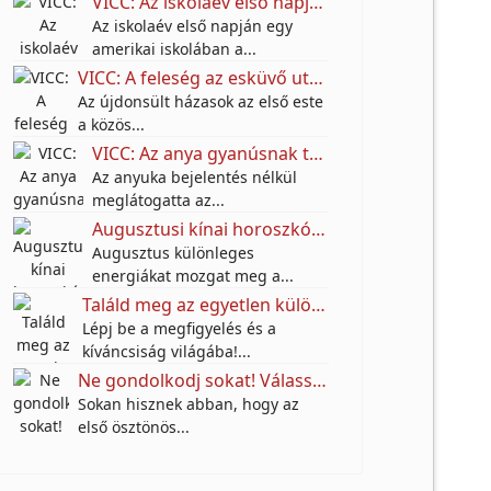
VICC: Az iskolaév első napján egy amerikai iskolában a tanárnő új diákot mutat be
Az iskolaév első napján egy
amerikai iskolában a...
VICC: A feleség az esküvő után színt vall a férjének.
Az újdonsült házasok az első este
a közös...
VICC: Az anya gyanúsnak találta a fia lakótársát.
Az anyuka bejelentés nélkül
meglátogatta az...
Augusztusi kínai horoszkóp: ezeknek a jegyeknek nagy fordulatot hozhat a hónap
Augusztus különleges
energiákat mozgat meg a...
Találd meg az egyetlen különbséget az utcai festő képén – a legtöbben nem veszik észre!
Lépj be a megfigyelés és a
kíváncsiság világába!...
Ne gondolkodj sokat! Válassz egy karkötőt, és tudd meg, milyen anyagi jövő várhat rád a következő 10 évben!
Sokan hisznek abban, hogy az
első ösztönös...