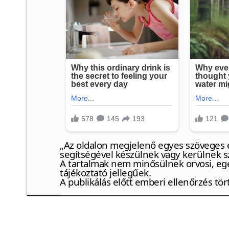
„Az oldalon megjelenő egyes szöveges é
segítségével készülnek vagy kerülnek s
A tartalmak nem minősülnek orvosi, eg
tájékoztató jellegűek.
A publikálás előtt emberi ellenőrzés tör
© {2024} Artemiszs blog
❤
https://artemisz.eu/