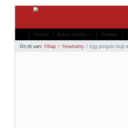
Főoldal
Bulvár pletyka
Érdekes
Ön itt van:
Főlap
Feladvány
Egy pingvin bújt 