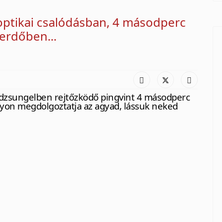
 optikai csalódásban, 4 másodperc
 erdőben...
 dzsungelben rejtőzködő pingvint 4 másodperc
yon megdolgoztatja az agyad, lássuk neked