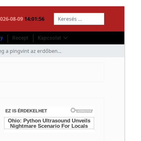
Keresés...
026-08-09
14:01:57
ny
Recept
Kapcsolat
g a pingvint az erdőben...