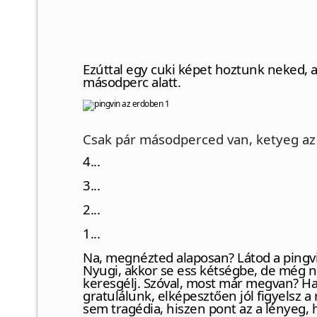
Ezúttal egy cuki képet hoztunk neked, 
másodperc alatt.
Csak pár másodperced van, ketyeg az
4...
3...
2...
1...
Na, megnézted alaposan? Látod a pingv
Nyugi, akkor se ess kétségbe, de még ne
keresgélj. Szóval, most már megvan? Ha 
gratulálunk, elképesztően jól figyelsz a
sem tragédia, hiszen pont az a lényeg, 