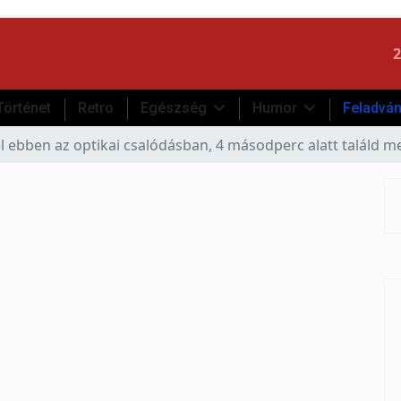
2
Történet
Retro
Egészség
Humor
Feladvá
el ebben az optikai csalódásban, 4 másodperc alatt találd me