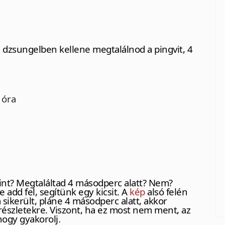
a dzsungelben kellene megtalálnod a pingvit, 4
 óra
int? Megtaláltad 4 másodperc alatt? Nem?
 add fel, segítünk egy kicsit. A
kép
alsó felén
sikerült, pláne 4 másodperc alatt, akkor
 részletekre. Viszont, ha ez most nem ment, az
hogy gyakorolj.