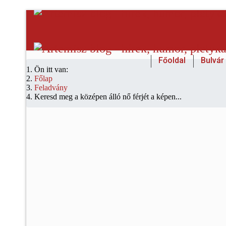
Főoldal
Bulvár
Ön itt van:
Főlap
Feladvány
Keresd meg a középen álló nő férjét a képen...