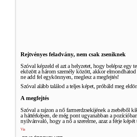
Rejtvényes feladvány, nem csak zseniknek
Szóval képzeld el azt a helyzetet, hogy belépsz egy t
eközött a három személy között, akkor elmondhatod m
ne add fel egykönnyen, meglesz a megfejtés!
Szóval alább találod a teljes képet, próbáld meg eldön
A megfejtés
Szóval a rajzon a nő farmerdzsekijének a zsebéből kik
a háttérképen, de még pont ugyanabban a pozícióban i
nyilvánvaló, hogy a nő a szerelme, azaz a férje képét t
Via