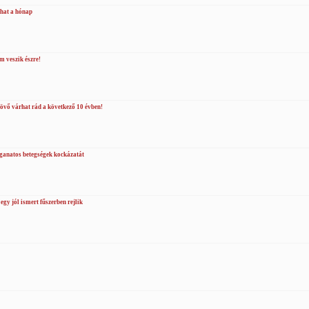
zhat a hónap
.
m veszik észre!
jövő várhat rád a következő 10 évben!
ganatos betegségek kockázatát
egy jól ismert fűszerben rejlik