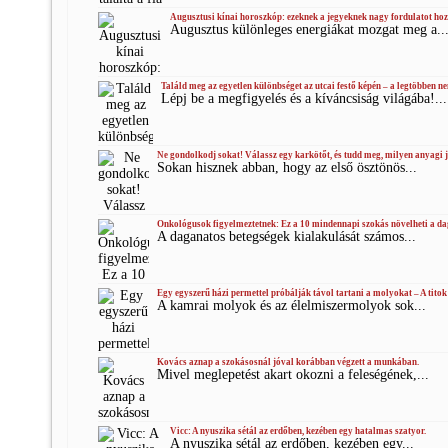
Augusztusi kínai horoszkóp: ezeknek a jegyeknek nagy fordulatot ho
Augusztus különleges energiákat mozgat meg a..
Találd meg az egyetlen különbséget az utcai festő képén – a legtöbben ne
Lépj be a megfigyelés és a kíváncsiság világába!...
Ne gondolkodj sokat! Válassz egy karkötőt, és tudd meg, milyen anyagi 
Sokan hisznek abban, hogy az első ösztönös...
Onkológusok figyelmeztetnek: Ez a 10 mindennapi szokás növelheti a da
A daganatos betegségek kialakulását számos...
Egy egyszerű házi permettel próbálják távol tartani a molyokat – A titok 
A kamrai molyok és az élelmiszermolyok sok...
Kovács aznap a szokásosnál jóval korábban végzett a munkában.
Mivel meglepetést akart okozni a feleségének,...
Vicc: A nyuszika sétál az erdőben, kezében egy hatalmas szatyor.
A nyuszika sétál az erdőben, kezében egy...