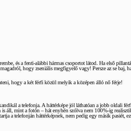
erembe, és a fenti-alábbi hármas csoportot látod. Ha első pill
agadról, hogy zseniális megfigyelő vagy! Persze az se baj, h
teni, hogy a két férfi közül melyik a középen álló nő férje!
andikál a telefonja. A háttérképe jól láthatóan a jobb oldali f
s áll, mint a fotón – hát enyhén szólva nem 100%-ig realisztiku
artja a telefonján háttérképnek, nem pedig egy másik pasiét, ezért