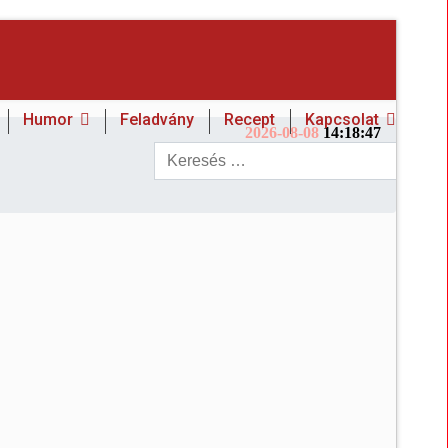
Humor
Feladvány
Recept
Kapcsolat
2026-08-08
14:18:48
Keresés...