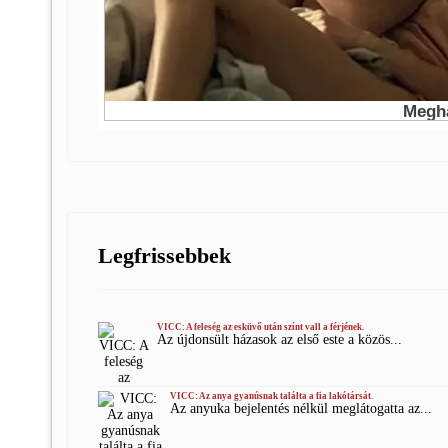
Legfrissebbek
VICC: A feleség az esküvő után színt vall a férjének.
Az újdonsült házasok az első este a közös...
VICC: Az anya gyanúsnak találta a fia lakótársát.
Az anyuka bejelentés nélkül meglátogatta az...