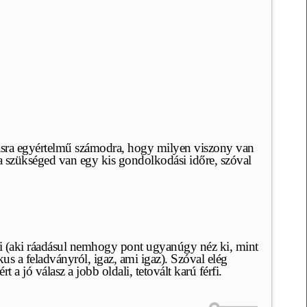
antásra egyértelmű számodra, hogy milyen viszony van
a szükséged van egy kis gondolkodási időre, szóval
érfi (aki ráadásul nemhogy pont ugyanúgy néz ki, mint
s a feladványról, igaz, ami igaz). Szóval elég
 a jó válasz a jobb oldali, tetovált karú férfi.