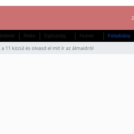
2
örténet
Retro
Egészség
Humor
Feladvány
a 11 közül és olvasd el mit ír az álmaidról