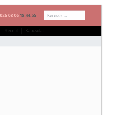
Keresés...
026-08-06
18:44:55
Recept
Kapcsolat