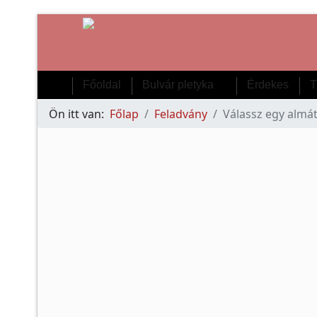
Főoldal
Bulvár pletyka
Érdekes
T
Ön itt van:
Főlap
Feladvány
Válassz egy almát 