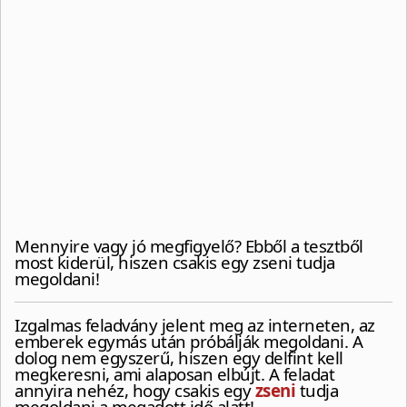
Mennyire vagy jó megfigyelő? Ebből a tesztből
most kiderül, hiszen csakis egy zseni tudja
megoldani!
Izgalmas feladvány jelent meg az interneten, az
emberek egymás után próbálják megoldani. A
dolog nem egyszerű, hiszen egy delfint kell
megkeresni, ami alaposan elbújt. A feladat
annyira nehéz, hogy csakis egy
zseni
tudja
megoldani a megadott idő alatt!