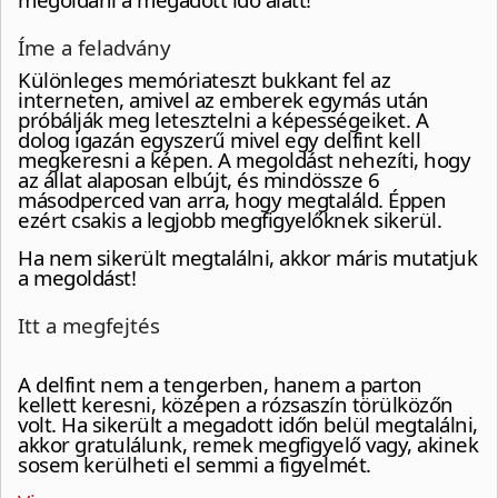
Íme a feladvány
Különleges memóriateszt bukkant fel az
interneten, amivel az emberek egymás után
próbálják meg letesztelni a képességeiket. A
dolog igazán egyszerű mivel egy delfint kell
megkeresni a képen. A megoldást nehezíti, hogy
az állat alaposan elbújt, és mindössze 6
másodperced van arra, hogy megtaláld. Éppen
ezért csakis a legjobb megfigyelőknek sikerül.
Ha nem sikerült megtalálni, akkor máris mutatjuk
a megoldást!
Itt a megfejtés
A delfint nem a tengerben, hanem a parton
kellett keresni, középen a rózsaszín törülközőn
volt. Ha sikerült a megadott időn belül megtalálni,
akkor gratulálunk, remek megfigyelő vagy, akinek
sosem kerülheti el semmi a figyelmét.