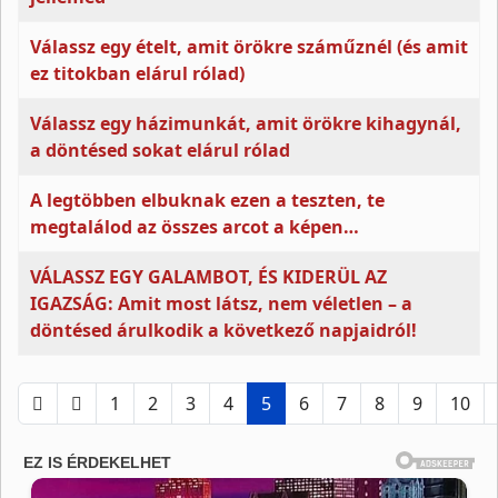
Válassz egy ételt, amit örökre száműznél (és amit
ez titokban elárul rólad)
Válassz egy házimunkát, amit örökre kihagynál,
a döntésed sokat elárul rólad
A legtöbben elbuknak ezen a teszten, te
megtalálod az összes arcot a képen…
VÁLASSZ EGY GALAMBOT, ÉS KIDERÜL AZ
IGAZSÁG: Amit most látsz, nem véletlen – a
döntésed árulkodik a következő napjaidról!
1
2
3
4
5
6
7
8
9
10
5. oldal / 17