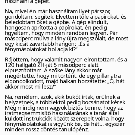
használni a gépet.
Na, mivel én már használtam ilyet párszor,
gondoltam, segítek. Elvettem tőle a papírokat, és
beledobtam őket a gépbe. A gép elindult,
hangosan aprította a papírokat, én pedig
figyeltem, hogy minden rendben legyen. Pár
másodperc múlva a lány újra megszólalt, de most
egy kicsit zavartabb hangon: „És a
fénymásolatokat hol adja ki?”
Rájöttem, hogy valamit nagyon elrontottam, és a
120 hallgató ZH-ját 5 másodperc alatt
elpusztítottam. A szőke lány akkor már
megértette, hogy mi történt, de egy pillanatra
elgondolkodott, majd halkan hozzátette: „Ó, hát
akkor most mi lesz?”
Na, remélem, azok, akik bukót írtak, örülnek a
helyzetnek, a többiektől pedig bocsánatot kérek.
Még mindig nem vagyok biztos benne, hogy az
iratmegsemmisítő használatának a tanár által
küldött instrukciók között szerepelt volna, hogy
fénymásolatokat is vigyünk be, de hát… egyszer
minden rossz döntés tanulópénz.