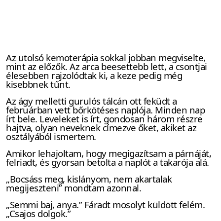
Az utolsó kemoterápia sokkal jobban megviselte,
mint az előzők. Az arca beesettebb lett, a csontjai
élesebben rajzolódtak ki, a keze pedig még
kisebbnek tűnt.
Az ágy melletti gurulós tálcán ott feküdt a
februárban vett bőrkötéses naplója. Minden nap
írt bele. Leveleket is írt, gondosan három részre
hajtva, olyan neveknek címezve őket, akiket az
osztályából ismertem.
Amikor lehajoltam, hogy megigazítsam a párnáját,
felriadt, és gyorsan betolta a naplót a takarója alá.
„Bocsáss meg, kislányom, nem akartalak
megijeszteni” mondtam azonnal.
„Semmi baj, anya.” Fáradt mosolyt küldött felém.
„Csajos dolgok.”