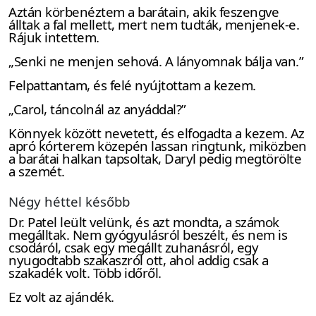
Aztán körbenéztem a barátain, akik feszengve
álltak a fal mellett, mert nem tudták, menjenek-e.
Rájuk intettem.
„Senki ne menjen sehová. A lányomnak bálja van.”
Felpattantam, és felé nyújtottam a kezem.
„Carol, táncolnál az anyáddal?”
Könnyek között nevetett, és elfogadta a kezem. Az
apró kórterem közepén lassan ringtunk, miközben
a barátai halkan tapsoltak, Daryl pedig megtörölte
a szemét.
Négy héttel később
Dr. Patel leült velünk, és azt mondta, a számok
megálltak. Nem gyógyulásról beszélt, és nem is
csodáról, csak egy megállt zuhanásról, egy
nyugodtabb szakaszról ott, ahol addig csak a
szakadék volt. Több időről.
Ez volt az ajándék.