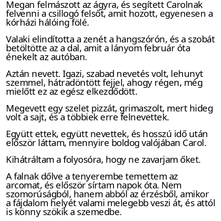
Megan felmászott az ágyra, és segített Carolnak
felvenni a csillogó felsőt, amit hozott, egyenesen a
kórházi hálóing fölé.
Valaki elindította a zenét a hangszórón, és a szobát
betöltötte az a dal, amit a lányom február óta
énekelt az autóban.
Aztán nevett. Igazi, szabad nevetés volt, lehunyt
szemmel, hátradöntött fejjel, ahogy régen, még
mielőtt ez az egész elkezdődött.
Megevett egy szelet pizzát, grimaszolt, mert hideg
volt a sajt, és a többiek erre felnevettek.
Együtt ettek, együtt nevettek, és hosszú idő után
először láttam, mennyire boldog valójában Carol.
Kihátráltam a folyosóra, hogy ne zavarjam őket.
A falnak dőlve a tenyerembe temettem az
arcomat, és először sírtam napok óta. Nem
szomorúságból, hanem abból az érzésből, amikor
a fájdalom helyét valami melegebb veszi át, és attól
is könny szökik a szemedbe.