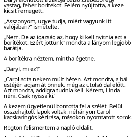
vastag, fehér borítékot. Felém nyújtotta, a keze
kicsit remegett.
„Asszonyom, ugye tudja, miért vagyunk itt
valójában?” ismételte.
„Nem. De az igazság az, hogy ki kell nyitnia ezt a
borítékot. Ezért jöttünk” mondta a lányom legjobb
barátja.
A borítékra néztem, mintha égetne.
„Daryl, mi ez?”
„Carol adta nekem múlt héten. Azt mondta, a bál
estéjén adjam át önnek, még az utolsó dal előtt.
Azt mondta, addigra tudnia kell. Kérem, Linda
néni. Csak nyissa ki.”
A kezem ügyetlenül bontotta fel a szélét. Belül
összehajtott lapok voltak, néhányon Carol
kacskaringós kézírása, másokon nyomtatott sorok.
Rögtön felismertem a napló oldalit.