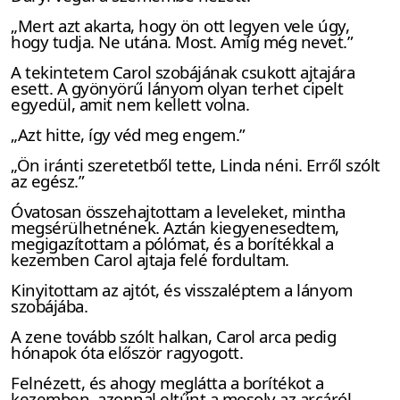
„Mert azt akarta, hogy ön ott legyen vele úgy,
hogy tudja. Ne utána. Most. Amíg még nevet.”
A tekintetem Carol szobájának csukott ajtajára
esett. A gyönyörű lányom olyan terhet cipelt
egyedül, amit nem kellett volna.
„Azt hitte, így véd meg engem.”
„Ön iránti szeretetből tette, Linda néni. Erről szólt
az egész.”
Óvatosan összehajtottam a leveleket, mintha
megsérülhetnének. Aztán kiegyenesedtem,
megigazítottam a pólómat, és a borítékkal a
kezemben Carol ajtaja felé fordultam.
Kinyitottam az ajtót, és visszaléptem a lányom
szobájába.
A zene tovább szólt halkan, Carol arca pedig
hónapok óta először ragyogott.
Felnézett, és ahogy meglátta a borítékot a
kezemben, azonnal eltűnt a mosoly az arcáról.