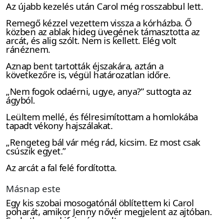
Az újabb kezelés után Carol még rosszabbul lett.
Remegő kézzel vezettem vissza a kórházba. Ő
közben az ablak hideg üvegének támasztotta az
arcát, és alig szólt. Nem is kellett. Elég volt
ránéznem.
Aznap bent tartották éjszakára, aztán a
következőre is, végül határozatlan időre.
„Nem fogok odaérni, ugye, anya?” suttogta az
ágyból.
Leültem mellé, és félresimítottam a homlokába
tapadt vékony hajszálakat.
„Rengeteg bál vár még rád, kicsim. Ez most csak
csúszik egyet.”
Az arcát a fal felé fordította.
Másnap este
Egy kis szobai mosogatónál öblítettem ki Carol
poharát, amikor Jenny nővér megjelent az ajtóban.