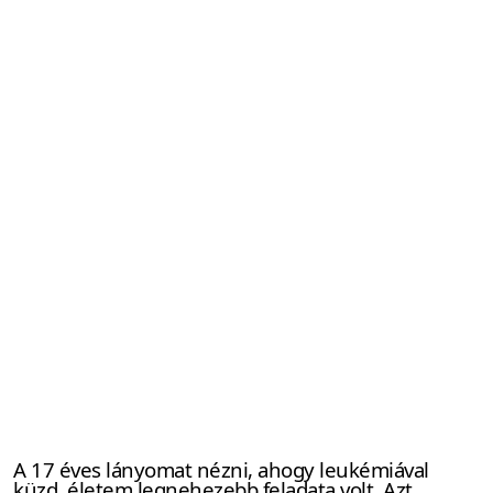
A 17 éves lányomat nézni, ahogy leukémiával
küzd, életem legnehezebb feladata volt. Azt