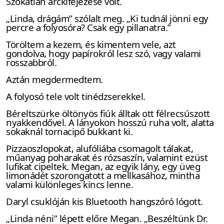
Szokatlan arckifejezése volt.
„Linda, drágám” szólalt meg. „Ki tudnál jönni egy
percre a folyosóra? Csak egy pillanatra.”
Töröltem a kezem, és kimentem vele, azt
gondolva, hogy papírokról lesz szó, vagy valami
rosszabbról.
Aztán megdermedtem.
A folyosó tele volt tinédzserekkel.
Béreltszürke öltönyös fiúk álltak ott félrecsúszott
nyakkendővel. A lányokon hosszú ruha volt, alatta
sokaknál tornacipő bukkant ki.
Pizzaoszlopokat, alufóliába csomagolt tálakat,
műanyag poharakat és rózsaszín, valamint ezüst
lufikat cipeltek. Megan, az egyik lány, egy üveg
limonádét szorongatott a mellkasához, mintha
valami különleges kincs lenne.
Daryl csuklóján kis Bluetooth hangszóró lógott.
„Linda néni” lépett előre Megan. „Beszéltünk Dr.