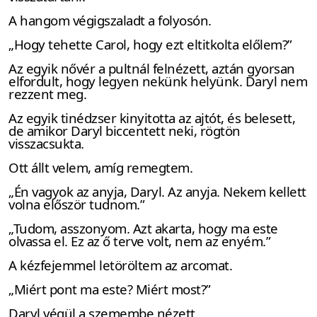
A hangom végigszaladt a folyosón.
„Hogy tehette Carol, hogy ezt eltitkolta előlem?”
Az egyik nővér a pultnál felnézett, aztán gyorsan
elfordult, hogy legyen nekünk helyünk. Daryl nem
rezzent meg.
Az egyik tinédzser kinyitotta az ajtót, és belesett,
de amikor Daryl biccentett neki, rögtön
visszacsukta.
Ott állt velem, amíg remegtem.
„Én vagyok az anyja, Daryl. Az anyja. Nekem kellett
volna először tudnom.”
„Tudom, asszonyom. Azt akarta, hogy ma este
olvassa el. Ez az ő terve volt, nem az enyém.”
A kézfejemmel letöröltem az arcomat.
„Miért pont ma este? Miért most?”
Daryl végül a szemembe nézett.