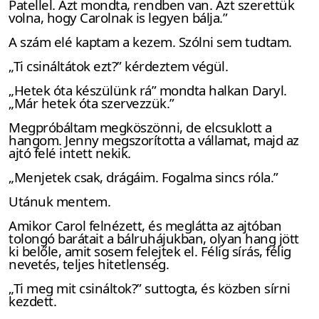
Patellel. Azt mondta, rendben van. Azt szerettük
volna, hogy Carolnak is legyen bálja.”
A szám elé kaptam a kezem. Szólni sem tudtam.
„Ti csináltátok ezt?” kérdeztem végül.
„Hetek óta készülünk rá” mondta halkan Daryl.
„Már hetek óta szervezzük.”
Megpróbáltam megköszönni, de elcsuklott a
hangom. Jenny megszorította a vállamat, majd az
ajtó felé intett nekik.
„Menjetek csak, drágáim. Fogalma sincs róla.”
Utánuk mentem.
Amikor Carol felnézett, és meglátta az ajtóban
tolongó barátait a bálruhájukban, olyan hang jött
ki belőle, amit sosem felejtek el. Félig sírás, félig
nevetés, teljes hitetlenség.
„Ti meg mit csináltok?” suttogta, és közben sírni
kezdett.