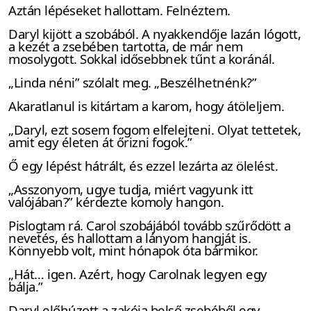
Aztán lépéseket hallottam. Felnéztem.
Daryl kijött a szobából. A nyakkendője lazán lógott,
a kezét a zsebében tartotta, de már nem
mosolygott. Sokkal idősebbnek tűnt a koránál.
„Linda néni” szólalt meg. „Beszélhetnénk?”
Akaratlanul is kitártam a karom, hogy átöleljem.
„Daryl, ezt sosem fogom elfelejteni. Olyat tettetek,
amit egy életen át őrizni fogok.”
Ő egy lépést hátrált, és ezzel lezárta az ölelést.
„Asszonyom, ugye tudja, miért vagyunk itt
valójában?” kérdezte komoly hangon.
Pislogtam rá. Carol szobájából tovább szűrődött a
nevetés, és hallottam a lányom hangját is.
Könnyebb volt, mint hónapok óta bármikor.
„Hát… igen. Azért, hogy Carolnak legyen egy
bálja.”
Daryl előhúzott a zakója belső zsebéből egy