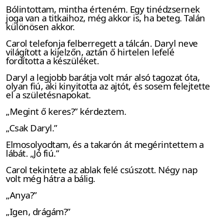
Bólintottam, mintha érteném. Egy tinédzsernek
joga van a titkaihoz, még akkor is, ha beteg. Talán
különösen akkor.
Carol telefonja felberregett a tálcán. Daryl neve
világított a kijelzőn, aztán ő hirtelen lefelé
fordította a készüléket.
Daryl a legjobb barátja volt már alsó tagozat óta,
olyan fiú, aki kinyitotta az ajtót, és sosem felejtette
el a születésnapokat.
„Megint ő keres?” kérdeztem.
„Csak Daryl.”
Elmosolyodtam, és a takarón át megérintettem a
lábát. „Jó fiú.”
Carol tekintete az ablak felé csúszott. Négy nap
volt még hátra a bálig.
„Anya?”
„Igen, drágám?”