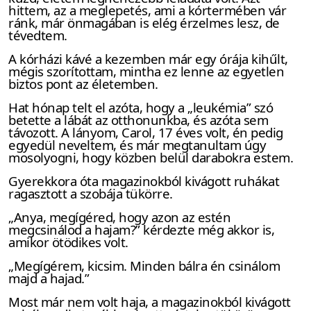
hittem, az a meglepetés, ami a kórtermében vár
ránk, már önmagában is elég érzelmes lesz, de
tévedtem.
A kórházi kávé a kezemben már egy órája kihűlt,
mégis szorítottam, mintha ez lenne az egyetlen
biztos pont az életemben.
Hat hónap telt el azóta, hogy a „leukémia” szó
betette a lábát az otthonunkba, és azóta sem
távozott. A lányom, Carol, 17 éves volt, én pedig
egyedül neveltem, és már megtanultam úgy
mosolyogni, hogy közben belül darabokra estem.
Gyerekkora óta magazinokból kivágott ruhákat
ragasztott a szobája tükörre.
„Anya, megígéred, hogy azon az estén
megcsinálod a hajam?” kérdezte még akkor is,
amikor ötödikes volt.
„Megígérem, kicsim. Minden bálra én csinálom
majd a hajad.”
Most már nem volt haja, a magazinokból kivágott