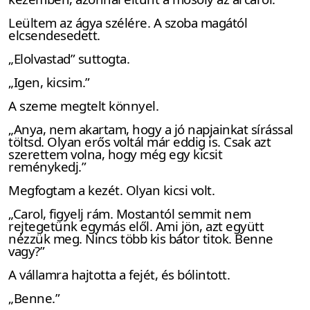
Leültem az ágya szélére. A szoba magától
elcsendesedett.
„Elolvastad” suttogta.
„Igen, kicsim.”
A szeme megtelt könnyel.
„Anya, nem akartam, hogy a jó napjainkat sírással
töltsd. Olyan erős voltál már eddig is. Csak azt
szerettem volna, hogy még egy kicsit
reménykedj.”
Megfogtam a kezét. Olyan kicsi volt.
„Carol, figyelj rám. Mostantól semmit nem
rejtegetünk egymás elől. Ami jön, azt együtt
nézzük meg. Nincs több kis bátor titok. Benne
vagy?”
A vállamra hajtotta a fejét, és bólintott.
„Benne.”