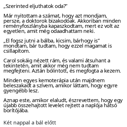
„Szerinted eljuthatok oda?”
Már nyitottam a számat, hogy azt mondjam,
persze, a doktorok bizakodóak. Akkoriban minden
reményfoszlányba kapaszkodtam, mert ez volt az
egyetlen, amit még odaadhattam neki.
„El fogsz jutni a bálba, kicsim, bárhogy is”
mondtam, bár tudtam, hogy ezzel magamat is
csillapítom.
Carol sokáig nézett rám, és valami átsuhant a
tekintetén, amit akkor még nem tudtam
megfejteni. Aztán bólintott, és megfogta a kezem.
Minden egyes kemoterápia után majdnem
beleszakadt a szívem, amikor láttam, hogy egyre
gyengébb lesz.
Aznap este, amikor elaludt, észrevettem, hogy egy
újabb összehajtott levelet rejtett a naplója hátsó
borítójába.
Két nappal a bál előtt