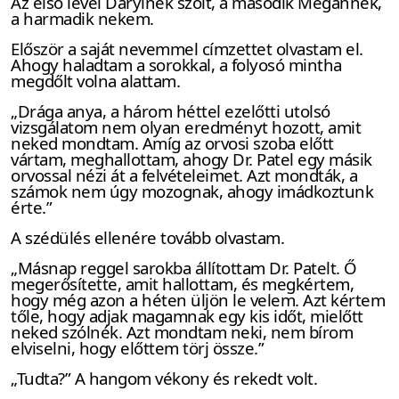
Az első levél Darylnek szólt, a második Megannek,
a harmadik nekem.
Először a saját nevemmel címzettet olvastam el.
Ahogy haladtam a sorokkal, a folyosó mintha
megdőlt volna alattam.
„Drága anya, a három héttel ezelőtti utolsó
vizsgálatom nem olyan eredményt hozott, amit
neked mondtam. Amíg az orvosi szoba előtt
vártam, meghallottam, ahogy Dr. Patel egy másik
orvossal nézi át a felvételeimet. Azt mondták, a
számok nem úgy mozognak, ahogy imádkoztunk
érte.”
A szédülés ellenére tovább olvastam.
„Másnap reggel sarokba állítottam Dr. Patelt. Ő
megerősítette, amit hallottam, és megkértem,
hogy még azon a héten üljön le velem. Azt kértem
tőle, hogy adjak magamnak egy kis időt, mielőtt
neked szólnék. Azt mondtam neki, nem bírom
elviselni, hogy előttem törj össze.”
„Tudta?” A hangom vékony és rekedt volt.