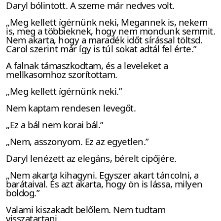
Daryl bólintott. A szeme már nedves volt.
„Meg kellett ígérnünk neki, Megannek is, nekem
is, meg a többieknek, hogy nem mondunk semmit.
Nem akarta, hogy a maradék időt sírással töltsd.
Carol szerint már így is túl sokat adtál fel érte.”
A falnak támaszkodtam, és a leveleket a
mellkasomhoz szorítottam.
„Meg kellett ígérnünk neki.”
Nem kaptam rendesen levegőt.
„Ez a bál nem korai bál.”
„Nem, asszonyom. Ez az egyetlen.”
Daryl lenézett az elegáns, bérelt cipőjére.
„Nem akarta kihagyni. Egyszer akart táncolni, a
barátaival. És azt akarta, hogy ön is lássa, milyen
boldog.”
Valami kiszakadt belőlem. Nem tudtam
visszatartani.