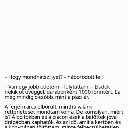
– Hogy mondhatsz ilyet? – háborodott fel.
– Van egy jobb ötletem – folytattam. – Eladok
nekik öt üveggel, darabonként 1000 forintért. Ez
még mindig olcsóbb, mint a piaci ár.
A férjem arca elborult, mintha valami
retteneteset mondtam volna. De komolyan, miért
is? A boltokban és a piacon ezek a befőttek jóval
drágábban kaphatók, és az idő, amit a kertben és
a konyhában töltöttem, szinte felbecsülhetetlen.