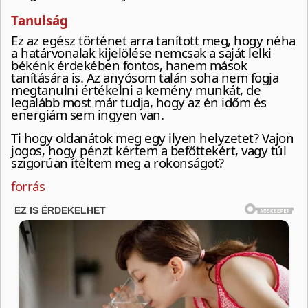
Tanulság
Ez az egész történet arra tanított meg, hogy néha
a határvonalak kijelölése nemcsak a saját lelki
békénk érdekében fontos, hanem mások
tanítására is. Az anyósom talán soha nem fogja
megtanulni értékelni a kemény munkát, de
legalább most már tudja, hogy az én időm és
energiám sem ingyen van.
Ti hogy oldanátok meg egy ilyen helyzetet? Vajon
jogos, hogy pénzt kértem a befőttekért, vagy túl
szigorúan ítéltem meg a rokonságot?
forrás