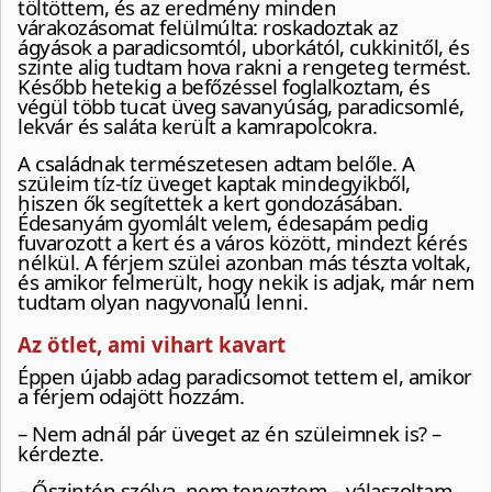
töltöttem, és az eredmény minden
várakozásomat felülmúlta: roskadoztak az
ágyások a paradicsomtól, uborkától, cukkinitől, és
szinte alig tudtam hova rakni a rengeteg termést.
Később hetekig a befőzéssel foglalkoztam, és
végül több tucat üveg savanyúság, paradicsomlé,
lekvár és saláta került a kamrapolcokra.
A családnak természetesen adtam belőle. A
szüleim tíz-tíz üveget kaptak mindegyikből,
hiszen ők segítettek a kert gondozásában.
Édesanyám gyomlált velem, édesapám pedig
fuvarozott a kert és a város között, mindezt kérés
nélkül. A férjem szülei azonban más tészta voltak,
és amikor felmerült, hogy nekik is adjak, már nem
tudtam olyan nagyvonalú lenni.
Az ötlet, ami vihart kavart
Éppen újabb adag paradicsomot tettem el, amikor
a férjem odajött hozzám.
– Nem adnál pár üveget az én szüleimnek is? –
kérdezte.
– Őszintén szólva, nem terveztem – válaszoltam.