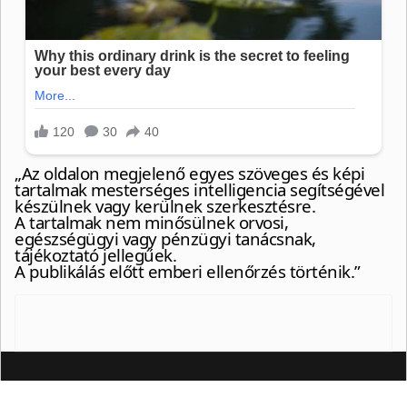
„Az oldalon megjelenő egyes szöveges és képi
tartalmak mesterséges intelligencia segítségével
készülnek vagy kerülnek szerkesztésre.
A tartalmak nem minősülnek orvosi,
egészségügyi vagy pénzügyi tanácsnak,
tájékoztató jellegűek.
A publikálás előtt emberi ellenőrzés történik.”
© {2024} Artemiszs blog
❤
https://artemisz.eu/