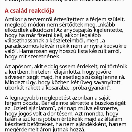
A család reakciója
Amikor a tervemről értesítettem a férjem szüleit,
meglepő módon nem sértődtek meg. Inkább
elkezdtek alkudozni! Az anyóspajtás kijelentette,
hogy ha már fizetni kell, akkor legalább
választhassanak a készleteimből, mert „a
paradicsomos lekvár nekik nem annyira kedvükre
való”. Hamarosan egy hosszú lista készült arról,
hogy mit szeretnének.
Az apósom, akit eddig sosem érdekelt, mi történik
a kertben, hirtelen felajánlotta, hogy jövőre
szívesen segít majd, ha esetleg szükség lenne rá.
Mindezt úgy, hogy közben két üveg savanyított
uborkát rakott a kosarába, „próba gyanánt”.
A legnagyobb meglepetést azonban a saját
férjem okozta. Bár eleinte sértette a büszkeségét
az „üzleti ajánlatom”, pár nap múlva elismerte,
hogy jogos volt a döntésem. Azt mondta, hogy
talán a szülei is jobban értékelik majd az általam
készített befőtteket, ha nem ajándékként, hanem
megérdemelt áron jutnak hozzá.