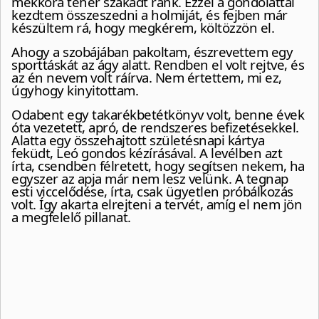
mekkora teher szakadt ránk. Ezzel a gondolattal
kezdtem összeszedni a holmiját, és fejben már
készültem rá, hogy megkérem, költözzön el.
Ahogy a szobájában pakoltam, észrevettem egy
sporttáskát az ágy alatt. Rendben el volt rejtve, és
az én nevem volt ráírva. Nem értettem, mi ez,
úgyhogy kinyitottam.
Odabent egy takarékbetétkönyv volt, benne évek
óta vezetett, apró, de rendszeres befizetésekkel.
Alatta egy összehajtott születésnapi kártya
feküdt, Leó gondos kézírásával. A levélben azt
írta, csendben félretett, hogy segítsen nekem, ha
egyszer az apja már nem lesz velünk. A tegnap
esti viccelődése, írta, csak ügyetlen próbálkozás
volt. Így akarta elrejteni a tervét, amíg el nem jön
a megfelelő pillanat.