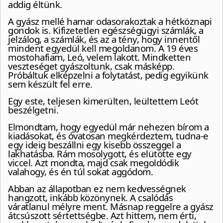
addig éltünk.
A gyász mellé hamar odasorakoztak a hétköznapi
gondok is. Kifizetetlen egészségügyi számlák, a
jelzálog, a számlák, és az a tény, hogy innentől
mindent egyedül kell megoldanom. A 19 éves
mostohafiam, Leó, velem lakott. Mindketten
veszteséget gyászoltunk, csak másképp.
Próbáltuk elképzelni a folytatást, pedig egyikünk
sem készült fel erre.
Egy este, teljesen kimerülten, leültettem Leót
beszélgetni.
Elmondtam, hogy egyedül már nehezen bírom a
kiadásokat, és óvatosan megkérdeztem, tudna-e
egy ideig beszállni egy kisebb összeggel a
lakhatásba. Rám mosolygott, és elütötte egy
viccel. Azt mondta, majd csak megoldódik
valahogy, és én túl sokat aggódom.
Abban az állapotban ez nem kedvességnek
hangzott, inkább közönynek. A csalódás
váratlanul mélyre ment. Másnap reggelre a gyász
átcsúszott sértettségbe. Azt hittem, nem érti,