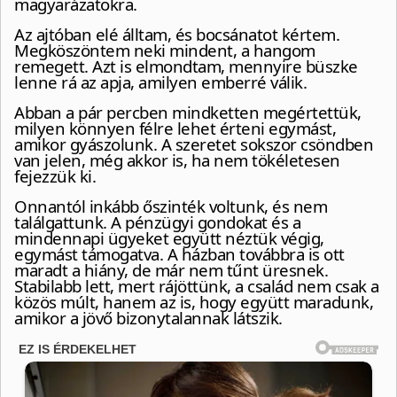
magyarázatokra.
Az ajtóban elé álltam, és bocsánatot kértem.
Megköszöntem neki mindent, a hangom
remegett. Azt is elmondtam, mennyire büszke
lenne rá az apja, amilyen emberré válik.
Abban a pár percben mindketten megértettük,
milyen könnyen félre lehet érteni egymást,
amikor gyászolunk. A szeretet sokszor csöndben
van jelen, még akkor is, ha nem tökéletesen
fejezzük ki.
Onnantól inkább őszinték voltunk, és nem
találgattunk. A pénzügyi gondokat és a
mindennapi ügyeket együtt néztük végig,
egymást támogatva. A házban továbbra is ott
maradt a hiány, de már nem tűnt üresnek.
Stabilabb lett, mert rájöttünk, a család nem csak a
közös múlt, hanem az is, hogy együtt maradunk,
amikor a jövő bizonytalannak látszik.