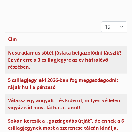
Tételek #
Cím
Cikkek
Nostradamus sötét jóslata beigazolódni látszik?
Ez vár erre a 3 csillagjegyre az év hátralévő
részében.
5 csillagjegy, aki 2026-ban fog meggazdagodni:
rájuk hull a pénzeső
Válassz egy angyalt – és kiderül, milyen védelem
vigyáz rád most láthatatlanul!
Sokan keresik a „gazdagodás útját”, de ennek a 6
csillagjegynek most a szerencse tálcán kínálja.