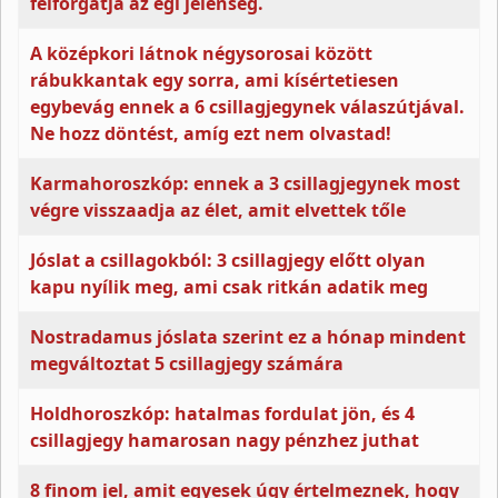
felforgatja az égi jelenség.
A középkori látnok négysorosai között
rábukkantak egy sorra, ami kísértetiesen
egybevág ennek a 6 csillagjegynek válaszútjával.
Ne hozz döntést, amíg ezt nem olvastad!
Karmahoroszkóp: ennek a 3 csillagjegynek most
végre visszaadja az élet, amit elvettek tőle
Jóslat a csillagokból: 3 csillagjegy előtt olyan
kapu nyílik meg, ami csak ritkán adatik meg
Nostradamus jóslata szerint ez a hónap mindent
megváltoztat 5 csillagjegy számára
Holdhoroszkóp: hatalmas fordulat jön, és 4
csillagjegy hamarosan nagy pénzhez juthat
8 finom jel, amit egyesek úgy értelmeznek, hogy