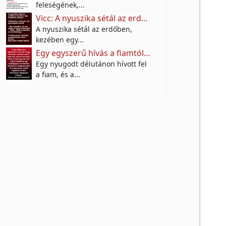
feleségének,...
Vicc: A nyuszika sétál az erdőben, kezében egy hatalmas szatyor.
A nyuszika sétál az erdőben,
kezében egy...
Egy egyszerű hívás a fiamtól arra késztetett, hogy meglátogassam, és többet jelentett, mint hittem
Egy nyugodt délutánon hívott fel
a fiam, és a...