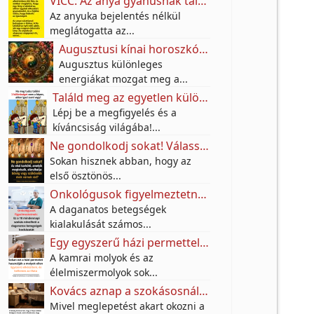
VICC: Az anya gyanúsnak találta a fia lakótársát.
Az anyuka bejelentés nélkül
meglátogatta az...
Augusztusi kínai horoszkóp: ezeknek a jegyeknek nagy fordulatot hozhat a hónap
Augusztus különleges
energiákat mozgat meg a...
Találd meg az egyetlen különbséget az utcai festő képén – a legtöbben nem veszik észre!
Lépj be a megfigyelés és a
kíváncsiság világába!...
Ne gondolkodj sokat! Válassz egy karkötőt, és tudd meg, milyen anyagi jövő várhat rád a következő 10 évben!
Sokan hisznek abban, hogy az
első ösztönös...
Onkológusok figyelmeztetnek: Ez a 10 mindennapi szokás növelheti a daganatos betegségek kockázatát
A daganatos betegségek
kialakulását számos...
Egy egyszerű házi permettel próbálják távol tartani a molyokat – A titok egy jól ismert fűszerben rejlik
A kamrai molyok és az
élelmiszermolyok sok...
Kovács aznap a szokásosnál jóval korábban végzett a munkában.
Mivel meglepetést akart okozni a