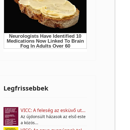
Legfrissebbek
VICC: A feleség az esküvő után színt vall a férjének.
Az újdonsült házasok az első este
a közös...