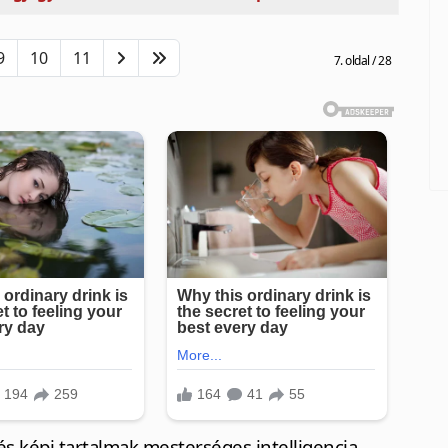
9
10
11
7. oldal / 28
s képi tartalmak mesterséges intelligencia