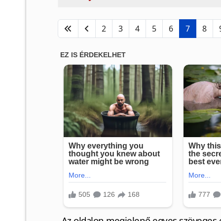
2
3
4
5
6
7
8
„Az oldalon megjelenő egyes szöveges é