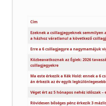
Cím
Cikkek
Ezeknek a csillagjegyeknek semmilyen a
a házhoz váratlanul a következő csillag
Erre a 6 csillagjegyre a nagymamájuk v
Közbeavatkoznak az Égiek: 2026 tavasz
csillagjegyekre
Ma este érkezik a Kék Hold: ennek a 6 cs
án érkezik az év egyik legkülönlegesebb
Véget ért az 5 hónapos nehéz időszak – 
Rövidesen bőséges pénz érkezik 3 mázlis