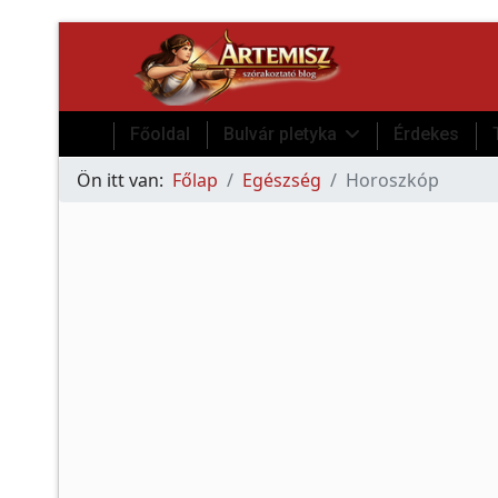
Főoldal
Bulvár pletyka
Érdekes
Ön itt van:
Főlap
Egészség
Horoszkóp