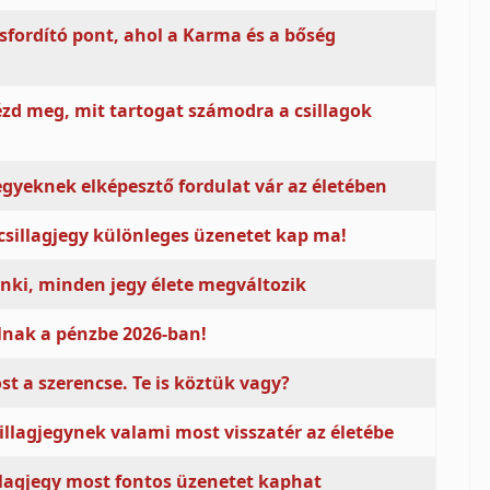
rsfordító pont, ahol a Karma és a bőség
ézd meg, mit tartogat számodra a csillagok
egyeknek elképesztő fordulat vár az életében
sillagjegy különleges üzenetet kap ma!
enki, minden jegy élete megváltozik
álnak a pénzbe 2026-ban!
t a szerencse. Te is köztük vagy?
illagjegynek valami most visszatér az életébe
illagjegy most fontos üzenetet kaphat