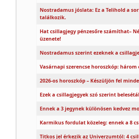
Nostradamus jóslata: Ez a Telihold a so
találkozik.
Hat csillagjegy pénzesőre számíthat– N
üzenete!
Nostradamus szerint ezeknek a csillagj
Vasárnapi szerencse horoszkóp: három c
2026-os horoszkóp – Készüljön fel mind
Ezek a csillagjegyek szó szerint belesét
Ennek a 3 jegynek különösen kedvez mos
Karmikus fordulat közeleg: ennek a 8 cs
Titkos jel érkezik az Univerzumtól: 4 cs