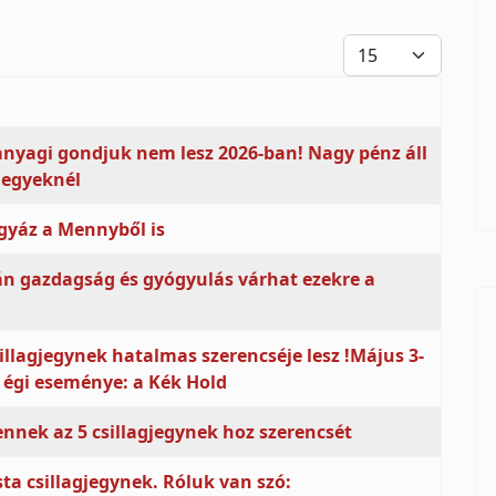
Tételek #
nyagi gondjuk nem lesz 2026-ban! Nagy pénz áll
jegyeknél
igyáz a Mennyből is
án gazdagság és gyógyulás várhat ezekre a
illagjegynek hatalmas szerencséje lesz !Május 3-
 égi eseménye: a Kék Hold
ennek az 5 csillagjegynek hoz szerencsét
ta csillagjegynek. Róluk van szó: