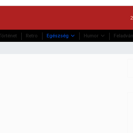
2
Történet
Retro
Egészség
Humor
Feladvá