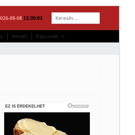
Keresés...
026-08-08
12:39:04
ny
Recept
Kapcsolat