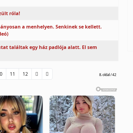
ült róla!
gányosan a menhelyen. Senkinek se kellett.
deó)
t találtak egy ház padlója alatt. El sem
0
11
12
8. oldal / 42