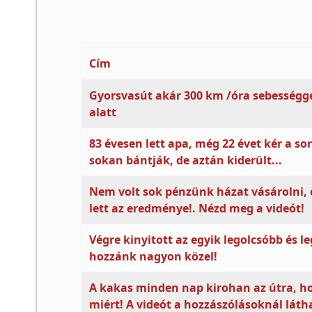
Cím
Cikkek
Gyorsvasút akár 300 km /óra sebességge
alatt
83 évesen lett apa, még 22 évet kér a so
sokan bántják, de aztán kiderült...
Nem volt sok pénzünk házat vásárolni, e
lett az eredménye!. Nézd meg a videót!
Végre kinyitott az egyik legolcsóbb és l
hozzánk nagyon közel!
A kakas minden nap kirohan az útra, hog
miért! A videót a hozzászólásoknál láth