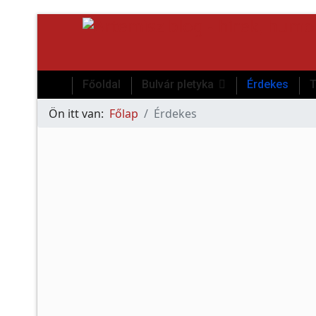
Főoldal
Bulvár pletyka
Érdekes
T
Ön itt van:
Főlap
Érdekes