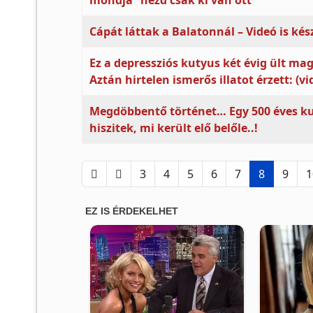
mondja “nézd csak ki van ott”
Cápát láttak a Balatonnál – Videó is kész
Ez a depressziós kutyus két évig ült ma
Aztán hirtelen ismerős illatot érzett: (vi
Megdöbbentő történet… Egy 500 éves kuta
hiszitek, mi került elő belőle..!
3
4
5
6
7
8
9
1