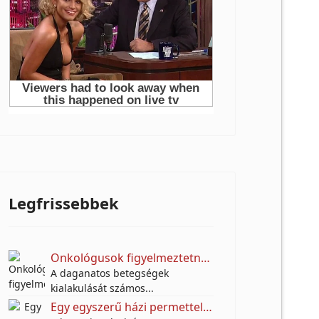
Legfrissebbek
Onkológusok figyelmeztetnek: Ez a 10 mindennapi szokás növelheti a daganatos betegségek kockázatát
A daganatos betegségek
kialakulását számos...
Egy egyszerű házi permettel próbálják távol tartani a molyokat – A titok egy jól ismert fűszerben rejlik