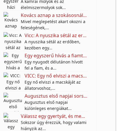
A kamrai molyok és az
élelmiszermolyok sok...
Kovács aznap a szokásosnál jóval korábban végzett a munkában.
Mivel meglepetést akart okozni a
feleségének,...
Vicc: A nyuszika sétál az erdőben, kezében egy hatalmas szatyor.
A nyuszika sétál az erdőben,
kezében egy...
Egy egyszerű hívás a fiamtól arra késztetett, hogy meglátogassam, és többet jelentett, mint hittem
Egy nyugodt délutánon hívott
fel a fiam, és a...
VICC: Egy nő elviszi a macskáját az állatorvoshoz.
Egy nő elviszi a macskáját az
állatorvoshoz,...
Augusztus első napjai sorsfordítóak lehetnek – nézd meg, mit tartogatnak a csillagok!
Augusztus első napjai
különleges energiákat...
Válassz egy gyertyát, és megtudhatod: mi hiányzik most leginkább az életedből
Sokszor úgy érezzük, hogy valami
hiányzik az...