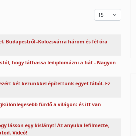
Tételek #
l. Budapestről–Kolozsvárra három és fél óra
rstól, hogy láthassa lediplomázni a fiát - Nagyon
zért két kezünkkel építettünk egyet fából. Ez
egkülönlegesebb fürdő a világon: és itt van
y lásson egy kislányt! Az anyuka lefilmezte,
atod. Videó!