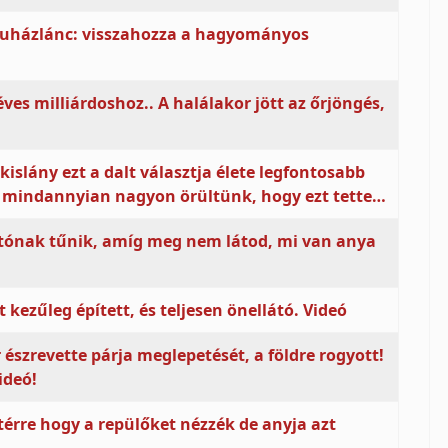
áruházlánc: visszahozza a hagyományos
éves milliárdoshoz.. A halálakor jött az őrjöngés,
kislány ezt a dalt választja élete legfontosabb
, mindannyian nagyon örültünk, hogy ezt tette…
fotónak tűnik, amíg meg nem látod, mi van anya
t kezűleg épített, és teljesen önellátó. Videó
észrevette párja meglepetését, a földre rogyott!
ideó!
ptérre hogy a repülőket nézzék de anyja azt