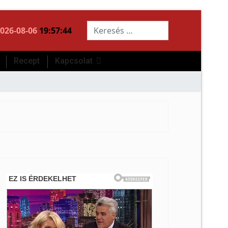
Keresés...
026-08-06
19:57:44
Recept
Kapcsolat