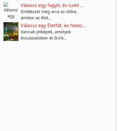
Válassz egy fagyit, és tudd meg, mire vágyik valójában a benned élő gyermek!
Emlékszel még arra az időre,
amikor az élet...
Válassz egy Életfát, és fedezd fel, milyen különleges örökséget hagytak rád az őseid
Vannak jelképek, amelyek
évszázadokon át őrzik...