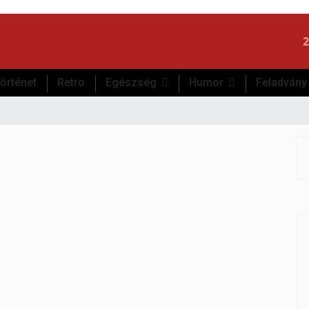
2
örténet
Retro
Egészség
Humor
Feladvány