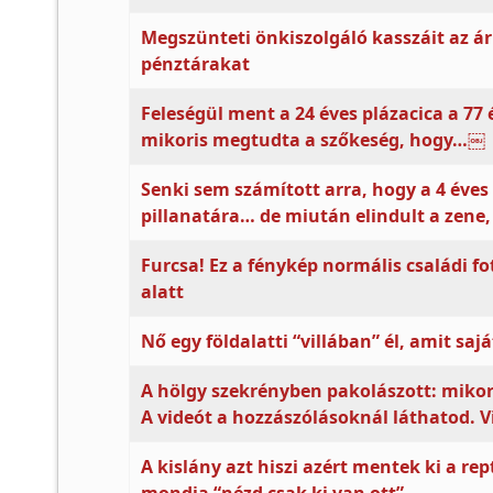
Megszünteti önkiszolgáló kasszáit az 
pénztárakat
Feleségül ment a 24 éves plázacica a 77 
mikoris megtudta a szőkeség, hogy…￼
Senki sem számított arra, hogy a 4 éves 
pillanatára… de miután elindult a zene
Furcsa! Ez a fénykép normális családi 
alatt
Nő egy földalatti “villában” él, amit sajá
A hölgy szekrényben pakolászott: mikor 
A videót a hozzászólásoknál láthatod. V
A kislány azt hiszi azért mentek ki a re