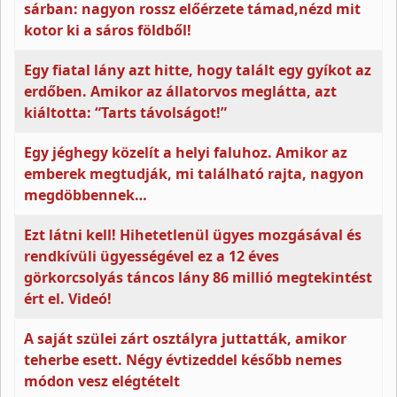
sárban: nagyon rossz előérzete támad,nézd mit
kotor ki a sáros földből!
Egy fiatal lány azt hitte, hogy talált egy gyíkot az
erdőben. Amikor az állatorvos meglátta, azt
kiáltotta: “Tarts távolságot!”
Egy jéghegy közelít a helyi faluhoz. Amikor az
emberek megtudják, mi található rajta, nagyon
megdöbbennek…
Ezt látni kell! Hihetetlenül ügyes mozgásával és
rendkívüli ügyességével ez a 12 éves
görkorcsolyás táncos lány 86 millió megtekintést
ért el. Videó!
A saját szülei zárt osztályra juttatták, amikor
teherbe esett. Négy évtizeddel később nemes
módon vesz elégtételt