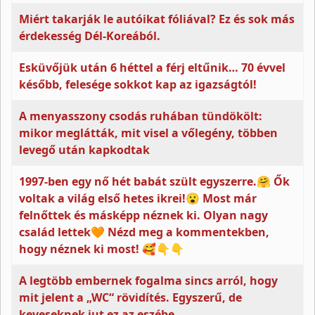
Miért takarják le autóikat fóliával? Ez és sok más
érdekesség Dél-Koreából.
Esküvőjük után 6 héttel a férj eltűnik… 70 évvel
később, felesége sokkot kap az igazságtól!
A menyasszony csodás ruhában tündökölt:
mikor meglátták, mit visel a vőlegény, többen
levegő után kapkodtak
1997-ben egy nő hét babát szült egyszerre.🤗 Ők
voltak a világ első hetes ikrei!😮 Most már
felnőttek és másképp néznek ki. Olyan nagy
család lettek🧡 Nézd meg a kommentekben,
hogy néznek ki most! 🥰👇👇
A legtöbb embernek fogalma sincs arról, hogy
mit jelent a „WC“ rövidítés. Egyszerű, de
keveseknek jut ez az eszébe