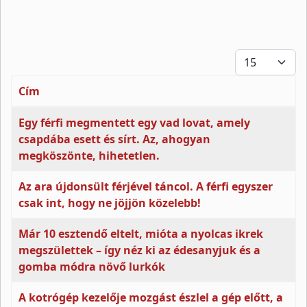
Tételek #
Cím
Cikkek
Egy férfi megmentett egy vad lovat, amely
csapdába esett és sírt. Az, ahogyan
megköszönte, hihetetlen.
Az ara újdonsült férjével táncol. A férfi egyszer
csak int, hogy ne jöjjön közelebb!
Már 10 esztendő eltelt, mióta a nyolcas ikrek
megszülettek – így néz ki az édesanyjuk és a
gomba módra növő lurkók
A kotrógép kezelője mozgást észlel a gép előtt, a