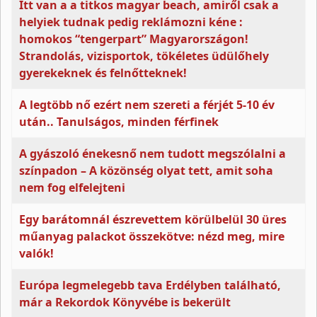
Itt van a a titkos magyar beach, amiről csak a
helyiek tudnak pedig reklámozni kéne :
homokos “tengerpart” Magyarországon!
Strandolás, vizisportok, tökéletes üdülőhely
gyerekeknek és felnőtteknek!
A legtöbb nő ezért nem szereti a férjét 5-10 év
után.. Tanulságos, minden férfinek
A gyászoló énekesnő nem tudott megszólalni a
színpadon – A közönség olyat tett, amit soha
nem fog elfelejteni
Egy barátomnál észrevettem körülbelül 30 üres
műanyag palackot összekötve: nézd meg, mire
valók!
Európa legmelegebb tava Erdélyben található,
már a Rekordok Könyvébe is bekerült