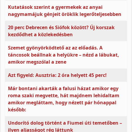
Kutatások szerint a gyermekek az anyai
nagymamájuk génjeit öröklik legerőteljesebben
20 perc Debrecen és Siófok között? Új korszak
kezdődhet a közlekedésben
Szemet gyönyörködtető az az előadás. A
táncosok beállnak a helyükre – nézd a lábukat,
amikor megszólal a zene
Azt figyeld: Ausztria: 2 óra helyett 45 perc!
Már bontani akarták a falusi házat amikor egy
roma szaki megvette, hát majdnem lehidaltam
amikor megláttam, hogy nézett pár hónappal
később:
Undorító dolog történt a Fiumei úti temetőben –
ilyen aljasságot rég láttunk