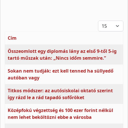
Tételek #
Cím
Cikkek
Összeomlott egy diplomás lány az első 9-től 5-ig
tartó műszak után: „Nincs időm semmire.”
Sokan nem tudják: ezt kell tenned ha süllyedő
autóban vagy
Titkos módszer: az autósiskolai oktató szerint
így rázd le a rád tapadó sofőröket
Középfokú végzettség és 100 ezer forint nélkül
nem lehet beköltözni ebbe a városba