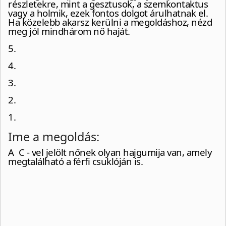
részletekre, mint a gesztusok, a szemkontaktus
vagy a holmik, ezek fontos dolgot árulhatnak el.
Ha közelebb akarsz kerülni a megoldáshoz, nézd
meg jól mindhárom nő haját.
5.
4.
3.
2.
1.
Ime a megoldás:
A C - vel jelölt nőnek olyan hajgumija van, amely
megtalálható a férfi csuklóján is.