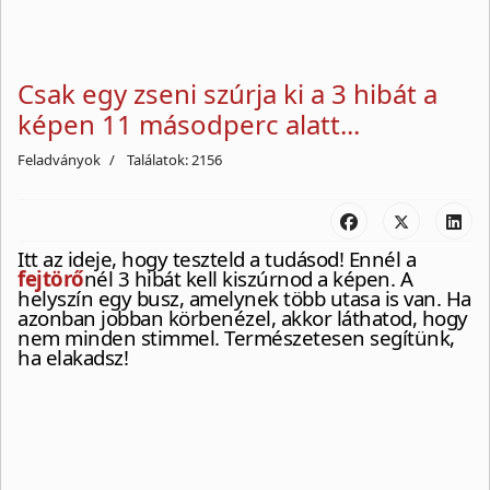
Csak egy zseni szúrja ki a 3 hibát a
képen 11 másodperc alatt...
Feladványok
Találatok: 2156
Itt az ideje, hogy teszteld a tudásod! Ennél a
fejtörő
nél 3 hibát kell kiszúrnod a képen. A
helyszín egy busz, amelynek több utasa is van. Ha
azonban jobban körbenézel, akkor láthatod, hogy
nem minden stimmel. Természetesen segítünk,
ha elakadsz!