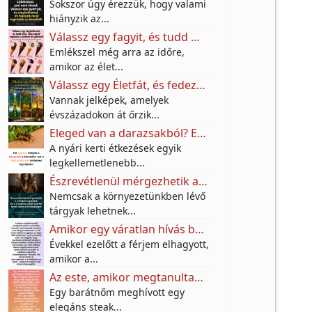
Sokszor úgy érezzük, hogy valami
hiányzik az...
Válassz egy fagyit, és tudd meg, mire vágyik valójában a benned élő gyermek!
Emlékszel még arra az időre,
amikor az élet...
Válassz egy Életfát, és fedezd fel, milyen különleges örökséget hagytak rád az őseid
Vannak jelképek, amelyek
évszázadokon át őrzik...
Eleged van a darazsakból? Ezt az egyszerű konyhai trükköt sokan használják a teraszon – vegyszerek nélkül
A nyári kerti étkezések egyik
legkellemetlenebb...
Észrevétlenül mérgezhetik a mindennapjaidat: Ez a 3 szokás sokak szerint távol tartja a boldogságot
Nemcsak a környezetünkben lévő
tárgyak lehetnek...
Amikor egy váratlan hívás békét hozott
Évekkel ezelőtt a férjem elhagyott,
amikor a...
Az este, amikor megtanultam a határok és a barátság értékét
Egy barátnőm meghívott egy
elegáns steak...