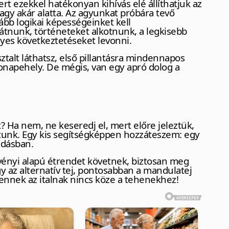
rt ezekkel hatékonyan kihívás elé állíthatjuk az
y akár alatta. Az agyunkat próbára tevő
kább logikai képességeinket kell
átnunk, történeteket alkotnunk, a legkisebb
lyes következtetéseket levonni.
ztalt láthatsz, első pillantásra mindennapos
bonapehely. De mégis, van egy apró dolog a
t? Ha nem, ne keseredj el, mert előre jeleztük,
tunk. Egy kis segítségképpen hozzáteszem: egy
ldásban.
vényi alapú étrendet követnek, biztosan meg
y az alternatív tej, pontosabban a mandulatej
t ennek az italnak nincs köze a tehenekhez!