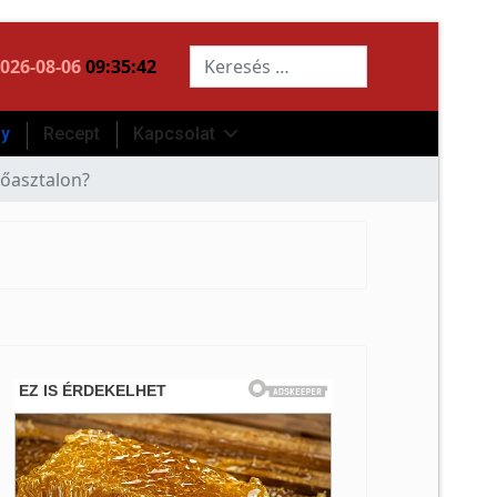
Keresés...
026-08-06
09:35:43
ny
Recept
Kapcsolat
zőasztalon?