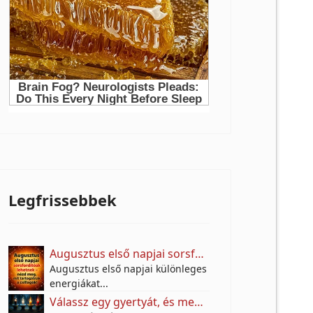
Legfrissebbek
Augusztus első napjai sorsfordítóak lehetnek – nézd meg, mit tartogatnak a csillagok!
Augusztus első napjai különleges
energiákat...
Válassz egy gyertyát, és megtudhatod: mi hiányzik most leginkább az életedből