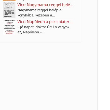
Vicc: Nagymama reggel belép a konyhába, kezében a sodrófa.
Nagymama reggel belép a
konyhába, kezében a...
Vicc: Napóleon a pszichiáternél
– Jó napot, doktor úr! Én vagyok
az, Napóleon.–...