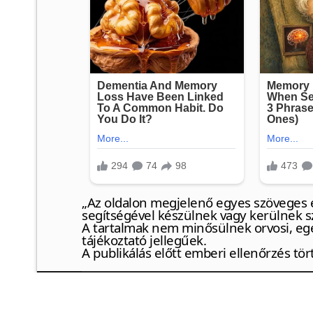
„Az oldalon megjelenő egyes szöveges é
segítségével készülnek vagy kerülnek s
A tartalmak nem minősülnek orvosi, eg
tájékoztató jellegűek.
A publikálás előtt emberi ellenőrzés tör
© {2024} Artemiszs blog
❤
https://artemisz.eu/