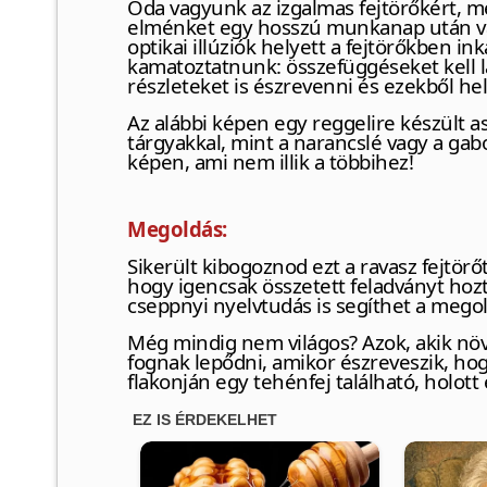
Oda vagyunk az izgalmas fejtörőkért, me
elménket egy hosszú munkanap után vag
optikai illúziók helyett a fejtörőkben in
kamatoztatnunk: összefüggéseket kell l
részleteket is észrevenni és ezekből he
Az alábbi képen egy reggelire készült as
tárgyakkal, mint a narancslé vagy a ga
képen, ami nem illik a többihez!
Megoldás:
Sikerült kibogoznod ezt a ravasz fejtörő
hogy igencsak összetett feladványt hoz
cseppnyi nyelvtudás is segíthet a mego
Még mindig nem világos? Azok, akik nö
fognak lepődni, amikor észreveszik, hog
flakonján egy tehénfej található, holot