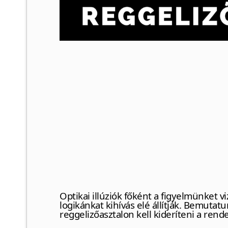
Optikai illúziók főként a figyelmünket v
logikánkat kihívás elé állítják. Bemutat
reggelizőasztalon kell kideríteni a rend