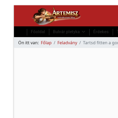
Főoldal
Bulvár pletyka
Érdekes
Ön itt van:
Főlap
Feladvány
Tartsd fitten a g