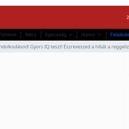
2
Történet
Retro
Egészség
Humor
Feladvá
ondolkodásod! Gyors IQ teszt! Észreveszed a hibát a reggeli