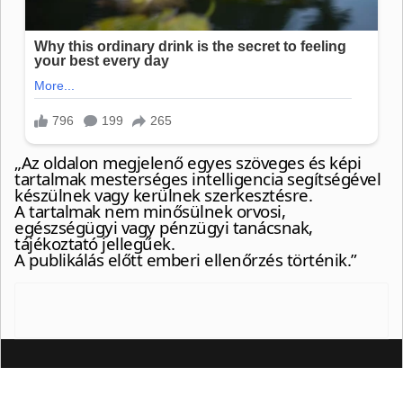
„Az oldalon megjelenő egyes szöveges és képi
tartalmak mesterséges intelligencia segítségével
készülnek vagy kerülnek szerkesztésre.
A tartalmak nem minősülnek orvosi,
egészségügyi vagy pénzügyi tanácsnak,
tájékoztató jellegűek.
A publikálás előtt emberi ellenőrzés történik.”
© {2024} Artemiszs blog
❤
https://artemisz.eu/