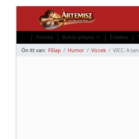
Főoldal
Bulvár pletyka
Érdekes
Ön itt van:
Főlap
Humor
Viccek
VICC: A tan