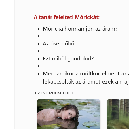
A tanár felelteti Mórickát:
Móricka honnan jön az áram?
Az őserdőből.
Ezt miből gondolod?
Mert amikor a múltkor elment az
lekapcsolták az áramot ezek a ma