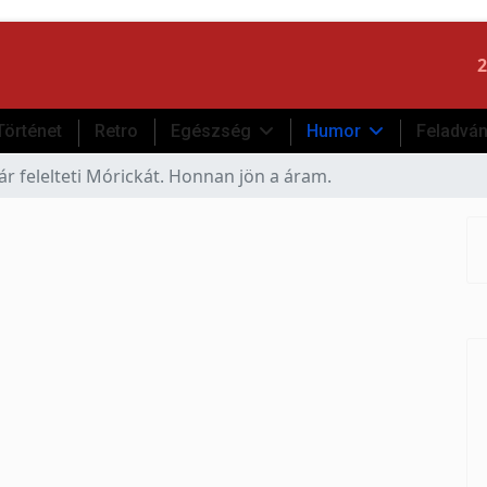
2
Történet
Retro
Egészség
Humor
Feladvá
ár felelteti Mórickát. Honnan jön a áram.