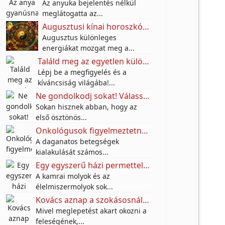
Az anyuka bejelentés nélkül
meglátogatta az...
Augusztusi kínai horoszkóp: ezeknek a jegyeknek nagy fordulatot hozhat a hónap
Augusztus különleges
energiákat mozgat meg a...
Találd meg az egyetlen különbséget az utcai festő képén – a legtöbben nem veszik észre!
Lépj be a megfigyelés és a
kíváncsiság világába!...
Ne gondolkodj sokat! Válassz egy karkötőt, és tudd meg, milyen anyagi jövő várhat rád a következő 10 évben!
Sokan hisznek abban, hogy az
első ösztönös...
Onkológusok figyelmeztetnek: Ez a 10 mindennapi szokás növelheti a daganatos betegségek kockázatát
A daganatos betegségek
kialakulását számos...
Egy egyszerű házi permettel próbálják távol tartani a molyokat – A titok egy jól ismert fűszerben rejlik
A kamrai molyok és az
élelmiszermolyok sok...
Kovács aznap a szokásosnál jóval korábban végzett a munkában.
Mivel meglepetést akart okozni a
feleségének,...