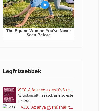
Legfrissebbek
VICC: A feleség az esküvő után színt vall a férjének.
Az újdonsült házasok az első este
a közös...
VICC: Az anya gyanúsnak találta a fia lakótársát.