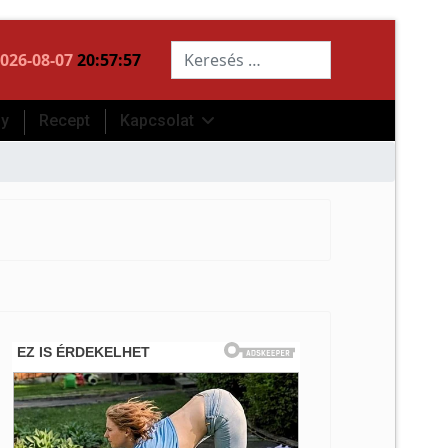
Keresés...
026-08-07
20:57:58
ny
Recept
Kapcsolat