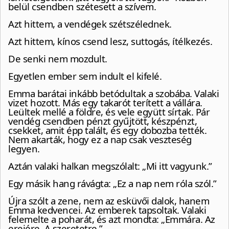
belül csendben szétesett a szívem.
Azt hittem, a vendégek szétszélednek.
Azt hittem, kínos csend lesz, suttogás, ítélkezés.
De senki nem mozdult.
Egyetlen ember sem indult el kifelé.
Emma barátai inkább betódultak a szobába. Valaki
vizet hozott. Más egy takarót terített a vállára.
Leültek mellé a földre, és vele együtt sírtak. Pár
vendég csendben pénzt gyűjtött, készpénzt,
csekket, amit épp talált, és egy dobozba tették.
Nem akarták, hogy ez a nap csak veszteség
legyen.
Aztán valaki halkan megszólalt: „Mi itt vagyunk.”
Egy másik hang rávágta: „Ez a nap nem róla szól.”
Újra szólt a zene, nem az esküvői dalok, hanem
Emma kedvencei. Az emberek tapsoltak. Valaki
felemelte a poharát, és azt mondta: „Emmára. Az
erejére. A szeretetre.”