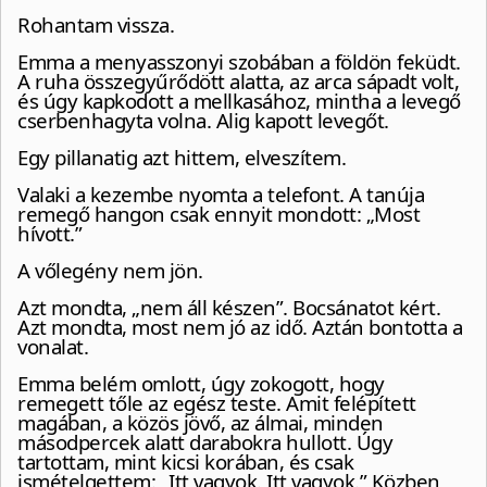
Rohantam vissza.
Emma a menyasszonyi szobában a földön feküdt.
A ruha összegyűrődött alatta, az arca sápadt volt,
és úgy kapkodott a mellkasához, mintha a levegő
cserbenhagyta volna. Alig kapott levegőt.
Egy pillanatig azt hittem, elveszítem.
Valaki a kezembe nyomta a telefont. A tanúja
remegő hangon csak ennyit mondott: „Most
hívott.”
A vőlegény nem jön.
Azt mondta, „nem áll készen”. Bocsánatot kért.
Azt mondta, most nem jó az idő. Aztán bontotta a
vonalat.
Emma belém omlott, úgy zokogott, hogy
remegett tőle az egész teste. Amit felépített
magában, a közös jövő, az álmai, minden
másodpercek alatt darabokra hullott. Úgy
tartottam, mint kicsi korában, és csak
ismételgettem: „Itt vagyok. Itt vagyok.” Közben