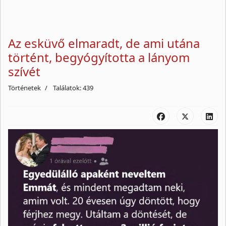
Az esküvő elmaradt, de ami utána
történt, begyógyította a lányom
szívét
Történetek
Találatok: 439