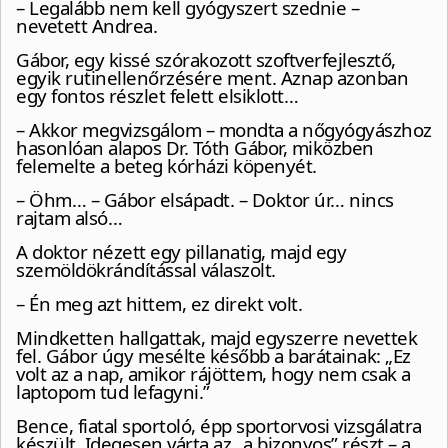
– Legalább nem kell gyógyszert szednie –
nevetett Andrea.
Gábor, egy kissé szórakozott szoftverfejlesztő,
egyik rutinellenőrzésére ment. Aznap azonban
egy fontos részlet felett elsiklott…
– Akkor megvizsgálom – mondta a nőgyógyászhoz
hasonlóan alapos Dr. Tóth Gábor, miközben
felemelte a beteg kórházi köpenyét.
– Öhm… – Gábor elsápadt. – Doktor úr… nincs
rajtam alsó…
A doktor nézett egy pillanatig, majd egy
szemöldökrándítással válaszolt.
– Én meg azt hittem, ez direkt volt.
Mindketten hallgattak, majd egyszerre nevettek
fel. Gábor úgy mesélte később a barátainak: „Ez
volt az a nap, amikor rájöttem, hogy nem csak a
laptopom tud lefagyni.”
Bence, fiatal sportoló, épp sportorvosi vizsgálatra
készült. Idegesen várta az „a bizonyos” részt – a