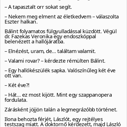
– A tapasztalt orr sokat segít.
– Nekem meg elment az életkedvem – válaszolta
Eszter halkan.
Bálint folyamatos fülgyulladással küzdött. Végül
dr. Fazekas Veronika egy endoszkóppal
belenézett a hallójáratba.
– Elnézést, uram, de… találtam valamit.
– Valami rovar? – kérdezte rémülten Bálint.
– Egy hallókészülék sapka. Valószínűleg két éve
ott van.
– Két éve?!
– Hát… ez most kijött. Mint egy szappanopera
fordulata.
Zárásként jöjjön talán a legmegrázóbb történet.
Ilona behozta férjét, Lászlót, egy rejtélyes
testszag miatt. A doktornő kérdezett, majd László