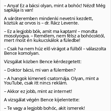
– Anya! Ez a bácsi olyan, mint a bohóc! Nézd! Még
sapkája is van!
A váróteremben mindenki nevetni kezdett,
köztük az orvos is – dr. Rácz Levente.
– Ez a legjobb bók, amit ma kaptam! – mondta
mosolyogva. – Remélem, nem félsz a bohócoktól,
mert most én kukucskálok a füledbe!
– Csak ha nem húz elő virágot a fülből – válaszolta
Bence komolyan.
Vizsgálat közben Bence kérdezgetett:
– Doktor bácsi, mi van a fülemben?
– A hangok kimeneti csatornája. Olyan, mint a
YouTube, csak itt nincs reklám.
– Akkor ez jobb, mint az internet!
A vizsgálat végén Bence kijelentette:
– Te vagy a legjobb bohóc, akit ismerek!