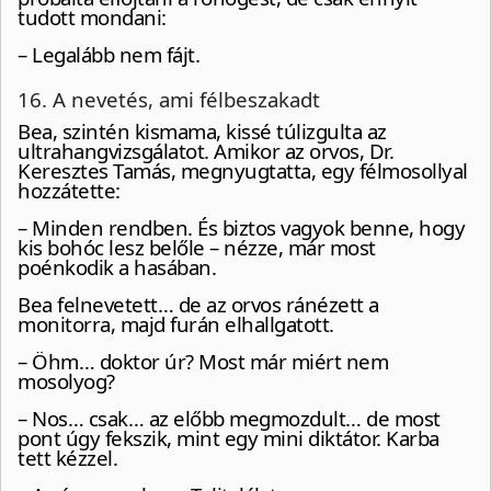
tudott mondani:
– Legalább nem fájt.
16. A nevetés, ami félbeszakadt
Bea, szintén kismama, kissé túlizgulta az
ultrahangvizsgálatot. Amikor az orvos, Dr.
Keresztes Tamás, megnyugtatta, egy félmosollyal
hozzátette:
– Minden rendben. És biztos vagyok benne, hogy
kis bohóc lesz belőle – nézze, már most
poénkodik a hasában.
Bea felnevetett… de az orvos ránézett a
monitorra, majd furán elhallgatott.
– Öhm… doktor úr? Most már miért nem
mosolyog?
– Nos… csak… az előbb megmozdult… de most
pont úgy fekszik, mint egy mini diktátor. Karba
tett kézzel.