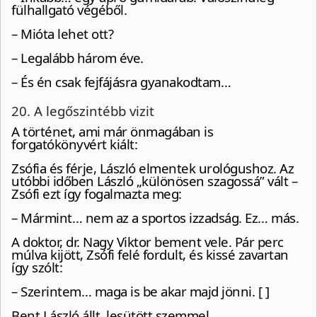
fülhallgató végéből.
– Mióta lehet ott?
– Legalább három éve.
– És én csak fejfájásra gyanakodtam…
20. A legőszintébb vizit
A történet, ami már önmagában is
forgatókönyvért kiált:
Zsófia és férje, László elmentek urológushoz. Az
utóbbi időben László „különösen szagossá” vált –
Zsófi ezt így fogalmazta meg:
– Mármint… nem az a sportos izzadság. Ez… más.
A doktor, dr. Nagy Viktor bement vele. Pár perc
múlva kijött, Zsófi felé fordult, és kissé zavartan
így szólt:
– Szerintem… maga is be akar majd jönni. [ ]
Bent László állt, lesütött szemmel.