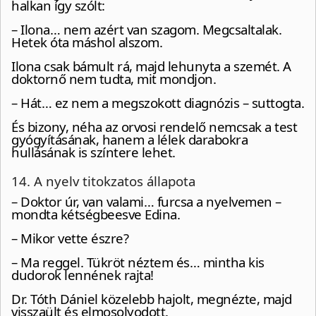
halkan így szólt:
– Ilona… nem azért van szagom. Megcsaltalak.
Hetek óta máshol alszom.
Ilona csak bámult rá, majd lehunyta a szemét. A
doktornő nem tudta, mit mondjon.
– Hát… ez nem a megszokott diagnózis – suttogta.
És bizony, néha az orvosi rendelő nemcsak a test
gyógyításának, hanem a lélek darabokra
hullásának is színtere lehet.
14. A nyelv titokzatos állapota
– Doktor úr, van valami… furcsa a nyelvemen –
mondta kétségbeesve Edina.
– Mikor vette észre?
– Ma reggel. Tükröt néztem és… mintha kis
dudorok lennének rajta!
Dr. Tóth Dániel közelebb hajolt, megnézte, majd
visszaült és elmosolyodott.