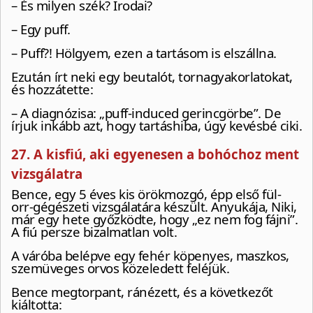
– És milyen szék? Irodai?
– Egy puff.
– Puff?! Hölgyem, ezen a tartásom is elszállna.
Ezután írt neki egy beutalót, tornagyakorlatokat,
és hozzátette:
– A diagnózisa: „puff-induced gerincgörbe”. De
írjuk inkább azt, hogy tartáshiba, úgy kevésbé ciki.
27. A kisfiú, aki egyenesen a bohóchoz ment
vizsgálatra
Bence, egy 5 éves kis örökmozgó, épp első fül-
orr-gégészeti vizsgálatára készült. Anyukája, Niki,
már egy hete győzködte, hogy „ez nem fog fájni”.
A fiú persze bizalmatlan volt.
A váróba belépve egy fehér köpenyes, maszkos,
szemüveges orvos közeledett feléjük.
Bence megtorpant, ránézett, és a következőt
kiáltotta: