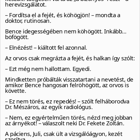
herevizsgálatot.
– Fordítsa el a fejét, és köhögjön! – mondta a
doktor, rutinosan.
Bence idegességében nem köhögött. Inkább…
böfögött.
– Elnézést! – kiáltott fel azonnal.
Az orvos csak megrázta a fejét, és halkan így szólt:
– Ezt még nem hallottam. Egyedi.
Mindketten próbálták visszatartani a nevetést, de
amikor Bence hangosan felröhögött, az orvos is
követte.
– Ez nem törés, ez repedés! – szólt felháborodva
Dr. Mészáros, az egyik radiológus.
– Nem, ez egyértelműen törés, nézd meg jobban
az árnyékot! – válaszolt neki Dr. Fekete Zoltán.
A páciens, Juli, csak ült a vizsgálóágyon, kezét
szorítva.