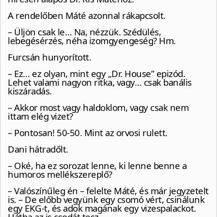
A rendelőben Máté azonnal rákapcsolt.
– Üljön csak le… Na, nézzük. Szédülés,
lebegésérzés, néha izomgyengeség? Hm.
Furcsán hunyorított.
– Ez… ez olyan, mint egy „Dr. House” epizód.
Lehet valami nagyon ritka, vagy… csak banális
kiszáradás.
– Akkor most vagy haldoklom, vagy csak nem
ittam elég vizet?
– Pontosan! 50-50. Mint az orvosi rulett.
Dani hátradőlt.
– Oké, ha ez sorozat lenne, ki lenne benne a
humoros mellékszereplő?
– Valószínűleg én – felelte Máté, és már jegyzetelt
is. – De előbb vegyünk egy csomó vért, csinálunk
egy EKG-t, és adok magának egy vizespalackot.
Hátha az is csodát tesz.