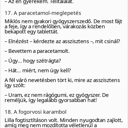
– Az én gyerekem. Telitalálat.
17. A paracetamol-meglepetés
Miklós nem gyakori gyógyszerszedő. De most fájt
a feje, így a rendelőben, várakozás közben
bekapott egy tablettát.
– Elnézést – kérdezte az asszisztens –, mit csinál?
– Bevettem a paracetamolt.
– Úgy… hogy szétrágta?
– Hát… miért, nem úgy kell?
A fél váró nevetésben tört ki, mire az asszisztens
így szólt:
– Uram, ez nem rágógumi, ez gyógyszer. De
reméljük, így legalább gyorsabban hat!
18. A fogorvosi karambol
Lilla fogtisztításon volt. Minden nyugodtan zajlott,
amíg meg nem mozdította véletlenül a