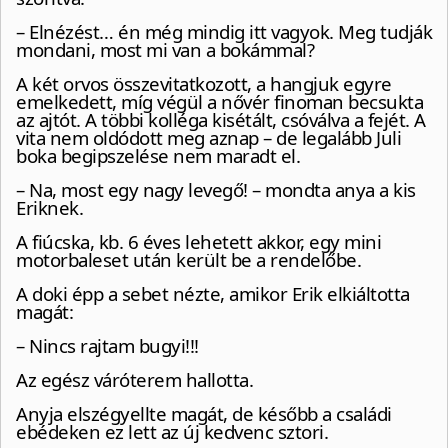
– Elnézést… én még mindig itt vagyok. Meg tudják
mondani, most mi van a bokámmal?
A két orvos összevitatkozott, a hangjuk egyre
emelkedett, míg végül a nővér finoman becsukta
az ajtót. A többi kolléga kisétált, csóválva a fejét. A
vita nem oldódott meg aznap – de legalább Juli
boka begipszelése nem maradt el.
– Na, most egy nagy levegő! – mondta anya a kis
Eriknek.
A fiúcska, kb. 6 éves lehetett akkor, egy mini
motorbaleset után került be a rendelőbe.
A doki épp a sebet nézte, amikor Erik elkiáltotta
magát:
– Nincs rajtam bugyi!!!
Az egész váróterem hallotta.
Anyja elszégyellte magát, de később a családi
ebédeken ez lett az új kedvenc sztori.