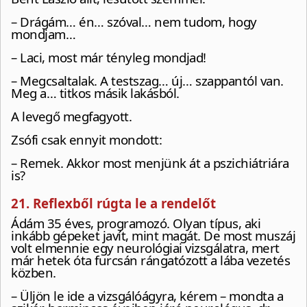
– Drágám… én… szóval… nem tudom, hogy
mondjam…
– Laci, most már tényleg mondjad!
– Megcsaltalak. A testszag… új… szappantól van.
Meg a… titkos másik lakásból.
A levegő megfagyott.
Zsófi csak ennyit mondott:
– Remek. Akkor most menjünk át a pszichiátriára
is?
21. Reflexből rúgta le a rendelőt
Ádám 35 éves, programozó. Olyan típus, aki
inkább gépeket javít, mint magát. De most muszáj
volt elmennie egy neurológiai vizsgálatra, mert
már hetek óta furcsán rángatózott a lába vezetés
közben.
– Üljön le ide a vizsgálóágyra, kérem – mondta a