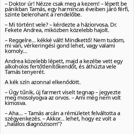
– Doktor úr! Nézze csak meg a kezem! – lépett be
pánikban Tamás, egy harmincas éveiben járó férfi,
szinte belerohant a rendelőbe.
– Mi történt vele? – kérdezte a háziorvosa, Dr.
Fekete Andrea, miközben közelebb hajolt.
– Reggelre… kékké vált! Mindkettő! Nem tudom,
mi van, vérkeringési gond lehet, vagy valami
komoly…
Andrea közelebb lépett, majd a kezébe vett egy
alkoholos fertőtlenítőkendőt, és áthúzta vele
Tamás tenyerét.
A kék szín azonnal elkenődött.
– Úgy tűnik, új farmert viselt tegnap – jegyezte
meg mosolyogva az orvos. – Ami még nem volt
kimosva.
– Aha… – Tamás arcán a rémületet felváltotta a
szégyenkezés. – Akkor… lehet, hogy ez volt a
„halálos diagnózisom”?