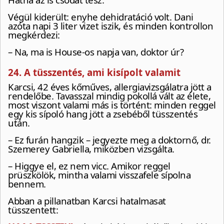
Végül kiderült: enyhe dehidratáció volt. Dani
azóta napi 3 liter vizet iszik, és minden kontrollon
megkérdezi:
– Na, ma is House-os napja van, doktor úr?
24. A tüsszentés, ami kisípolt valamit
Karcsi, 42 éves kőműves, allergiavizsgálatra jött a
rendelőbe. Tavasszal mindig pokollá vált az élete,
most viszont valami más is történt: minden reggel
egy kis sípoló hang jött a zsebéből tüsszentés
után.
– Ez furán hangzik – jegyezte meg a doktornő, dr.
Szemerey Gabriella, miközben vizsgálta.
– Higgye el, ez nem vicc. Amikor reggel
prüszkölök, mintha valami visszafele sípolna
bennem.
Abban a pillanatban Karcsi hatalmasat
tüsszentett: