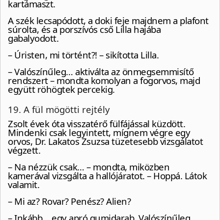
kartámaszt.
A szék lecsapódott, a doki feje majdnem a plafont
súrolta, és a porszívós cső Lilla hajába
gabalyodott.
– Úristen, mi történt?! – sikította Lilla.
– Valószínűleg… aktiválta az önmegsemmisítő
rendszert – mondta komolyan a fogorvos, majd
együtt röhögtek percekig.
19. A fül mögötti rejtély
Zsolt évek óta visszatérő fülfájással küzdött.
Mindenki csak legyintett, mígnem végre egy
orvos, Dr. Lakatos Zsuzsa tüzetesebb vizsgálatot
végzett.
– Na nézzük csak… – mondta, miközben
kamerával vizsgálta a hallójáratot. – Hoppá. Látok
valamit.
– Mi az? Rovar? Penész? Alien?
– Inkább… egy apró gumidarab. Valószínűleg