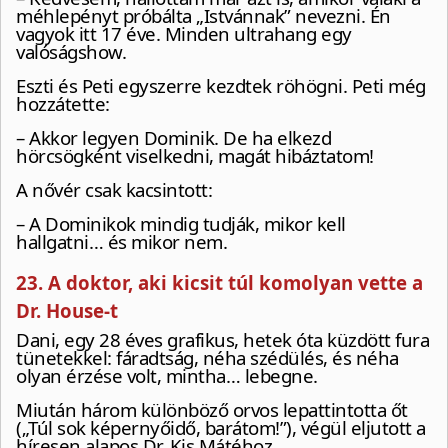
méhlepényt próbálta „Istvánnak” nevezni. Én
vagyok itt 17 éve. Minden ultrahang egy
valóságshow.
Eszti és Peti egyszerre kezdtek röhögni. Peti még
hozzátette:
– Akkor legyen Dominik. De ha elkezd
hörcsögként viselkedni, magát hibáztatom!
A nővér csak kacsintott:
– A Dominikok mindig tudják, mikor kell
hallgatni… és mikor nem.
23. A doktor, aki kicsit túl komolyan vette a
Dr. House-t
Dani, egy 28 éves grafikus, hetek óta küzdött fura
tünetekkel: fáradtság, néha szédülés, és néha
olyan érzése volt, mintha… lebegne.
Miután három különböző orvos lepattintotta őt
(„Túl sok képernyőidő, barátom!”), végül eljutott a
híresen alapos Dr. Kis Mátéhoz.