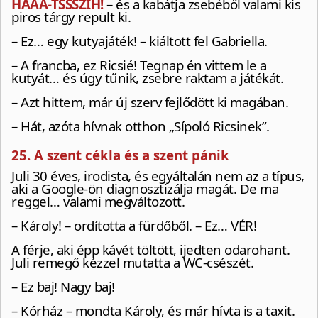
HAAA-TSSSZIH!
– és a kabátja zsebéből valami kis
piros tárgy repült ki.
– Ez… egy kutyajáték! – kiáltott fel Gabriella.
– A francba, ez Ricsié! Tegnap én vittem le a
kutyát… és úgy tűnik, zsebre raktam a játékát.
– Azt hittem, már új szerv fejlődött ki magában.
– Hát, azóta hívnak otthon „Sípoló Ricsinek”.
25. A szent cékla és a szent pánik
Juli 30 éves, irodista, és egyáltalán nem az a típus,
aki a Google-ön diagnosztizálja magát. De ma
reggel… valami megváltozott.
– Károly! – ordította a fürdőből. – Ez… VÉR!
A férje, aki épp kávét töltött, ijedten odarohant.
Juli remegő kézzel mutatta a WC-csészét.
– Ez baj! Nagy baj!
– Kórház – mondta Károly, és már hívta is a taxit.