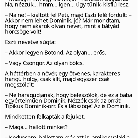
Na, nézzük… hmm… igen… úgy tűnik, kisfiú lesz.
– Na ne! – kiáltott fel Peti, majd Eszti felé fordult: –
Akkor nem lehet Dominik, jó? Már mondtam,
hogy nem akarok olyan nevet, mint a bátyád
hörcsöge volt!
Eszti nevetve súgta:
– Akkor legyen Botond. Az olyan… erős.
– Vagy Csongor. Az olyan bölcs.
A háttérben a nővér, egy ötvenes, karakteres
hangú hölgy, csak állt, majd egyszer csak
megszólalt:
– Ne haragudjanak, hogy beleszólok, de ez a baba
egyértelműen Dominik. Nézzék csak az orrát!
Tipikus Dominik-orr. És a lábszöge! Az is Dominik.
Mindketten felkapták a fejüket.
– Maga… hallott minket?
– Kedvesem, hallottam már azt is, amikor valaki a