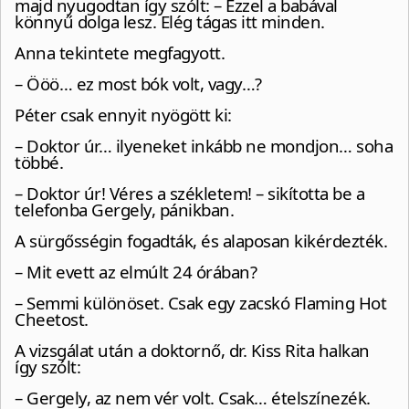
majd nyugodtan így szólt: – Ezzel a babával
könnyű dolga lesz. Elég tágas itt minden.
Anna tekintete megfagyott.
– Ööö… ez most bók volt, vagy…?
Péter csak ennyit nyögött ki:
– Doktor úr… ilyeneket inkább ne mondjon… soha
többé.
– Doktor úr! Véres a székletem! – sikította be a
telefonba Gergely, pánikban.
A sürgősségin fogadták, és alaposan kikérdezték.
– Mit evett az elmúlt 24 órában?
– Semmi különöset. Csak egy zacskó Flaming Hot
Cheetost.
A vizsgálat után a doktornő, dr. Kiss Rita halkan
így szólt:
– Gergely, az nem vér volt. Csak… ételszínezék.