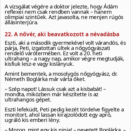
A vizsgálat végére a doktor jelezte, hogy Ádám
reflexei nem csak rendben vannak – hanem
olimpiai szintűek. Azt javasolta, ne menjen rúgós
állásinterjúra.
22. A nővér, aki beavatkozott a névadásba
Eszti, aki a második gyermekével volt várandós, és
párja, Peti, izgatottan ültek a nőgyógyászati
rendelő várótermében. Ez volt a 20. heti
ultrahang – a nagy nap, amikor végre megtudják,
kisfiuk lesz-e vagy kislányuk.
Amint bementek, a mosolygós nőgyógyász, dr.
Németh Boglárka már várta őket.
– Szép napot! Lássuk csak azt a kisbabát! –
mondta, miközben már készítette is az
ultrahangos gépet.
Eszti lefeküdt, Peti pedig kezét tördelve figyelte a
monitort, ahol lassan kirajzolódott egy apró,
ugráló kis emberi lény.
– Mozog, mint egy kis ninja! – nevetett Boglárka. –