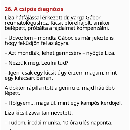
26. A csípős diagnózis
Liza hátfájással érkezett dr. Varga Gábor
reumatológushoz. Kicsit előrehajolt, amikor
belépett, próbálta a fájdalmat kompenzálni.
– Üdvözlöm – mondta Gábor, és már jelezte is,
hogy feküdjön fel az ágyra.
– Azt mondták, lehet gerincsérv – nyögte Liza.
– Nézzük meg. Leülni tud?
– Igen, csak egy kicsit úgy érzem magam, mint
egy kifacsart banán.
A doktor rápillantott a gerincre, majd hátrébb
lépett.
– Hölgyem… maga ül, mint egy kampós kérdőjel.
Liza kicsit zavartan nevetett.
– Tudom, irodai munka. 10 óra ülés naponta.