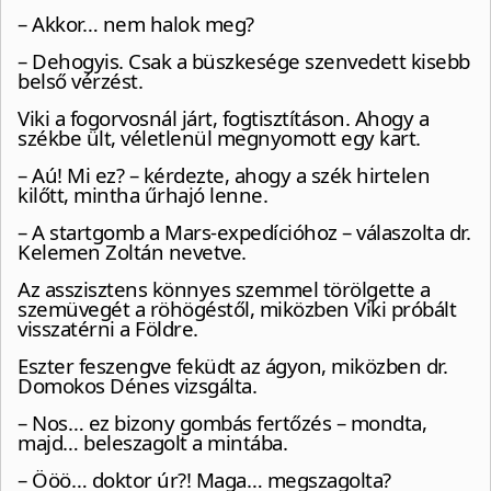
– Akkor… nem halok meg?
– Dehogyis. Csak a büszkesége szenvedett kisebb
belső vérzést.
Viki a fogorvosnál járt, fogtisztításon. Ahogy a
székbe ült, véletlenül megnyomott egy kart.
– Aú! Mi ez? – kérdezte, ahogy a szék hirtelen
kilőtt, mintha űrhajó lenne.
– A startgomb a Mars-expedícióhoz – válaszolta dr.
Kelemen Zoltán nevetve.
Az asszisztens könnyes szemmel törölgette a
szemüvegét a röhögéstől, miközben Viki próbált
visszatérni a Földre.
Eszter feszengve feküdt az ágyon, miközben dr.
Domokos Dénes vizsgálta.
– Nos… ez bizony gombás fertőzés – mondta,
majd… beleszagolt a mintába.
– Ööö… doktor úr?! Maga… megszagolta?