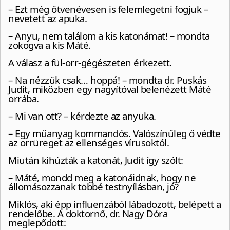
– Ezt még ötvenévesen is felemlegetni fogjuk –
nevetett az apuka.
– Anyu, nem találom a kis katonámat! – mondta
zokogva a kis Máté.
A válasz a fül-orr-gégészeten érkezett.
– Na nézzük csak… hoppá! – mondta dr. Puskás
Judit, miközben egy nagyítóval belenézett Máté
orrába.
– Mi van ott? – kérdezte az anyuka.
– Egy műanyag kommandós. Valószínűleg ő védte
az orrüreget az ellenséges vírusoktól.
Miután kihúzták a katonát, Judit így szólt:
– Máté, mondd meg a katonáidnak, hogy ne
állomásozzanak többé testnyílásban, jó?
Miklós, aki épp influenzából lábadozott, belépett a
rendelőbe. A doktornő, dr. Nagy Dóra
meglepődött: