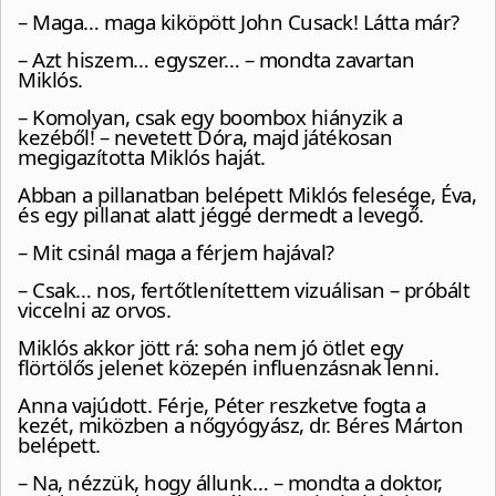
– Maga… maga kiköpött John Cusack! Látta már?
– Azt hiszem… egyszer… – mondta zavartan
Miklós.
– Komolyan, csak egy boombox hiányzik a
kezéből! – nevetett Dóra, majd játékosan
megigazította Miklós haját.
Abban a pillanatban belépett Miklós felesége, Éva,
és egy pillanat alatt jéggé dermedt a levegő.
– Mit csinál maga a férjem hajával?
– Csak… nos, fertőtlenítettem vizuálisan – próbált
viccelni az orvos.
Miklós akkor jött rá: soha nem jó ötlet egy
flörtölős jelenet közepén influenzásnak lenni.
Anna vajúdott. Férje, Péter reszketve fogta a
kezét, miközben a nőgyógyász, dr. Béres Márton
belépett.
– Na, nézzük, hogy állunk… – mondta a doktor,