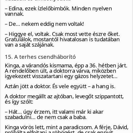
– Edina, ezek ízlelőbimbók. Minden nyelven
vannak.
– De… nekem eddig nem voltak!
– Higgye el, voltak. Csak most vette észre őket.
Gratulálok, mostantól hivatalosan is tudatában
van a saját szájának.
15. A terhes csendháborító
Kinga, a várandós kismama, épp a 36. hétben járt.
A rendelőben ült, a doktorra várva, miközben
igyekezett visszatartani egy gázos helyzetet…
Aztán jött a doktor. És vele együtt – a hang is.
A doktor megállt az ajtóban, levegőt szippantott,
és így szólt:
– Hát… úgy érzem, itt valami már ki akar
szabadulni… de nem csak a baba.
Kinga vörös lett, mint a paradicsom. A férje, Dávid,
próbálta elfojtani a röhögést, de csak ennyit