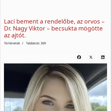
Laci bement a rendelőbe, az orvos –
Dr. Nagy Viktor – becsukta mögötte
az ajtót.
Történetek
Találatok: 309