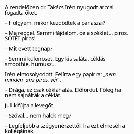
A rendelőben dr. Takács Irén nyugodt arccal
fogadta őket.
– Hölgyem, mikor kezdődtek a panaszai?
– Ma reggel. Semmi fájdalom, de a széklet… piros.
SÖTÉT piros!
– Mit evett tegnap?
– Semmi különöset. Egy kis saláta, céklás
smoothie, humusz…
Irén elmosolyodott. Felírta egy papírra: „
nem
minden, ami piros, vér
”.
– Drága, ez csak céklahatás. Előfordul. Főleg ha
nem sajnálták a céklát.
Juli kifújta a levegőt.
– Szóval… nem halok meg?
– Legfeljebb a szégyenérzettől, ha ezt elmeséli a
kollégáinak.